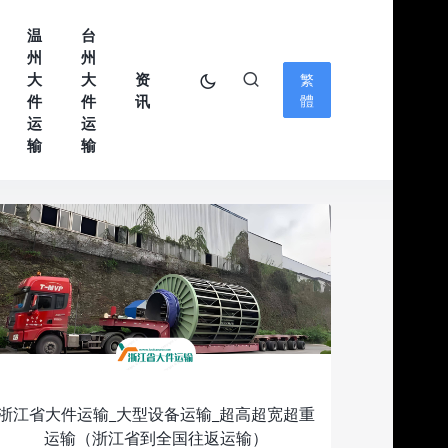
温
台
州
州
大
大
资
繁
件
件
讯
體
运
运
输
输
浙江省大件运输_大型设备运输_超高超宽超重
运输（浙江省到全国往返运输）