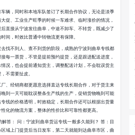
有车辆，同时和本地车队签订了长期合作协议，无论是淡季
商大促、工业生产旺季的时候一车难求、临时涨价的情况，
货后直接从宁波发往曲阜，中途不卸车、不转货，既减少了
的时间，时效比普通中转物流更有保障。
过去找不到人、查不到货的阶段，成熟的宁波到曲阜专线都
对接每一票货，不管是提前预约提货，还是跟进配送进度，
殊情况，也会提前通知货主，调整配送计划，不会耽误货主
程，不需要扯皮。
工厂、经销商都更愿意选择直达专线长期合作，对于货主来
料晚到一天可能耽误整条生产线的生产，促销货物晚到可能
达专线的价格透明，时效稳定，长期合作还可以根据出货量
个性化的物流方案，整体的性价比和可靠性都更高。
解答： 问：宁波到曲阜货运专线一般多久能到？ 答：目
心区域上门提货后当日发车，第二天就能到达曲阜市区，曲