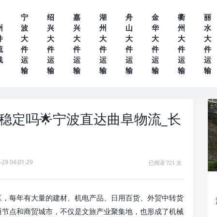
宁
绍
嘉
湖
舟
金
衢
丽
州
波
兴
兴
州
山
华
州
水
件
大
大
大
大
大
大
大
大
流
件
件
件
件
件
件
件
件
线
运
运
运
运
运
运
运
运
输
输
输
输
输
输
输
输
稳定吗🌟宁波直达曲阜物流_长
-29 04:01:29
已阅读 721 次
区，每年有大量的建材、机电产品、日用百货、外贸中转货
通节点和商贸城市，不仅是文旅产业聚集地，也形成了机械