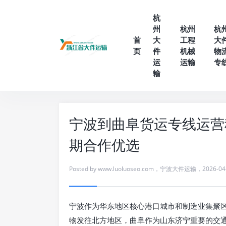
杭
州
杭州
杭
首
大
工程
大
页
件
机械
物
运
运输
专
输
宁波到曲阜货运专线运营
期合作优选
Posted by
www.luoluoseo.com
，
宁波大件运输
，
2026-04
宁波作为华东地区核心港口城市和制造业集聚
物发往北方地区，曲阜作为山东济宁重要的交