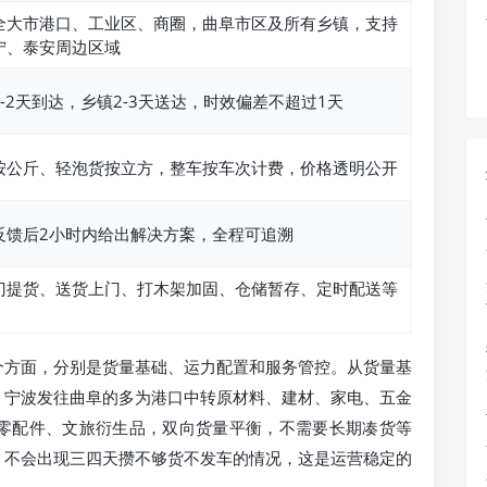
全大市港口、工业区、商圈，曲阜市区及所有乡镇，支持
宁、泰安周边区域
-2天到达，乡镇2-3天送达，时效偏差不超过1天
按公斤、轻泡货按立方，整车按车次计费，价格透明公开
反馈后2小时内给出解决方案，全程可追溯
门提货、送货上门、打木架加固、仓储暂存、定时配送等
个方面，分别是货量基础、运力配置和服务管控。从货量基
，宁波发往曲阜的多为港口中转原材料、建材、家电、五金
零配件、文旅衍生品，双向货量平衡，不需要长期凑货等
，不会出现三四天攒不够货不发车的情况，这是运营稳定的