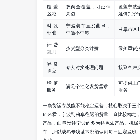
覆盖
双向全覆盖，可延伸
覆盖宁波
区域
周边
延伸到济
时效
宁波装车直发曲阜，
曲阜市区1
标准
中途不中转
计费
按货型分类计费
零担重货
规则
异常
专人对接处理问题
接到客户
响应
增值
可提供上
满足个性化发货需求
服务
服务
一条货运专线能不能稳定运营，核心取决于三
础来看，宁波到曲阜往返的货量一直比较稳定
产品，曲阜发往宁波的多为特色农产品、机械
车，所以成熟专线基本都能做到每日固定发班