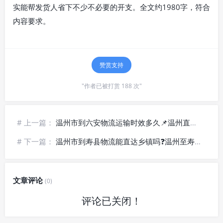
实能帮发货人省下不少不必要的开支。全文约1980字，符合
内容要求。
赞赏支持
"作者已被打赏 188 次"
# 上一篇：
温州市到六安物流运输时效多久📌温州直达六安货运_县域全境派送
# 下一篇：
温州市到寿县物流能直达乡镇吗❓温州至寿县货运_末端落地配送
文章评论
(0)
评论已关闭！