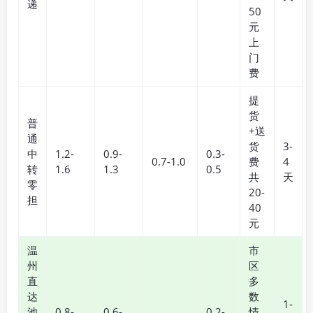
递
50
元
上
门
费
提
货
普
+送
通
货
3-
中
1.2-
0.9-
0.3-
0.7-1.0
费
4
转
1.6
1.3
0.5
共
天
零
20-
担
40
元
温
市
州
区
直
多
达
数
1-
池
0.8-
0.6-
0.2-
情