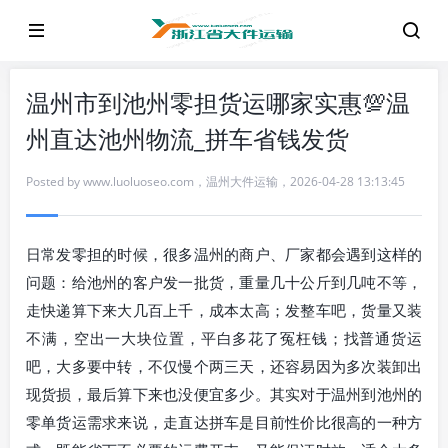
温州市到池州零担货运哪家实惠💯温
州直达池州物流_拼车省钱发货
Posted by
www.luoluoseo.com
，
温州大件运输
，
2026-04-28 13:13:45
日常发零担的时候，很多温州的商户、厂家都会遇到这样的
问题：给池州的客户发一批货，重量几十公斤到几吨不等，
走快递算下来大几百上千，成本太高；发整车吧，货量又装
不满，空出一大块位置，平白多花了冤枉钱；找普通货运
吧，大多要中转，不仅慢个两三天，还容易因为多次装卸出
现货损，最后算下来也没便宜多少。其实对于温州到池州的
零单货运需求来说，走直达拼车是目前性价比很高的一种方