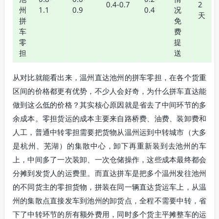
0.4-0.7
2
州
1.1
0.9
0.4
况
天
拼
免
车
费
零
提
担
送
从对比就能看出来，温州直达池州的拼车零担，在各个货重
区间的价格都更有优势，不少人会好奇，为什么拼车直达能
做到这么低的价格？其实核心原因就是省去了中间环节的多
余成本。零担货运的成本主要来自路桥费、油费、装卸费和
人工，普通中转零担需要把货物从温州运到中转城市（大多
是杭州、芜湖）的集散中心，卸下再重新装到去池州的车
上，中间多了一次装卸、一次仓储操作，这些成本最终都会
分摊到发货人的运费里。而直达拼车是把多个温州发往池州
的不同货主的零担货物，拼装在同一辆直达货运车上，从温
州的集散点直接发车到池州的卸货点，全程不需要中转，省
下了中转环节的所有额外费用，同时多个货主平摊整车的运