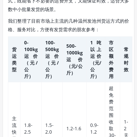
式，既能省下不必要的运费开支，又能保证时效，适合大多
数中小批量发货的场景。
我们整理了目前市场上主流的几种温州发池州货运方式的价
格、服务对比，方便有发货需求的朋友参考：
0-
100-
1吨
市
500-
货
100kg
500kg
以上
区
常
1000kg
运
运价
运价
运价
额
规
运价
类
（元/
（元/
（元/
外
时
（元/公
型
公
公
公
费
效
斤）
斤）
斤）
斤）
用
超
免
费
范
围
主
收
1-
流
1.8-
1.5-
0.9-
1.2-1.6
取
2
快
2.5
2.0
1.2
30-
天