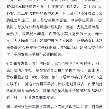
整体时效和快递差不多，比中转零担快1-2天，对于给门店
补货、给工地供材料的商户来说，不会因为物流慢耽误正常
的经营和施工。第二是货损概率更低，中转零担需要2-3次
装卸，每次装卸都有可能出现剐蹭、磕碰，尤其是易碎品、
异形货，很容易出问题，而直达拼车只需要装一次、卸一
次，大大降低了因为装卸带来的货损风险，正规的直达线路
服务商还会免费提供基础保价，货物出现问题可以按价赔
付，不用发货人承担不必要的损失。
针对很多发货人常问的问题，我们也整理了相关解答： 问：
温州发池州零担，多少货适合走拼车零担？ 答：一般来说，
货物重量超过30kg，不满一整车（通常3吨以下或体积15立
方以下），都适合走拼车零担，比快递划算很多，如果刚好
匹配到同方向的余位，拼车的总价格能比快递省30%-50%左
右，对于小批量发货非常友好。
问：温州到池州零担拼车可以上门取货送货吗？ 答：目前做