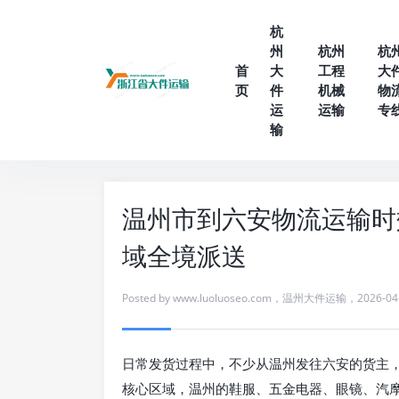
杭
州
杭州
杭
首
大
工程
大
页
件
机械
物
运
运输
专
输
温州市到六安物流运输时
域全境派送
Posted by
www.luoluoseo.com
，
温州大件运输
，
2026-04
日常发货过程中，不少从温州发往六安的货主
核心区域，温州的鞋服、五金电器、眼镜、汽