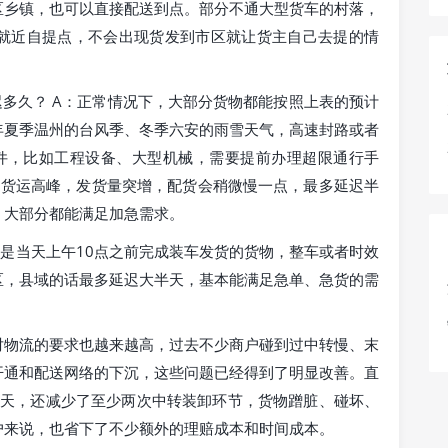
区乡镇，也可以直接配送到点。部分不通大型货车的村落，
就近自提点，不会出现货发到市区就让货主自己去提的情
多久？ A：正常情况下，大部分货物都能按照上表的预计
年夏季温州的台风季、冬季六安的雨雪天气，高速封路或者
件，比如工程设备、大型机械，需要提前办理超限通行手
日货运高峰，发货量突增，配货会稍微慢一点，最多延迟半
，大部分都能满足加急需求。
果是当天上午10点之前完成装车发货的货物，整车或者时效
区，县域的话最多延迟大半天，基本能满足急单、急货的需
对物流的要求也越来越高，过去不少商户碰到过中转慢、末
开通和配送网络的下沉，这些问题已经得到了明显改善。直
2天，还减少了至少两次中转装卸环节，货物蹭脏、碰坏、
户来说，也省下了不少额外的理赔成本和时间成本。