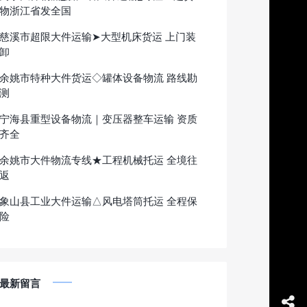
物浙江省发全国
慈溪市超限大件运输➤大型机床货运 上门装
卸
余姚市特种大件货运◇罐体设备物流 路线勘
测
宁海县重型设备物流｜变压器整车运输 资质
齐全
余姚市大件物流专线★工程机械托运 全境往
返
象山县工业大件运输△风电塔筒托运 全程保
险
最新留言