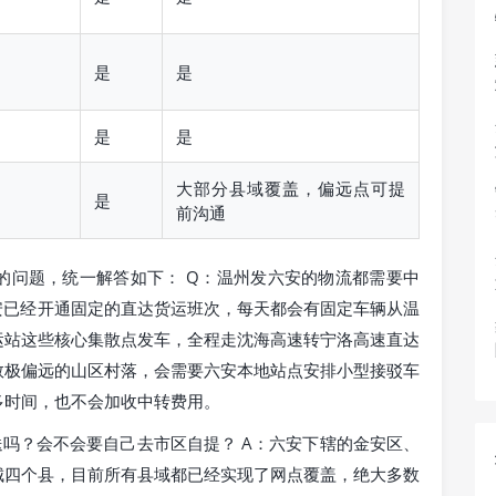
是
是
是
是
大部分县域覆盖，偏远点可提
是
前沟通
的问题，统一解答如下： Q：温州发六安的物流都需要中
安已经开通固定的直达货运班次，每天都会有固定车辆从温
运站这些核心集散点发车，全程走沈海高速转宁洛高速直达
数极偏远的山区村落，会需要六安本地站点安排小型接驳车
多时间，也不会加收中转费用。
吗？会不会要自己去市区自提？ A：六安下辖的金安区、
城四个县，目前所有县域都已经实现了网点覆盖，绝大多数