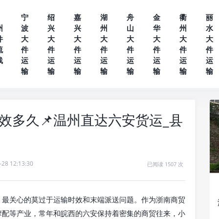
宁
绍
嘉
湖
舟
金
衢
丽
州
波
兴
兴
州
山
华
州
水
件
大
大
大
大
大
大
大
大
流
件
件
件
件
件
件
件
件
线
运
运
运
运
运
运
运
运
输
输
输
输
输
输
输
输
效多久📌温州直达六安货运_县
-28 12:13:30
已阅读 1507 次
，最关心的莫过于运输时效和末端派送问题。作为浙南商贸
摩配等产业，常年和皖西的六安保持着密集的商贸往来，小