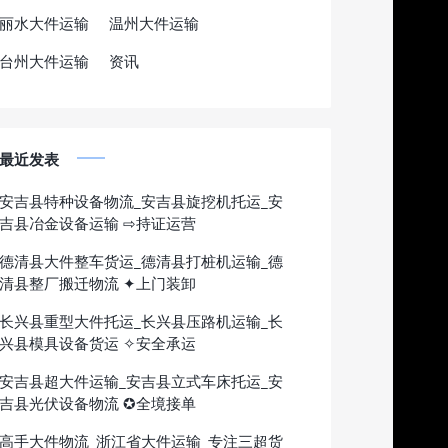
丽水大件运输
温州大件运输
台州大件运输
资讯
最近发表
安吉县特种设备物流_安吉县旋挖机托运_安
吉县冶金设备运输 ⇨持证运营
德清县大件整车货运_德清县打桩机运输_德
清县整厂搬迁物流 ✦上门装卸
长兴县重型大件托运_长兴县压路机运输_长
兴县模具设备货运 ✧安全承运
安吉县超大件运输_安吉县立式车床托运_安
吉县光伏设备物流 ✪全境接单
高手大件物流_浙江省大件运输_专注三超货