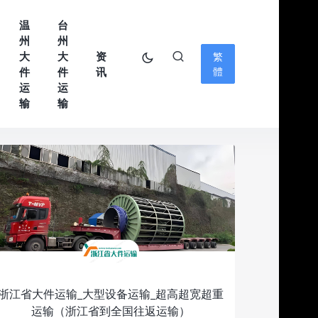
温
台
州
州
大
大
资
繁
件
件
讯
體
运
运
输
输
浙江省大件运输_大型设备运输_超高超宽超重
运输（浙江省到全国往返运输）