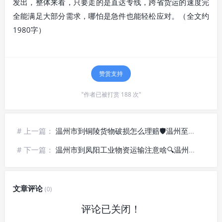
发出，整体来看，只要走的是直达专线，跨省货运的速度完
全能满足大部分需求，哪怕是急件也能轻松应对。（全文约
1980字）
赞赏支持
"作者已被打赏 188 次"
# 上一篇：
温州市到铜陵货物破损怎么理赔🛡️温州至铜陵物流_全程保险护航
# 下一篇：
温州市到凤阳工业物资运输注意啥🔍温州发凤阳货运_工程设备专线
文章评论
(0)
评论已关闭！