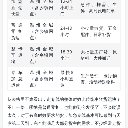
加急
温州全域
12-24
急件、样品、生
直达
（含乡镇网
小时上
鲜、高时效电商单
快运
点）
门
普通
温州全域
24-48
小批量散货、五金
零担
（含乡镇网
小时
配件、日常补货
货运
点）
整卡
温州全域
18-30
大批量工厂货、原
车运
（含乡镇网
小时
材料、大件搬迁
输
点）
专车
温州全域
最快8
生产急件、医疗物
加急
（含乡镇网
小时直
资、活动特殊物料
运输
点）
达
从表格里不难看出，走专线的整体时效比传统中转货运快了
不止一倍，哪怕是普通零担，也能做到今发明至，不会耽误
太久，对于有高时效要求的货，加急专线基本可以做到当天
发第二天到，完全能满足大部分货主的需求。不少经常走货