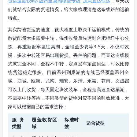
货运速度快吗⚡温州至巢湖物流专线_加急直达快运
，今天我
们就结合实际的货运情况，给大家梳理清楚这条线路的运输
特点。
其实跨省货运的速度，很大程度上取决于运输模式，传统的
散货配货大多需要中转，温州收货后先运到合肥枢纽中心分
拣，再重新配车发往巢湖，全程至少要等3-5天，不仅时效
慢，多次中转还容易出现货损、丢件的问题，而直达专线模
式就完全不同，全程不中转，定点发车定点到达，时效比传
统货运稳定很多。目前温州到巢湖的专线已经覆盖温州全
域，鹿城、瓯海、龙湾、瑞安、乐清、永嘉、苍南、文成都
可以上门收货，每天固定班次装车，全程走高速直达巢湖，
不需要中转等待，不同类型的货物对应不同的时效标准，大
家可以根据自己的需求选择：
服务
覆盖收货区
标准时
适合货型
类型
域
效