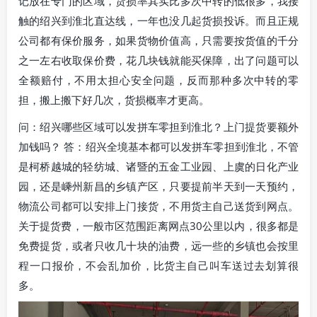
记放在专门的区域，货损率其实比多次中转的低很多，我接
触的绍兴到淮北直达线，一年也没几起货损投诉。而且正规
公司都有保价服务，如果货物价值高，只需要按货值的千分
之一左右收取保价费，花几块钱就能买保障，出了问题可以
全额赔付，不用太担心安全问题，反而那种多次中转的零
担，搬上搬下好几次，货损概率才更高。
问：绍兴哪些区域可以发拼车零担到淮北？上门提货要额外
加钱吗？ 答：绍兴全境基本都可以发拼车零担到淮北，不管
是柯桥越城的轻纺城、诸暨的五金工业园、上虞的日化产业
园，还是嵊州新昌的乡镇产区，只要提前半天到一天预约，
物流公司都可以安排上门接货，不用货主自己送货到网点。
关于提货费，一般市区范围距离网点30公里以内，很多都是
免费提货，或者只收几十块的油费，远一些的乡镇也会按里
程一口报价，不会乱加价，比货主自己叫车送过去划算很
多。