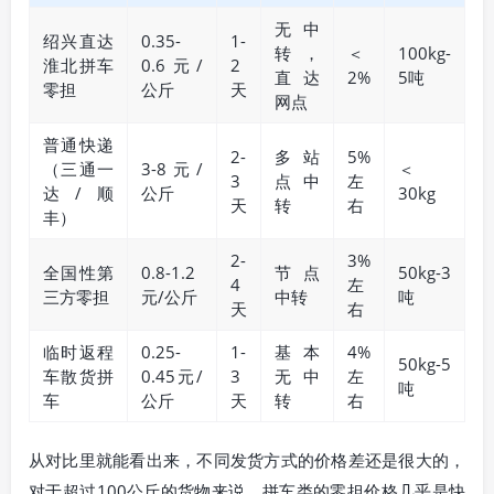
无中
绍兴直达
0.35-
1-
转，
＜
100kg-
淮北拼车
0.6元/
2
直达
2%
5吨
零担
公斤
天
网点
普通快递
2-
多站
5%
（三通一
3-8元/
＜
3
点中
左
达/顺
公斤
30kg
天
转
右
丰）
2-
3%
全国性第
0.8-1.2
节点
50kg-3
4
左
三方零担
元/公斤
中转
吨
天
右
临时返程
0.25-
1-
基本
4%
50kg-5
车散货拼
0.45元/
3
无中
左
吨
车
公斤
天
转
右
从对比里就能看出来，不同发货方式的价格差还是很大的，
对于超过100公斤的货物来说，拼车类的零担价格几乎是快