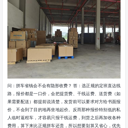
问：拼车省钱会不会有隐形收费？ 答：选正规的定班直达线
路，报价都是一口价，会把提货费、干线运费、送货费（如
果需要配送）都提前说清楚，发货前可以要求对方给书面报
价，不会到了目的地再坐地起价。反而那种报价特别低的私
人临时返程车，才容易只报干线运费，到货之后再加收各种
费用，算下来比正规拼车还贵，所以想要划算又省心，优先