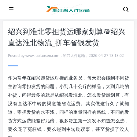
绍兴到淮北零担货运哪家划算💯绍兴
直达淮北物流_拼车省钱发货
Posted by
www.luoluoseo.com
，
绍兴大件运输
，
2026-04-27 13:13:02
作为常年在绍兴跑货运对接的业务员，每天都会碰到不同货
主咨询零担发货的问题，小到几十公斤的样品，大到几吨的
补货，问得最多的就是从绍兴发淮北，怎么发货最划算，有
没有直达不中转的渠道能省点运费。其实做这行久了就知
道，零担发货的水不浅，同样的重量同样的路线，不同的发
货方式运费能差好几倍，很多货主第一次发不知道怎么选，
要么花了冤枉钱，要么碰到中转耽误事，甚至货损了没人