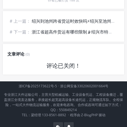
"作者已被打赏 188 次"
# 上一篇：
绍兴到池州跨省货运时效快吗⚡绍兴至池州物流专线_高速直达派送
# 下一篇：
浙江省超高件货运有哪些限制📡绍兴市特种货物托运_限行规则解读
文章评论
(0)
评论已关闭！
浙ICP备2025173622号-5
·
浙公网安备33020602001664号
专业浙江大件运输公司，主营大型机械运输、工业设备托运、工程设备搬迁，覆
盖浙江全境直达服务，承接超长超宽超高设备长途托运，正规物流车队、全程保
险，一站式大件物流运输服务，欢迎来电咨询。 合作或咨询可通过如下方式：
QQ：550849214
TEL：梁经理 133-8561-8892
·
程序由
Z-BlogPHP
驱动