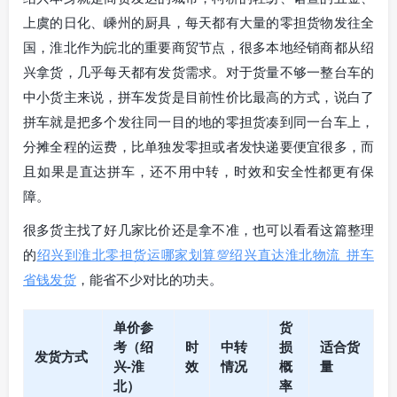
上虞的日化、嵊州的厨具，每天都有大量的零担货物发往全
国，淮北作为皖北的重要商贸节点，很多本地经销商都从绍
兴拿货，几乎每天都有发货需求。对于货量不够一整台车的
中小货主来说，拼车发货是目前性价比最高的方式，说白了
拼车就是把多个发往同一目的地的零担货凑到同一台车上，
分摊全程的运费，比单独发零担或者发快递要便宜很多，而
且如果是直达拼车，还不用中转，时效和安全性都更有保
障。
很多货主找了好几家比价还是拿不准，也可以看看这篇整理
的
绍兴到淮北零担货运哪家划算💯绍兴直达淮北物流_拼车
省钱发货
，能省不少对比的功夫。
单价参
货
考（绍
时
中转
损
适合货
发货方式
兴-淮
效
情况
概
量
北）
率