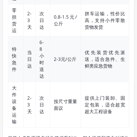
零
2-
次
拼车运输，性价比
担
0.8-1.5元/
3
日
高，支持小件零散
货
公斤
天
达
货物发货
运
6-
特
8
当
优先装货优先派
快
小
日
2-3元/公斤
送，适合急件、生
急
时
达
鲜类应急货物
件
送
达
大
件
2-
次
提供上门装卸、固
设
按尺寸重量
3
日
定包装，适合超宽
备
面议
天
达
超大工程设备
运
输