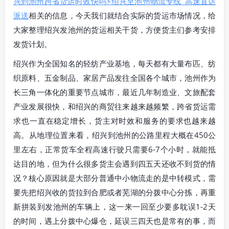
兴到池州跨省货运时效快吗⚡绍兴至池州物流专线_高速直达
派送
相关的信息，今天我们就结合实际的货运市场情况，给
大家整理绍兴发池州的货运相关干货，方便货主们参考安排
发货计划。
绍兴作为全国知名的轻纺产业基地，每天都有大量布匹、纺
织原料、五金制品、家居产品发往全国各个城市，池州作为
长三角一体化的重要节点城市，最近几年制造业、文旅配套
产业发展很快，和绍兴的商贸往来越来越频繁，跨省货运需
求也一直在稳定增长，货主对时效和服务的要求也越来越
高。从地理位置来看，绍兴到池州的公路里程大概在450公
里左右，正常货车全程高速行驶只需要6-7个小时，就能抵
达目的地，但为什么很多货主会遇到四五天还收不到货的情
况？核心原因就是大部分普通中小物流走的是中转模式，需
要先把绍兴收的货拉到合肥或者芜湖的分拨中心分拣，再重
新拼装到发池州的车辆上，这一来一回至少要多耽误1-2天
的时间，遇上分拨中心爆仓，延误三四天也是常有的事，而