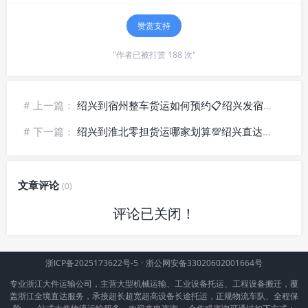
赞赏支持
"作者已被打赏 188 次"
# 上一篇：
绍兴到宿州整车货运如何预约📋绍兴发宿州货运公司_包车运输方案
# 下一篇：
绍兴到淮北零担货运哪家划算💯绍兴直达淮北物流_拼车省钱发货
文章评论
(0)
评论已关闭！
浙ICP备2025173622号-5
·
浙公网安备33020602001664号
专业浙江大件运输公司，主营大型机械运输、工业设备托运、工程设备搬迁，覆
盖浙江全境直达服务，承接超长超宽超高设备长途托运，正规物流车队、全程保