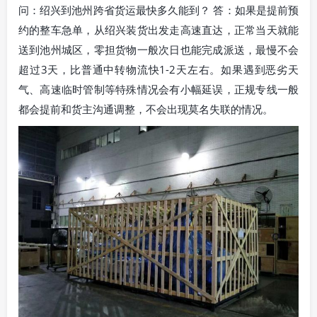
问：绍兴到池州跨省货运最快多久能到？ 答：如果是提前预
约的整车急单，从绍兴装货出发走高速直达，正常当天就能
送到池州城区，零担货物一般次日也能完成派送，最慢不会
超过3天，比普通中转物流快1-2天左右。如果遇到恶劣天
气、高速临时管制等特殊情况会有小幅延误，正规专线一般
都会提前和货主沟通调整，不会出现莫名失联的情况。