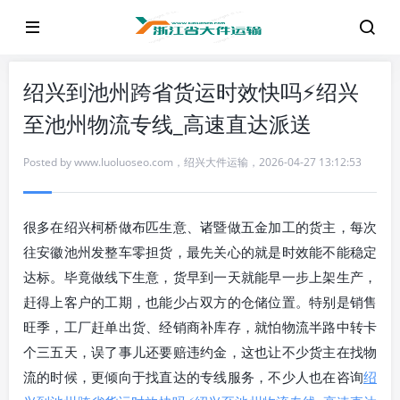
绍兴到池州跨省货运时效快吗⚡绍兴
至池州物流专线_高速直达派送
Posted by
www.luoluoseo.com
，
绍兴大件运输
，
2026-04-27 13:12:53
很多在绍兴柯桥做布匹生意、诸暨做五金加工的货主，每次
往安徽池州发整车零担货，最先关心的就是时效能不能稳定
达标。毕竟做线下生意，货早到一天就能早一步上架生产，
赶得上客户的工期，也能少占双方的仓储位置。特别是销售
旺季，工厂赶单出货、经销商补库存，就怕物流半路中转卡
个三五天，误了事儿还要赔违约金，这也让不少货主在找物
流的时候，更倾向于找直达的专线服务，不少人也在咨询
绍