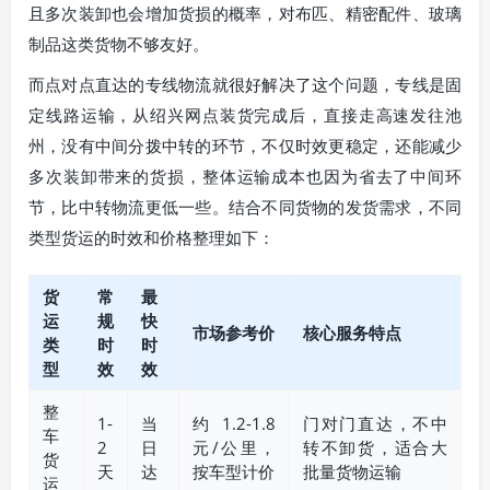
且多次装卸也会增加货损的概率，对布匹、精密配件、玻璃
制品这类货物不够友好。
而点对点直达的专线物流就很好解决了这个问题，专线是固
定线路运输，从绍兴网点装货完成后，直接走高速发往池
州，没有中间分拨中转的环节，不仅时效更稳定，还能减少
多次装卸带来的货损，整体运输成本也因为省去了中间环
节，比中转物流更低一些。结合不同货物的发货需求，不同
类型货运的时效和价格整理如下：
货
常
最
运
规
快
市场参考价
核心服务特点
类
时
时
型
效
效
整
1-
当
约1.2-1.8
门对门直达，不中
车
2
日
元/公里，
转不卸货，适合大
货
天
达
按车型计价
批量货物运输
运