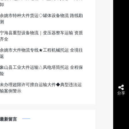
卸
余姚市特种大件货运◇罐体设备物流 路线勘
测
宁海县重型设备物流｜变压器整车运输 资质
齐全
余姚市大件物流专线★工程机械托运 全境往
返
象山县工业大件运输△风电塔筒托运 全程保
险
未办理超限许可擅自运输大件◆典型违法运
输案例警示
分享
最新留言