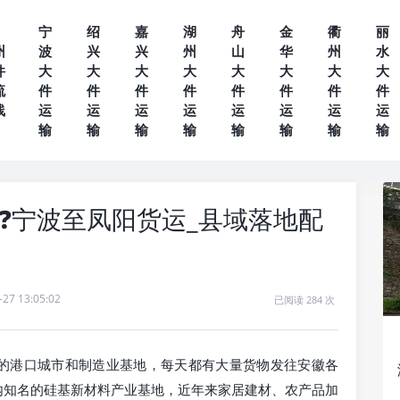
宁
绍
嘉
湖
舟
金
衢
丽
州
波
兴
兴
州
山
华
州
水
件
大
大
大
大
大
大
大
大
流
件
件
件
件
件
件
件
件
线
运
运
运
运
运
运
运
运
输
输
输
输
输
输
输
输
❓宁波至凤阳货运_县域落地配
-27 13:05:02
已阅读 284 次
的港口城市和制造业基地，每天都有大量货物发往安徽各
内知名的硅基新材料产业基地，近年来家居建材、农产品加