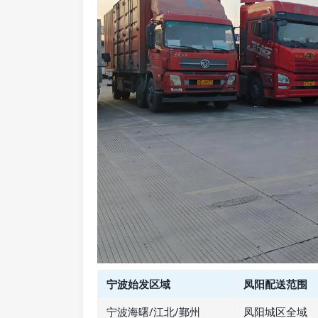
宁波始发区域
凤阳配送范围
宁波海曙/江北/鄞州
凤阳城区全域