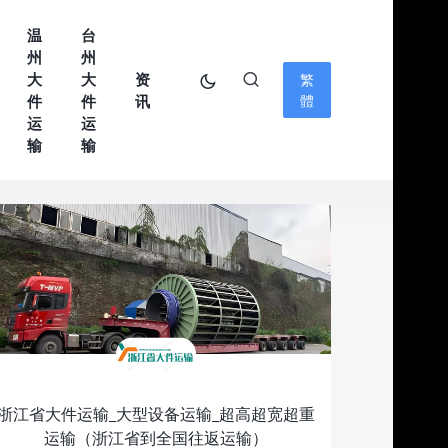
温
台
州
州
大
大
资
繁
件
件
讯
體
运
运
输
输
浙江省大件运输_大型设备运输_超高超宽超重
运输（浙江省到全国往返运输）