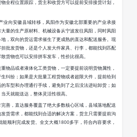
货物全程位置跟踪，货主和收货方可以提前安排接货计划，
产业向安徽县域转移，凤阳作为安徽北部重要的产业承接
有大量的生产原材料、机械设备从宁波发往凤阳，同时凤阳
各地，双向的货运需求催生了更成熟的直达和配送服务。现
零担批发货物，还是个人发大件家具、行李，都能找到匹配
零散货物也可以安排拼车发车，性价比很高。
贵重物品或者液体化工类货物，一定要提前说明货物属性，
产生纠纷；如果是大批量工程货物或者超限大件，提前给到
适的车型和办理通行手续，避免到了之后没法进站卸货；如
，当天就能送达，整体灵活性很高。
常完善，直达服务覆盖了绝大多数核心区域，县域落地配送
的发货需求，都能找到合适的解决方案，货主只需要提前沟
能顺利完成发货。全文大概1800多字，符合内容要求，