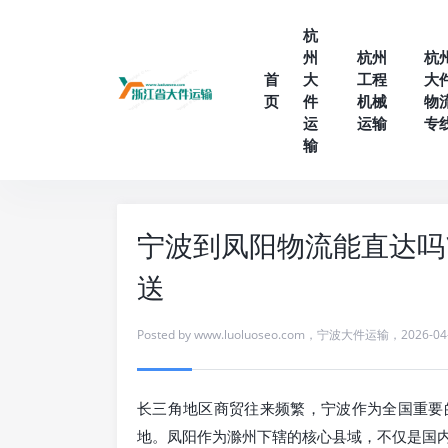
杭
州
杭州
杭
首
大
工程
大
页
件
机械
物
运
运输
专
输
宁波到凤阳物流能直达吗
送
Posted by
www.luoluoseo.com
，
宁波大件运输
，
2026-04
长三角地区商贸往来频繁，宁波作为全国重要
地。凤阳作为滁州下辖的核心县域，不仅是国