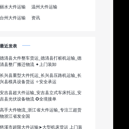
丽水大件运输
温州大件运输
台州大件运输
资讯
最近发表
德清县大件整车货运_德清县打桩机运输_德
清县整厂搬迁物流 ✦上门装卸
长兴县重型大件托运_长兴县压路机运输_长
兴县模具设备货运 ✧安全承运
安吉县超大件运输_安吉县立式车床托运_安
吉县光伏设备物流 ✪全境接单
高手大件物流_浙江省大件运输_专注三超货
物浙江省发全国
慈溪市超限大件运输➤大型机床货运 上门装