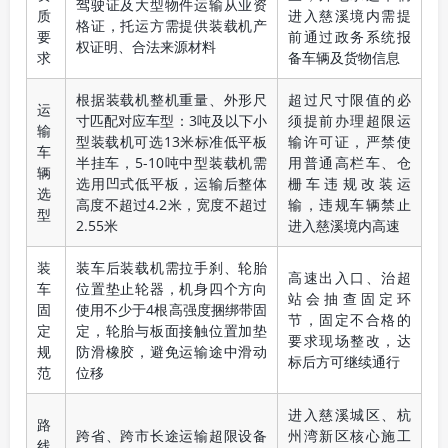
驾驶证及大型物件运输从业资
质
进入慈溪境内需提
格证，托运方需提供装载机产
要
前通过政务系统报
权证明、合法来源材料
求
备车辆及货物信息
根据装载机整机重量、外形尺
超过尺寸限值的必
运
寸匹配对应车型：3吨及以下小
须提前办理超限运
输
型装载机可选13米标准低平板
输许可证，严禁使
车
半挂车，5-10吨中型装载机需
用普通高栏车、仓
辆
选用凹式低平板，运输后整体
栅车违规改装运
选
高度不超过4.2米，宽度不超过
输，违规车辆禁止
型
2.55米
进入慈溪境内高速
装
装车后装载机需拉手刹、轮胎
高速出入口、治超
车
位置垫止轮器，机身四个方向
站会抽查固定环
固
使用不少于4根高强度捆绑带固
节，固定不合格的
定
定，轮胎与板面接触位置加垫
要求现场整改，达
规
防滑橡胶，避免运输途中滑动
标后方可继续通行
范
位移
进入慈溪城区、杭
路
跨省、跨市长途运输超限设备
州湾新区核心施工
线