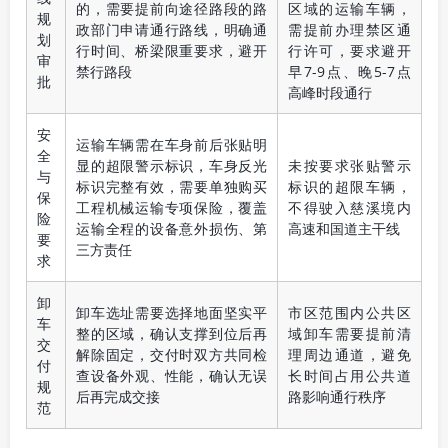
的，需要提前向途径路段的路
区域的运输车辆，
规
政部门申请通行路线，明确通
需提前办理禁区通
划
行时间、桥梁限重要求，避开
行许可，要求避开
审
禁行路段
早7-9点、晚5-7点
批
高峰时段通行
安
运输车辆需在车身前后张贴明
全
显的超限警示标识，车身反光
未按要求张贴警示
与
标识完整有效，需要单独购买
标识的超限车辆，
保
工程机械运输专项保险，覆盖
不得驶入慈溪境内
险
运输全程的设备意外损伤、第
高速和国道主干线
要
三方责任
求
卸
卸车选址需要选择地面坚实平
市区范围内公共区
车
整的区域，确认支撑到位后再
域卸车需要提前清
交
解除固定，交付时双方共同检
理周边通道，避免
付
查设备外观、性能，确认无误
长时间占用公共道
规
后再完成交接
路影响通行秩序
范