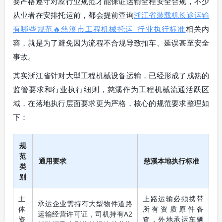
要严格遵守对应行业规范才能保证运输全程安全合规，不少
从业者在安排托运前，都会提前查询
浙江省装载机长途运输
有哪些规范🔥慈溪市工程机械托运_行业执行标准
相关内
容，就是为了避免因为流程不合规导致扣车、延误甚至安全
事故。
其实浙江省针对大型工程机械设备运输，已经形成了成熟的
监管要求和行业执行细则，慈溪作为工程机械流通活跃区
域，在落地执行层面要求更为严格，核心的规范要求整理如
下：
规
范
通用要求
慈溪本地执行标准
类
别
主
上路运输必须携带
承运企业需持有大型物件道路
体
所有资质原件备
运输经营许可证，司机持有A2
资
查，外地承运车辆