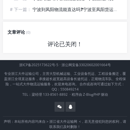
# 下一篇：
宁波到凤阳物流能直达吗❓宁波至凤阳货运_县域落地配送
文章评论
(0)
评论已关闭！
浙ICP备2025173622号-5
·
浙公网安备33020602001664号
专业浙江大件运输公司，主营大型机械运输、工业设备托运、工程设备搬迁，覆
盖浙江全境直达服务，承接超长超宽超高设备长途托运，正规物流车队、全程保
险，一站式大件物流运输服务，欢迎来电咨询。 合作或咨询可通过如下方式：
QQ：550849214
TEL：梁经理 133-8561-8892
·
程序由
Z-BlogPHP
驱动
声明：本站所有内容均来自 >
浙江省大件运输网
<，若无意侵犯到您的权利，请
联系我们及时删除！