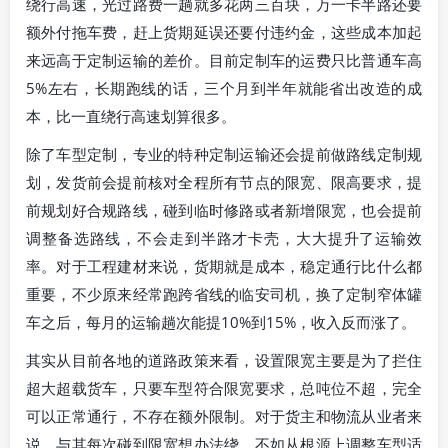
绕行高速，光过路费一趟就多花两三百块，万一卡半路还要
额外付拖车费，赶上货期延误还要付违约金，这些成本加起
来远高于定制运输的差价。目前定制车的运费只比普通车高
5%左右，长期跑线的话，三个月到半年就能省出改造的成
本，比一直绕行高速划算很多。
除了车型定制，专业的特种定制运输还会提前做路线定制规
划，发货前会提前核对全程所有节点的限宽、限高要求，提
前规划好合规路线，碰到临时修路或者新增限宽，也会提前
调整备选路线，不会走到半路才卡壳，大大提升了运输效
率。对于工程建材来说，货期就是成本，稳定通行比什么都
重要，不少原来经常跑跨省线的临安司机，换了定制窄体罐
车之后，每月的运输趟次能提10%到15%，收入反而涨了。
其实从目前各地的道路政策来看，设置限宽主要是为了拦住
超大超载货车，只要车型符合限宽要求，总吨位不超，完全
可以正常通行，不存在额外限制。对于货主和物流从业者来
说，与其每次碰到限宽想办法绕，不如从根源上调整车型适