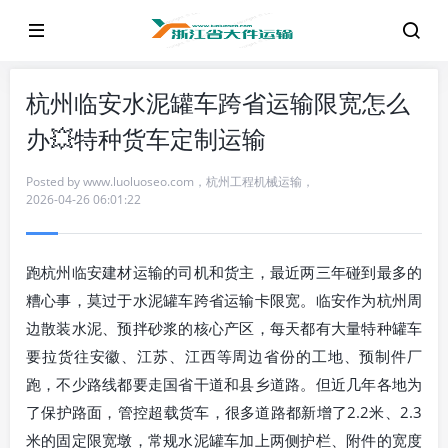
杭州临安水泥罐车跨省运输限宽怎么
办💥特种货车定制运输
Posted by
www.luoluoseo.com
，
杭州工程机械运输
，
2026-04-26 06:01:22
跑杭州临安建材运输的司机和货主，最近两三年碰到最多的
糟心事，莫过于水泥罐车跨省运输卡限宽。临安作为杭州周
边散装水泥、预拌砂浆的核心产区，每天都有大量特种罐车
要拉货往安徽、江苏、江西等周边省份的工地、预制件厂
跑，不少路线都要走国省干道和县乡道路。但近几年各地为
了保护路面，管控超载货车，很多道路都新增了2.2米、2.3
米的固定限宽墩，常规水泥罐车加上两侧护栏、附件的宽度