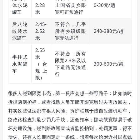
体水泥
2.28
上国省县乡限
0-30元/趟
罐车
米
宽可正常通行
后八轮
2.45-
不符合，几乎
散装水
2.52
所有乡镇级限
240-380元/趟
泥罐车
米
宽无法通行
2.55
不符合，所有
半挂式
米
限宽2.3米及以
水泥罐
（合
300-600元/趟
下道路无法通
车
规上
行
限）
很多人碰到限宽卡壳，第一反应会想一些野路子：比如临时
拆掉两侧护栏，或者找熟人吊车挪开限宽墩过去再放回去，
其实这些做法都有很大风险。拆护栏属于擅自改装机动车，
路政路检查到最少罚几千块，还会扣车；挪动限宽墩属于破
坏交通设施，碰到路政巡查或者监控拍到，处罚更重，得不
偿失。还有人长期固定走一条线，想着每次给附近村民点钱