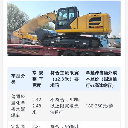
常规
符合主流限宽
单趟跨省额外成
车型分
整车
（≤2.3米）要
本差价（国道通
类
宽度
求吗
行vs高速绕行）
普通轻
2.42-
不符合，90%
量化单
2.48
以上限宽墩无
180-260元/趟
桥水泥
米
法通行
罐车
定制窄
2.2-
符合，95%以