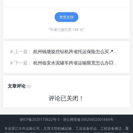
赞赏支持
"作者已被打赏 188 次"
# 上一篇：
杭州钱塘旋挖钻机跨省托运保险怎么买📍大型设备货运保障政策
# 下一篇：
杭州临安水泥罐车跨省运输限宽怎么办💥特种货车定制运输
文章评论
(0)
评论已关闭！
浙ICP备2025173622号-5
·
浙公网安备33020602001664号
专业浙江大件运输公司，主营大型机械运输、工业设备托运、工程设备搬迁，覆