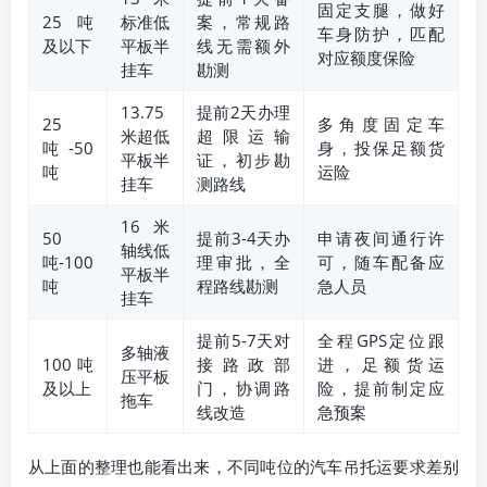
固定支腿，做好
25吨
标准低
案，常规路
车身防护，匹配
及以下
平板半
线无需额外
对应额度保险
挂车
勘测
13.75
提前2天办理
25
多角度固定车
米超低
超限运输
吨-50
身，投保足额货
平板半
证，初步勘
吨
运险
挂车
测路线
16米
50
提前3-4天办
申请夜间通行许
轴线低
吨-100
理审批，全
可，随车配备应
平板半
吨
程路线勘测
急人员
挂车
提前5-7天对
全程GPS定位跟
多轴液
100吨
接路政部
进，足额货运
压平板
及以上
门，协调路
险，提前制定应
拖车
线改造
急预案
从上面的整理也能看出来，不同吨位的汽车吊托运要求差别