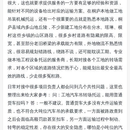
很大，这也就要求提供服务的一方要有足够的经验和资源，
能针对不同的设备给出对应的运输方案。在桐庐本地做工地
吊装机械托运，还有一个很重要的点就是熟悉本地路况，桐
庐县域内多山地丘陵，不少新建工地分布在分水、瑶琳、横
村这些乡镇的山区路段，很多乡村道路有隐藏的限高、限
宽，甚至部分老旧桥梁的承载能力有限，外地物流不熟悉情
况，很容易规划错路线，绕路不说，还可能耽误工期。专业
做本地工程设备托运的服务商，长期对接各个工地的转场需
求，对各个区域的道路情况烂熟于心，能规划出最安全最高
效的路线，少走很多冤枉路。
日常对接中很多项目负责人都会问到几个共性问题，这里也
整理出来给大家参考： 问：工地汽车吊转场托运，能用普通
货车拉吗？ 答：一般不建议。普通货车大多没有大件运输资
质，也不符合大吨位汽车吊的承载要求，一方面被路政查到
之后会面临高额罚款甚至扣车，另一方面运输过程中制动、
转弯的稳定性差，存在很大的安全隐患，哪怕是小吨位的汽