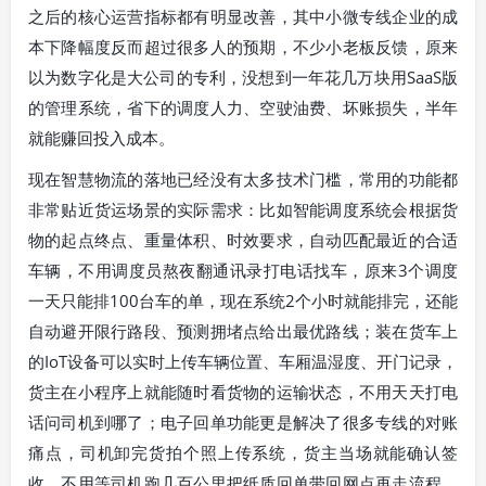
之后的核心运营指标都有明显改善，其中小微专线企业的成
本下降幅度反而超过很多人的预期，不少小老板反馈，原来
以为数字化是大公司的专利，没想到一年花几万块用SaaS版
的管理系统，省下的调度人力、空驶油费、坏账损失，半年
就能赚回投入成本。
现在智慧物流的落地已经没有太多技术门槛，常用的功能都
非常贴近货运场景的实际需求：比如智能调度系统会根据货
物的起点终点、重量体积、时效要求，自动匹配最近的合适
车辆，不用调度员熬夜翻通讯录打电话找车，原来3个调度
一天只能排100台车的单，现在系统2个小时就能排完，还能
自动避开限行路段、预测拥堵点给出最优路线；装在货车上
的IoT设备可以实时上传车辆位置、车厢温湿度、开门记录，
货主在小程序上就能随时看货物的运输状态，不用天天打电
话问司机到哪了；电子回单功能更是解决了很多专线的对账
痛点，司机卸完货拍个照上传系统，货主当场就能确认签
收，不用等司机跑几百公里把纸质回单带回网点再走流程，