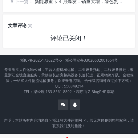
# 下一篇：
新能源重卡 4 月爆发：销量大增，绿色货运成运输新趋势？
文章评论
(0)
评论已关闭！
浙ICP备2025173622号-5
·
浙公网安备33020602001664号
专业浙江大件运输公司，主营大型机械运输、工业设备托运、工程设备搬迁，覆
盖浙江全境直达服务，承接超长超宽超高设备长途托运，正规物流车队、全程保
险，一站式大件物流运输服务，欢迎来电咨询。 合作或咨询可通过如下方式：
QQ：550849214
TEL：梁经理 133-8561-8892
·
程序由
Z-BlogPHP
驱动
声明：本站所有内容均来自 >
浙江省大件运输网
<，若无意侵犯到您的权利，请
联系我们及时删除！