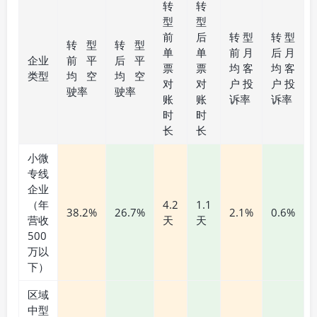
转
转
型
型
前
后
转型
转型
转型
转型
单
单
前月
后月
企业
前平
后平
票
票
均客
均客
类型
均空
均空
对
对
户投
户投
驶率
驶率
账
账
诉率
诉率
时
时
长
长
小微
专线
企业
（年
4.2
1.1
38.2%
26.7%
2.1%
0.6%
营收
天
天
500
万以
下）
区域
中型