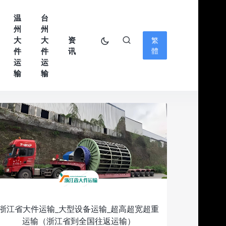
温
台
州
州
大
大
资
繁
件
件
讯
體
运
运
输
输
浙江省大件运输_大型设备运输_超高超宽超重
运输（浙江省到全国往返运输）