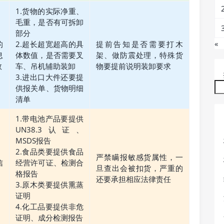
1.货物的实际净重、
毛重，是否有可拆卸
部分
«
的
2.超长超宽超高的具
提前告知是否需要打木
息
体数值，是否需要叉
架、做防震处理，特殊货
数
车、吊机辅助装卸
物要提前说明装卸要求
3.进出口大件还要提
供报关单、货物明细
清单
1.带电池产品要提供
UN38.3认证、
MSDS报告
2.食品类要提供食品
严禁瞒报敏感货属性，一
信
经营许可证、检测合
旦查出会被扣货，严重的
格报告
还要承担相应法律责任
3.原木类要提供熏蒸
证明
4.化工品要提供非危
证明、成分检测报告