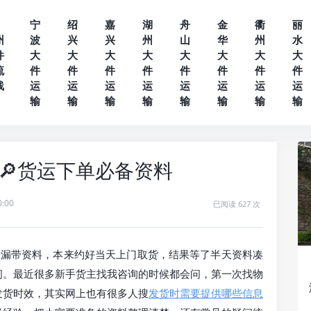
宁
绍
嘉
湖
舟
金
衢
丽
州
波
兴
兴
州
山
华
州
水
件
大
大
大
大
大
大
大
大
流
件
件
件
件
件
件
件
件
线
运
运
运
运
运
运
运
运
输
输
输
输
输
输
输
输
🔎货运下单必备资料
0:00
已阅读 627 次
为漏带资料，本来约好当天上门取货，结果等了半天资料凑
间。最近很多新手货主找我咨询的时候都会问，第一次找物
发货时效，其实网上也有很多人搜
发货时需要提供哪些信息