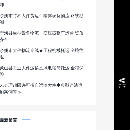
卸
余姚市特种大件货运◇罐体设备物流 路线勘
测
宁海县重型设备物流｜变压器整车运输 资质
齐全
余姚市大件物流专线★工程机械托运 全境往
返
象山县工业大件运输△风电塔筒托运 全程保
险
未办理超限许可擅自运输大件◆典型违法运
分享
输案例警示
最新留言