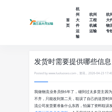
杭
州
杭州
杭
首
大
工程
大
页
件
机械
物
运
运输
专
输
发货时需要提供哪些信息
Posted by
www.luoluoseo.com
，
资讯
，
2026-04-23 17:4
我做物流业务员快6年了，碰到过太多货主因
不齐，只能改到第二天，耽误了自己的送货时
流公司发货要准备什么东西，怕漏了资料耽误