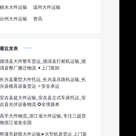
丽水大件运输
温州大件运输
台州大件运输
资讯
最近发表
德清县大件整车货运_德清县打桩机运输_德
清县整厂搬迁物流 ✦上门装卸
长兴县重型大件托运_长兴县压路机运输_长
兴县模具设备货运 ✧安全承运
安吉县超大件运输_安吉县立式车床托运_安
吉县光伏设备物流 ✪全境接单
高手大件物流_浙江省大件运输_专注三超货
物浙江省发全国
慈溪市超限大件运输➤大型机床货运 上门装