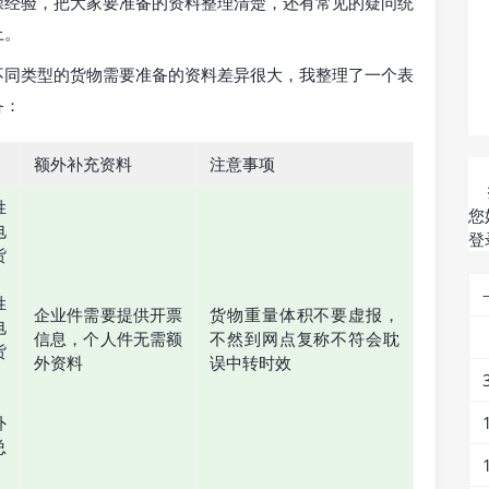
操经验，把大家要准备的资料整理清楚，还有常见的疑问统
上。
不同类型的货物需要准备的资料差异很大，我整理了一个表
备：
额外补充资料
注意事项
姓
您
电
登
货
姓
企业件需要提供开票
货物重量体积不要虚报，
电
信息，个人件无需额
不然到网点复称不符会耽
货
外资料
误中转时效
、
外
总