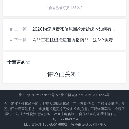
"作者已被打赏 188 次"
# 上一篇：
2026物流运费涨价原因💰发货成本如何有效控制
# 下一篇：
🔍**工程机械托运避坑指南**｜这3个免责条款，签合同前一定要看
文章评论
(0)
评论已关闭！
浙ICP备2025173622号-5
·
浙公网安备33020602001664号
专业浙江大件运输公司，主营大型机械运输、工业设备托运、工程设备搬迁，覆
盖浙江全境直达服务，承接超长超宽超高设备长途托运，正规物流车队、全程保
险，一站式大件物流运输服务，欢迎来电咨询。 合作或咨询可通过如下方式：
QQ：550849214
TEL：梁经理 133-8561-8892
·
程序由
Z-BlogPHP
驱动