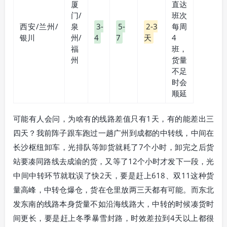
厦
直达
门/
班次
西安/兰州/
泉
3-
5-
2-3
每周
银川
州/
4
7
天
4
福
班，
州
货量
不足
时会
顺延
可能有人会问，为啥有的线路差值只有1天，有的能差出三
四天？我前阵子跟车跑过一趟广州到成都的中转线，中间在
长沙枢纽卸车，光排队等卸货就耗了7个小时，卸完之后货
站要凑同路线去成渝的货，又等了12个小时才发下一段，光
中间中转环节就耽误了快2天，要是赶上618、双11这种货
量高峰，中转仓爆仓，货在仓里放两三天都有可能。而东北
发东南的线路本身货量不如沿海线路大，中转的时候凑货时
间更长，要是赶上冬季暴雪封路，时效差拉到4天以上都很