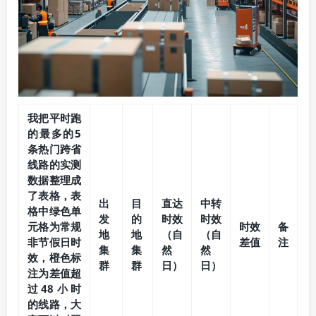
我把平时跑
的最多的5
条热门跨省
线路的实测
数据整理成
了表格，表
出
目
直达
中转
格中绿色单
发
的
时效
时效
元格为常规
时效
备
地
地
（自
（自
非节假日时
差值
注
集
集
然
然
效，橙色标
群
群
日）
日）
注为差值超
过48小时
的线路，大