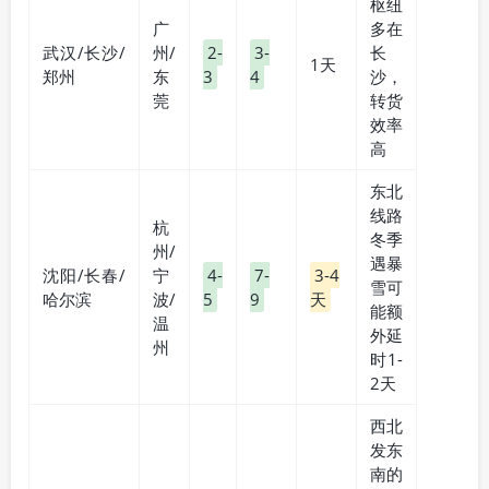
枢纽
广
多在
武汉/长沙/
州/
2-
3-
长
1天
郑州
东
3
4
沙，
莞
转货
效率
高
东北
线路
杭
冬季
州/
遇暴
沈阳/长春/
宁
4-
7-
3-4
雪可
哈尔滨
波/
5
9
天
能额
温
外延
州
时1-
2天
西北
发东
南的