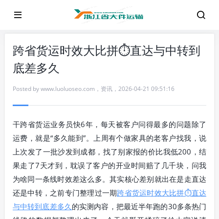
跨省货运时效大比拼⏱️直达与中转到
底差多久
Posted by
www.luoluoseo.com
，
资讯
，
2026-04-21 09:51:16
干跨省货运业务员快6年，每天被客户问得最多的问题除了
运费，就是“多久能到”。上周有个做家具的老客户找我，说
上次发了一批沙发到成都，找了别家报的价比我低200，结
果走了7天才到，耽误了客户的开业时间赔了几千块，问我
为啥同一条线时效差这么多。其实核心差别就出在是走直达
还是中转，之前专门整理过一期
跨省货运时效大比拼⏱️直达
与中转到底差多久
的实测内容，把最近半年跑的30多条热门