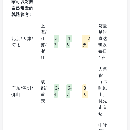
家可以对照
自己常发的
线路参考：
上
货量
海/
足时
北京/天津/
江
2-
4-
1-2
直达
河北
苏/
3
5
天
班次
浙
每日
江
1班
大票
货
成
（3
广东/深圳/
都/
3-
6-
3
吨以
佛山
重
4
7
天
上）
庆
优先
走直
达
中转