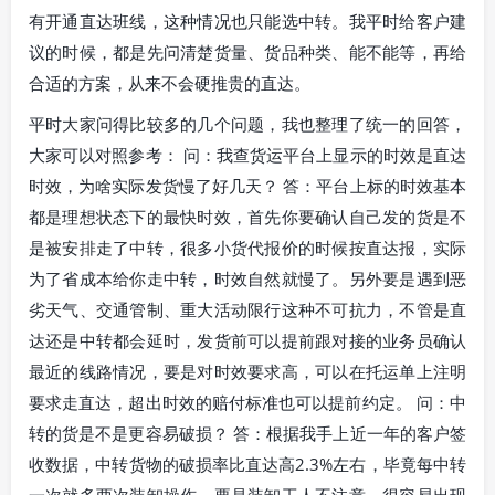
有开通直达班线，这种情况也只能选中转。我平时给客户建
议的时候，都是先问清楚货量、货品种类、能不能等，再给
合适的方案，从来不会硬推贵的直达。
平时大家问得比较多的几个问题，我也整理了统一的回答，
大家可以对照参考： 问：我查货运平台上显示的时效是直达
时效，为啥实际发货慢了好几天？ 答：平台上标的时效基本
都是理想状态下的最快时效，首先你要确认自己发的货是不
是被安排走了中转，很多小货代报价的时候按直达报，实际
为了省成本给你走中转，时效自然就慢了。另外要是遇到恶
劣天气、交通管制、重大活动限行这种不可抗力，不管是直
达还是中转都会延时，发货前可以提前跟对接的业务员确认
最近的线路情况，要是对时效要求高，可以在托运单上注明
要求走直达，超出时效的赔付标准也可以提前约定。 问：中
转的货是不是更容易破损？ 答：根据我手上近一年的客户签
收数据，中转货物的破损率比直达高2.3%左右，毕竟每中转