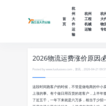
杭
州
杭州
杭
首
大
工程
大
页
件
机械
物
运
运输
专
输
2026物流运费涨价原因
Posted by
www.luoluoseo.com
，
资讯
，
2026-04-21 09:5
这段时间跑客户的时候，不管是做电商的中小
上涨的事。有个做日用百货的老客户，上半年
了近五千，一年下来就是六万多，相当于少招