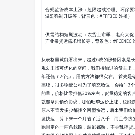
合规监管成本上涨（超限超载治理、环保要
温监强制升级等，背景色：#FFF3E0 浅橙）
供需结构短期波动（农货上市季、电商大促
产业带货运需求增长等，背景色：#FCE4EC 
从表格里就能看出来，超过6成的涨价因素是
规划里找可优化的空间，我们接触过的货主里
年还低了2个点，用的方法都很实在。 首先是
高峰，很多物流公司为了填充舱位，会给1-3
的量，价格比零担低30%左右，货量稳定的客
就能拿到锁价协议，哪怕旺季运价上涨，也能
原来不管发多少都找全网型快运，后来我们给他
发快运，算下来一个月省了近八千，而且专线
跑固定的一两条线路，装卸都熟，不会乱摔货