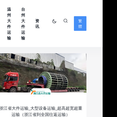
温
台
州
州
大
大
资
繁
件
件
讯
體
运
运
输
输
浙江省大件运输_大型设备运输_超高超宽超重
运输（浙江省到全国往返运输）