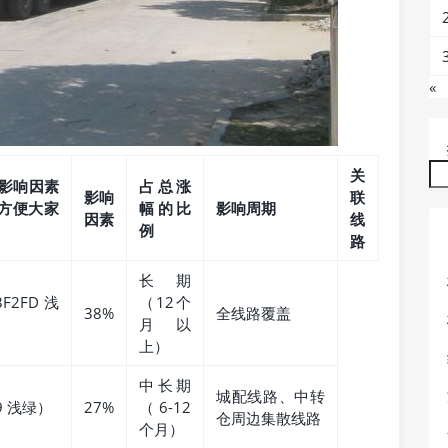
«
关
心影响因素
占总涨
影响
联
方便大家
幅的比
影响周期
因素
线
例
路
长期
2FD 浅
（12个
38%
全线路覆盖
月以
上）
中长期
城配线路、中转
9 浅绿）
27%
（6-12
仓周边集散线路
个月）