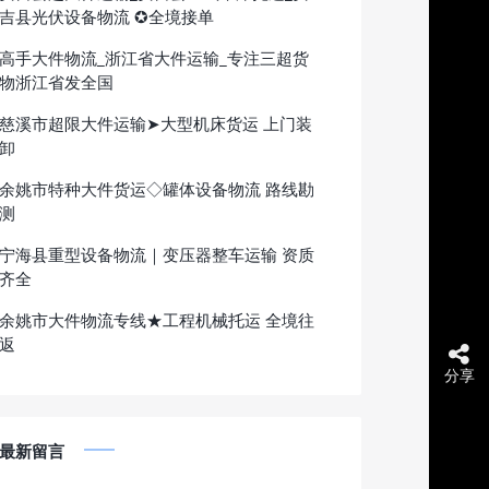
吉县光伏设备物流 ✪全境接单
高手大件物流_浙江省大件运输_专注三超货
物浙江省发全国
慈溪市超限大件运输➤大型机床货运 上门装
卸
余姚市特种大件货运◇罐体设备物流 路线勘
测
宁海县重型设备物流｜变压器整车运输 资质
齐全
余姚市大件物流专线★工程机械托运 全境往
返
分享
最新留言