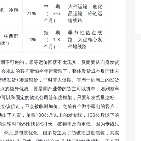
中期
大件运输、危化
求、冷链
21%
（3-6
品运输、冷链运
个月）
输线路
短期
季节性热点线
、中西部
14%
（1-3
路、大促核心发
浅粉）
个月）
件地线路
长期不可逆的，靠等运价回落不太现实，反而要从自身发货
，会规划的客户哪怕今年运费涨了，整体发货成本反而比去
错峰发货+凑量锁价，平时非大促期、非周一到周三的发货
个点的额外优惠，要是同产业带的货主可以拼单，凑到整车
户可以和固定的物流公司签年度框架，只要年发货量达标，
按协议价走，不会被临时加价。之前有个做小家电的客户，
出了方案，单票100公斤以上的发专线，100公斤以下的
的运输时间还比快运快1天，破损率反而更低，因为专线只
。 然后是包装优化，很多货主为了防破损过度包装，其实