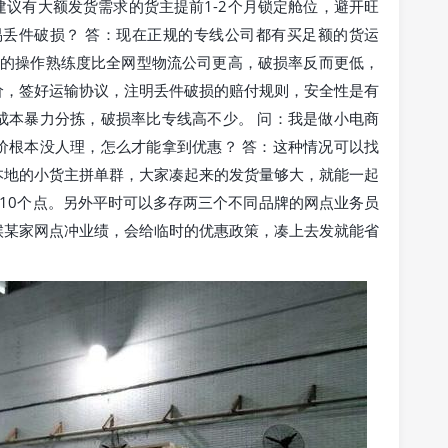
议有大额发货需求的货主提前1-2个月锁定舱位，避开旺
易丢件破损？ 答：现在正规的专线公司都有买足额的货运
点的操作熟练度比全网型物流公司更高，破损率反而更低，
价，签好运输协议，注明丢件破损的赔付规则，安全性是有
成本暴力分拣，破损率比专线高不少。 问：我是做小电商
价根本没人理，怎么才能拿到优惠？ 答：这种情况可以找
本地的小货主拼单群，大家凑起来的发货量够大，就能一起
10个点。另外平时可以多存两三个不同品牌的网点业务员
候某家网点冲业绩，会给临时的优惠政策，凑上去发就能省