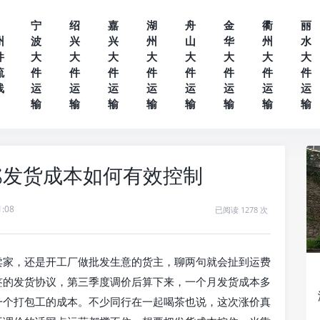
宁
绍
嘉
湖
舟
金
衢
丽
州
波
兴
兴
州
山
华
州
水
件
大
大
大
大
大
大
大
大
流
件
件
件
件
件
件
件
件
线
运
运
运
运
运
运
运
运
输
输
输
输
输
输
输
输
💰发货成本如何有效控制
1:08
已阅读 1278 次
卖家，还是开工厂做批发生意的货主，聊两句就会扯到运费
签的发货协议，第三季度调价后算下来，一个月发货成本多
一个打包工的成本。不少同行在一起喝茶也说，这次涨价真