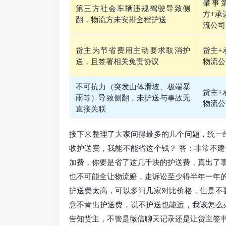
肇事
第三方社会车辆违规驾驶导致侧
方+承
翻，物流方未安排全程护送
流公司
货主为节省费用主动要求取消护
货主+
送，且签署相关免责协议
物流公
不可抗力（突发山体滑坡、极端暴
货主+
雨等）导致侧翻，未护送与事故无
物流公
直接关联
接下来整理了大家问得最多的几个问题，统一
收护送费，我能不能省这个钱？ 答：非常不
加费，你要是省了这几千块的护送费，真出了
也不可能全让物流赔，走诉讼至少得半年一年
护送费太高，可以多问几家对比价格，但是不
意不肯出护送费，说不护送也能运，我该怎么
告知货主，不管是微信聊天记录还是让货主签