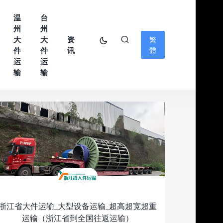
温
台
州
州
大
大
资
繁
件
件
讯
體
运
运
输
输
浙江省大件运输_大型设备运输_超高超宽超重
运输（浙江省到全国往返运输）