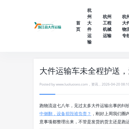
杭
州
杭州
杭
首
大
工程
大
页
件
机械
物
运
运输
专
输
大件运输车未全程护送，
Posted by
www.luoluoseo.com
，
资讯
，
2026-04-20 08:1
跑物流这七八年，见过太多大件运输出事的纠
中侧翻，设备损毁谁负责？
，刚好上周我们圈
意事项都整理出来，不管是发货的货主还是跑