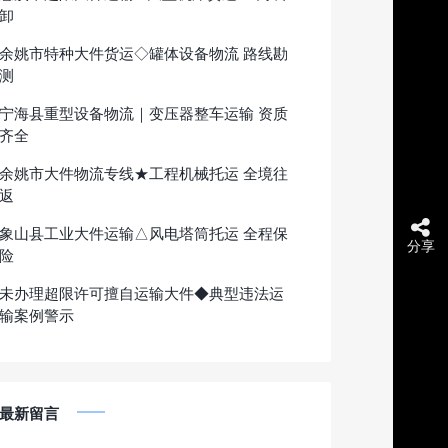
卸
余姚市特种大件货运◇罐体设备物流 路线勘
测
宁海县重型设备物流｜变压器整车运输 资质
齐全
余姚市大件物流专线★工程机械托运 全境往
返
象山县工业大件运输△风电塔筒托运 全程保
分享
险
未办理超限许可擅自运输大件◆典型违法运
输案例警示
最新留言