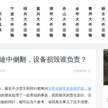
宁
绍
嘉
湖
舟
金
衢
丽
州
波
兴
兴
州
山
华
州
水
件
大
大
大
大
大
大
大
大
流
件
件
件
件
件
件
件
件
线
运
运
运
运
运
运
运
运
输
输
输
输
输
输
输
输
途中侧翻，设备损毁谁负责？
0:33
已阅读 851 次
纷，最近不少货主和同行都来问
大件运输车未全程护送，途
内的朋友处理了一起类似的事故，就把相关的责任划分、注
运输的同行，都可以当个参考，省得真出事儿了扯不清楚。