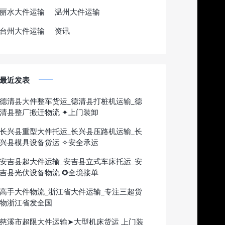
丽水大件运输
温州大件运输
台州大件运输
资讯
最近发表
德清县大件整车货运_德清县打桩机运输_德
清县整厂搬迁物流 ✦上门装卸
长兴县重型大件托运_长兴县压路机运输_长
兴县模具设备货运 ✧安全承运
安吉县超大件运输_安吉县立式车床托运_安
吉县光伏设备物流 ✪全境接单
高手大件物流_浙江省大件运输_专注三超货
物浙江省发全国
慈溪市超限大件运输➤大型机床货运 上门装