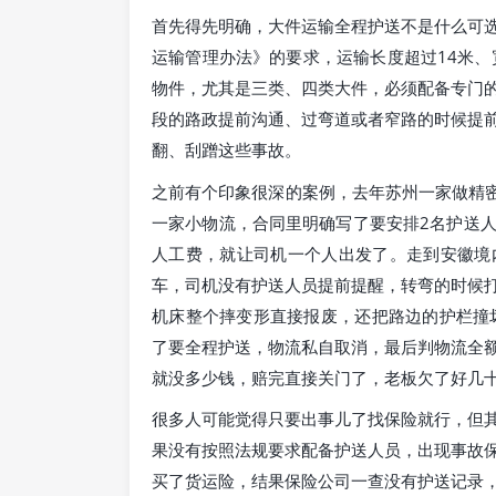
首先得先明确，大件运输全程护送不是什么可
运输管理办法》的要求，运输长度超过14米、宽
物件，尤其是三类、四类大件，必须配备专门
段的路政提前沟通、过弯道或者窄路的时候提
翻、刮蹭这些事故。
之前有个印象很深的案例，去年苏州一家做精密
一家小物流，合同里明确写了要安排2名护送
人工费，就让司机一个人出发了。走到安徽境
车，司机没有护送人员提前提醒，转弯的时候
机床整个摔变形直接报废，还把路边的护栏撞
了要全程护送，物流私自取消，最后判物流全额
就没多少钱，赔完直接关门了，老板欠了好几
很多人可能觉得只要出事儿了找保险就行，但
果没有按照法规要求配备护送人员，出现事故
买了货运险，结果保险公司一查没有护送记录