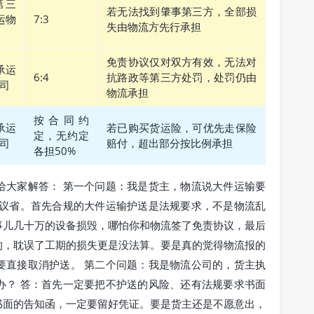
第三
若无法找到肇事第三方，全部损
运物
7:3
失由物流方先行承担
免责协议仅对双方有效，无法对
承运
6:4
抗路政等第三方处罚，处罚仍由
司
物流承担
按合同约
承运
若已购买货运险，可优先走保险
定，无约定
司
赔付，超出部分按比例承担
各担50%
给大家解答： 第一个问题：我是货主，物流说大件运输要
建议省。首先合规的大件运输护送是法规要求，不是物流乱
事儿几十万的设备损毁，哪怕你和物流签了免责协议，最后
的，耽误了工期的损失更是没法算。要是真的觉得物流报的
要直接取消护送。 第二个问题：我是物流公司的，货主执
办？ 答：首先一定要把不护送的风险、还有法规要求书面
书面的告知函，一定要留好凭证。要是货主还是不愿意出，