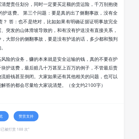
写清楚责任划分，同时一定要买足额的货运险，千万别抱侥
的护送费。 第三个问题：要是真的出了侧翻事故，没有全
责？ 答：也不是绝对，比如如果有明确证据证明事故完全
震、突发的山体滑坡导致的，和有没有护送没有直接关系，
少，大部分的侧翻事故，要是没有护送的话，多少都和预判
的。
高风险的业务，赚的本来就是安全运输的钱，真的不要在护
千块护送费，最后赔几十万甚至上百万的例子，不管最后责
物流赔钱甚至倒闭。大家如果还有其他相关的问题，也可以
解答的都会尽量给大家说清楚。（全文约2100字）
览
赞赏支持
已被打赏 188 次"