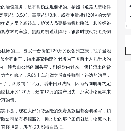
选的增值服务，是有明确法规要求的。按照《道路大型物件
度超过3.5米、高度超过3米，或者重量超过20吨的大型
的护送人员全程跟车，护送人员要提前摸排路线、和途经路
«
前观察对向车流、提醒司机避让障碍，很多时候就能避免侧
机床的工厂要发一台价值120万的设备到重庆，找了当地
人员全程跟车，结果那家物流的老板为了省两个人几千块的
内一段盘山公路的回头弯，刚好对向过来一辆拉渣土的货
打方向打晚了，和渣土车刮蹭之后直接翻到了路边的沟里，
坏了，路政罚了12万。后来闹到法院，因为合同明确约定
赔机床的120万，还有12万的路产损失，那家小物流本来
十万的债。
其实不是，现在大部分货运险的免责条款里都会明确写，如
保险公司是有权拒赔的，刚才说的那个案例就是，物流本来
，直接拒赔，所有损失都得自己扛。