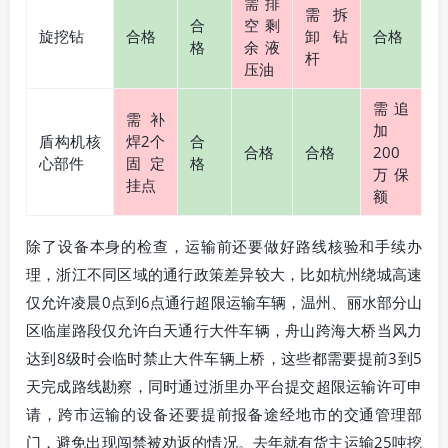
需排
需拆
合
空剩
旋挖钻
合格
卸钻
合格
格
余液
杆
压油
需追
需补
加
盾构机核
焊2个
合
合格
合格
200
心部件
固定
格
万保
挂点
额
除了设备本身的检查，运输前还要做好路线核验和手续办
理，浙江不同区域的通行政策差异较大，比如杭州绕城高速
仅允许凌晨0点到6点通行超限运输车辆，温州、丽水部分山
区临崖路段仅允许白天通行大件车辆，舟山跨海大桥当风力
达到8级时会临时禁止大件车辆上桥，这些都需要提前3到5
天完成路线勘察，同时通过浙里办平台提交超限运输许可申
请，跨市运输的设备还要提前报备途经地市的交通管理部
门，避免出现闯禁被劝返的情况。去年就有货主运输25吨挖