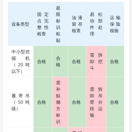
超
固定
限
易松
油液
运输
点完
标
动部
设备类型
留存
保险
整性
识
件处
核查
核验
检查
粘
理
贴
中小型挖
需拆
掘机
合
合格
合格
卸挖
合格
（20吨
格
斗
以下）
需
补
需拆
履带吊
贴
卸吊
（50吨
合格
侧
合格
臂分
合格
级）
方
段运
标
输
识