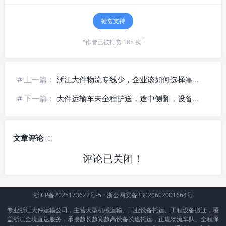
赞赏支持
"作者已被打赏 188 次"
# 上一篇：
浙江大件物流专线少，企业该如何选择靠谱服务商？
# 下一篇：
大件运输车未全程护送，途中侧翻，设备损毁谁负责？
文章评论
(0)
评论已关闭！
浙ICP备2025173622号-5
·
浙公网安备33020602001664号
专业浙江大件运输公司，主营大型机械运输、工业设备托运、工程设备搬迁，覆
盖浙江全境直达服务，承接超长超宽超高设备长途托运，正规物流车队、全程保