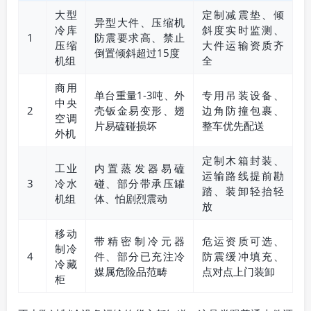
大型
定制减震垫、倾
异型大件、压缩机
冷库
斜度实时监测、
1
防震要求高、禁止
压缩
大件运输资质齐
倒置倾斜超过15度
机组
全
商用
单台重量1-3吨、外
专用吊装设备、
中央
2
壳钣金易变形、翅
边角防撞包裹、
空调
片易磕碰损坏
整车优先配送
外机
定制木箱封装、
工业
内置蒸发器易磕
运输路线提前勘
3
冷水
碰、部分带承压罐
踏、装卸轻抬轻
机组
体、怕剧烈震动
放
移动
带精密制冷元器
危运资质可选、
制冷
4
件、部分已充注冷
防震缓冲填充、
冷藏
媒属危险品范畴
点对点上门装卸
柜