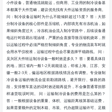
小件设备，普通物流就能运，但商用、工业用的制冷设备基
本都属于大件范畴，建议优先找有大件运输资质的服务商。
问：制冷设备运输时为什么不能倾斜超过15度？ 答：大部
分制冷设备的核心部件是压缩机，内部填充有冷冻机油，如
果倾斜角度过大，冷冻机油会流入制冷管路中，后续设备通
电运行时容易出现油堵，严重的会直接导致压缩机烧坏，所
以运输过程中必须严格控制倾斜角度，专业的物流装车时就
会用水平仪校准，运输过程中也会尽量选择平稳路线。 问：
吴兴区大件转运制冷设备一般时效是多久？ 答：要看具体目
的地，浙江省内一般1-2天就能送达，邻省上海、江苏、安
徽一般2-3天，偏远地区根据路线情况会有调整。专业做制
冷设备运输的物流会提前勘踏路线，避开限行、修路的路
段，安排整车直达的话时效还能再提升，不会像普通零担那
样凑货耽误时间。 问：运输制冷设备的费用是怎么算的？
答：一般根据设备的重量、体积、运输距离核算基础运费，
如果需要额外的定制木箱、吊装、代办超限运输许可、足额