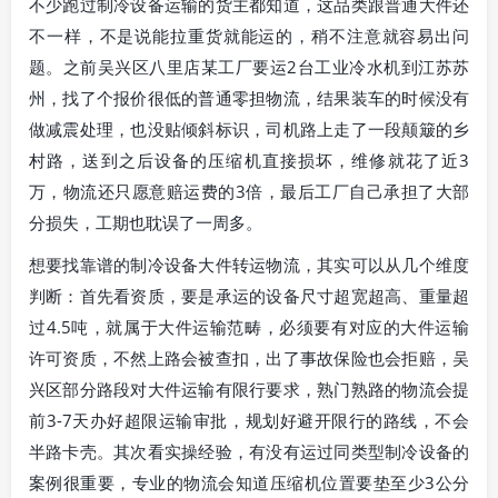
不少跑过制冷设备运输的货主都知道，这品类跟普通大件还
不一样，不是说能拉重货就能运的，稍不注意就容易出问
题。之前吴兴区八里店某工厂要运2台工业冷水机到江苏苏
州，找了个报价很低的普通零担物流，结果装车的时候没有
做减震处理，也没贴倾斜标识，司机路上走了一段颠簸的乡
村路，送到之后设备的压缩机直接损坏，维修就花了近3
万，物流还只愿意赔运费的3倍，最后工厂自己承担了大部
分损失，工期也耽误了一周多。
想要找靠谱的制冷设备大件转运物流，其实可以从几个维度
判断：首先看资质，要是承运的设备尺寸超宽超高、重量超
过4.5吨，就属于大件运输范畴，必须要有对应的大件运输
许可资质，不然上路会被查扣，出了事故保险也会拒赔，吴
兴区部分路段对大件运输有限行要求，熟门熟路的物流会提
前3-7天办好超限运输审批，规划好避开限行的路线，不会
半路卡壳。其次看实操经验，有没有运过同类型制冷设备的
案例很重要，专业的物流会知道压缩机位置要垫至少3公分