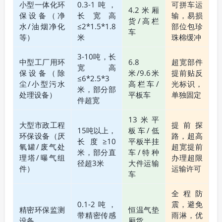
小型一体化环
0.3-1吨，
可拼车运
4.2米厢
保设备（净
长宽高
输，易损
货/高栏
水/油烟净化
≤2*1.5*1.8
部位包珍
车
等）
米
珠棉缓冲
3-10吨，长
中型工厂用环
6.8
超宽部件
宽高
保设备（除
米/9.6米
提前贴反
≤6*2.5*3
尘/小型污水
高栏车/
光标识，
米，部分部
处理设备）
平板车
单独固定
件超宽
13米平
大型市政工程
提前探
15吨以上，
板车/低
环保设备（厌
路，超高
长度≥10
平板半挂
氧罐/废气处
超宽提前
米，部分直
车/特种
理塔/曝气组
办理超限
径超3米
大件运输
件）
运输许可
车
全程防
0.1-2吨，
震，避免
精密环保监测
恒温气垫
带精密传感
雨淋，优
设备
厢货