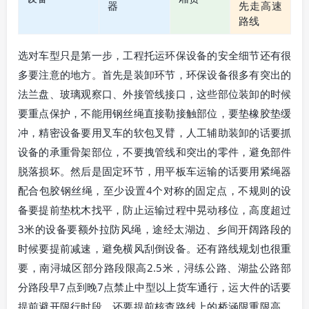
器
先走高速
路线
选对车型只是第一步，工程托运环保设备的安全细节还有很
多要注意的地方。首先是装卸环节，环保设备很多有突出的
法兰盘、玻璃观察口、外接管线接口，这些部位装卸的时候
要重点保护，不能用钢丝绳直接勒接触部位，要垫橡胶垫缓
冲，精密设备要用叉车的软包叉臂，人工辅助装卸的话要抓
设备的承重骨架部位，不要拽管线和突出的零件，避免部件
脱落损坏。然后是固定环节，用平板车运输的话要用紧绳器
配合包胶钢丝绳，至少设置4个对称的固定点，不规则的设
备要提前垫枕木找平，防止运输过程中晃动移位，高度超过
3米的设备要额外拉防风绳，途经太湖边、乡间开阔路段的
时候要提前减速，避免横风刮倒设备。还有路线规划也很重
要，南浔城区部分路段限高2.5米，浔练公路、湖盐公路部
分路段早7点到晚7点禁止中型以上货车通行，运大件的话要
提前避开限行时段，还要提前核查路线上的桥涵限重限高，