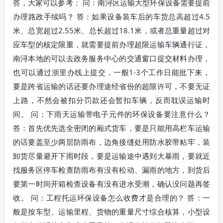
答，大家可以参考： 问：南浔区运输大型环保设备需要提前
办理路政手续吗？ 答：如果设备装车后的车货总高超过4.5
米、总宽超过2.55米、总长超过18.1米，或者总重量超过对
应车型的核定限重，就需要提前办理超限运输车辆通行证，
南浔本地的可以去政务服务中心的交通窗口提交材料办理，
也可以通过浙里办线上提交，一般1-3个工作日能批下来，
要是跨省运输的话还要办理途经省份的超限许可，不要无证
上路，不然会被扣分罚款还会暂扣车辆，反而耽误运输时
间。 问：下雨天运输带电子元件的环保设备要注意什么？
答：首先优先选全密闭的厢式货车，要是只能用高栏车运输
的话要盖至少两层防雨布，边角接缝处用防水胶带粘牢，装
卸货尽量避开下雨时段，要是运输途中遇到大暴雨，要就近
找服务区停车检查防雨布有没有松动、漏雨的地方，到货后
要第一时间开箱检查设备有没有进水受潮，确认没问题再签
收。 问：工程托运环保设备怎么收费才是合理的？ 答：一
般是按车型、运输里程、货物的重量尺寸综合核算，小型设