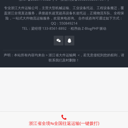
专业浙江大件运输公司，主营大型机械运输、工业设备托运、工程设备搬迁，覆
盖浙江全境直达服务，承接超长超宽超高设备长途托运，正规物流车队、全程保
险，一站式大件物流运输服务，欢迎来电咨询。 合作或咨询可通过如下方式：
QQ：550849214
TEL：梁经理 133-8561-8892
·
程序由
Z-BlogPHP
驱动
声明：本站所有内容均来自 >
浙江省大件运输网
<，若无意侵犯到您的权利，请
联系我们及时删除！
浙江省全境⇆全国往返运输(一键拨打)