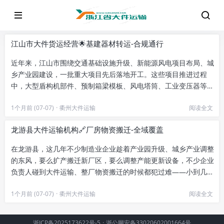
江山市大件货运经营🌟基建器材转运-合规通行
近年来，江山市围绕交通基础设施升级、新能源风电项目布局、城
乡产业园建设，一批重大项目先后落地开工。这些项目推进过程
中，大型盾构机部件、预制箱梁模板、风电塔筒、工业变压器等超
尺寸、超承重的基建器材转运，...
1个月前 (07-07)
·
衢州大件运输
阅读全文
龙游县大件运输机构🔗厂房物资搬迁-全域覆盖
在龙游县，这几年不少制造业企业趁着产业园升级、城乡产业调整
的东风，要么扩产搬迁新厂区，要么调整产能更新设备，不少企业
负责人碰到大件运输、整厂物资搬迁的时候都犯过难——小到几吨
重的加工机床，大到几十米长...
1个月前 (07-07)
·
衢州大件运输
阅读全文
浙ICP备2025173622号-5
·
浙公网安备33020602001664号