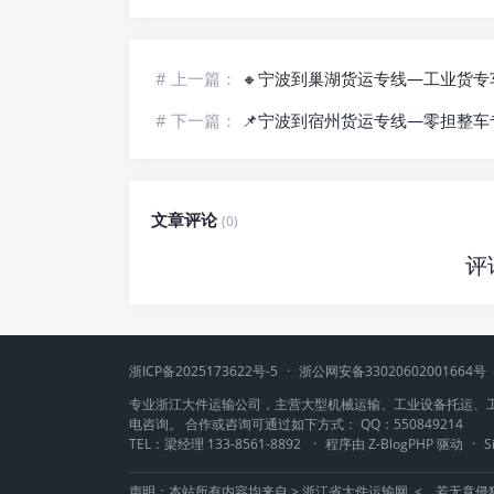
# 上一篇：
🔸宁波到巢湖货运专线—工业货专
# 下一篇：
📌宁波到宿州货运专线—零担整车
文章评论
(0)
评
浙ICP备2025173622号-5
·
浙公网安备33020602001664号
专业浙江大件运输公司，主营大型机械运输、工业设备托运、
电咨询。 合作或咨询可通过如下方式： QQ：550849214
TEL：梁经理 133-8561-8892
·
程序由
Z-BlogPHP
驱动
·
S
声明：本站所有内容均来自 >
浙江省大件运输网
<，若无意侵