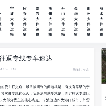
宁
绍
嘉
湖
舟
金
衢
丽
州
波
兴
兴
州
山
华
州
水
件
大
大
大
大
大
大
大
大
流
件
件
件
件
件
件
件
件
线
运
运
运
运
运
运
运
运
输
输
输
输
输
输
输
输
—往返专线专车速达
-17 06:31:18
已阅读 779 次
地的货主打交道，最常被问到的问题就是，有没有靠谱的宁
。其实做专线这么久，我最深的感受就是，固定往返专线比
决大部分货主的核心痛点。宁波这边作为港口城市，外贸