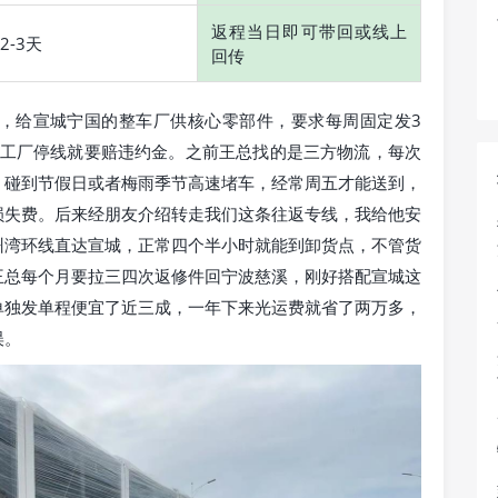
返程当日即可带回或线上
2-3天
回传
，给宣城宁国的整车厂供核心零部件，要求每周固定发3
然工厂停线就要赔违约金。之前王总找的是三方物流，每次
，碰到节假日或者梅雨季节高速堵车，经常周五才能送到，
损失费。后来经朋友介绍转走我们这条往返专线，我给他安
州湾环线直达宣城，正常四个半小时就能到卸货点，不管货
王总每个月要拉三四次返修件回宁波慈溪，刚好搭配宣城这
单独发单程便宜了近三成，一年下来光运费就省了两万多，
误。