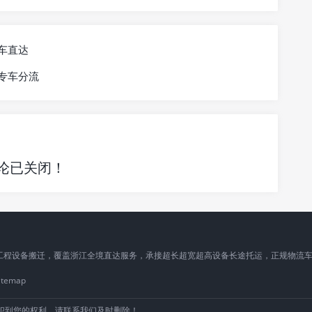
车直达
专车分流
论已关闭！
工程设备搬迁，覆盖浙江全境直达服务，承接超长超宽超高设备长途托运，正规物流
itemap
犯到您的权利，请联系我们及时删除！