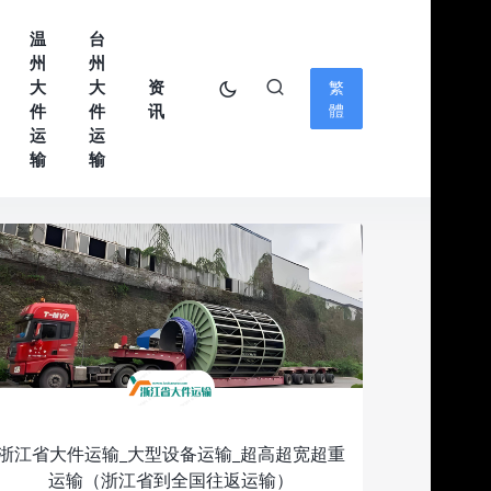
温
台
州
州
大
大
资
繁
件
件
讯
體
运
运
输
输
浙江省大件运输_大型设备运输_超高超宽超重
运输（浙江省到全国往返运输）