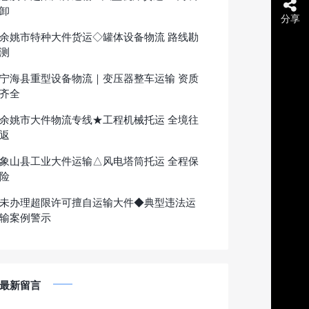
卸
分享
余姚市特种大件货运◇罐体设备物流 路线勘
测
宁海县重型设备物流｜变压器整车运输 资质
齐全
余姚市大件物流专线★工程机械托运 全境往
返
象山县工业大件运输△风电塔筒托运 全程保
险
未办理超限许可擅自运输大件◆典型违法运
输案例警示
最新留言