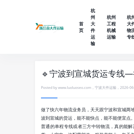
杭
州
杭州
杭
首
大
工程
大
页
件
机械
物
运
运输
专
输
🔹宁波到宣城货运专线
Posted by
www.luoluoseo.com
，
宁波大件运输
，
2026-06
做了快六年物流业务员，天天跟宁波和宣城两
波到宣城的货运，能不能快点，能不能便宜点
普通的单程专线或者三方中转物流，真的能解