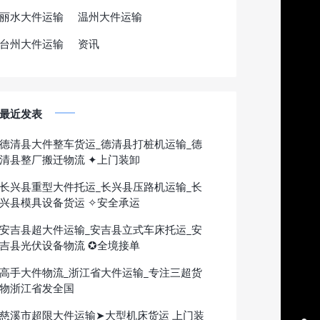
丽水大件运输
温州大件运输
台州大件运输
资讯
最近发表
德清县大件整车货运_德清县打桩机运输_德
清县整厂搬迁物流 ✦上门装卸
长兴县重型大件托运_长兴县压路机运输_长
兴县模具设备货运 ✧安全承运
安吉县超大件运输_安吉县立式车床托运_安
吉县光伏设备物流 ✪全境接单
高手大件物流_浙江省大件运输_专注三超货
物浙江省发全国
慈溪市超限大件运输➤大型机床货运 上门装