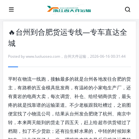
🔥台州到合肥货运专线—专车直达全
城
Posted by
www.luoluoseo.com
，
台州大件运输
，
2026-06-16 00:31:44
平时在物流一线跑，接触最多的就是台州各地发往合肥的货
主，有路桥的五金模具批发商，有温岭的小家电生产厂，还
有黄岩的电商大卖，每次调货、补仓、给经销商供货，最头
疼的就是找靠谱的运输渠道。不少老板跟我吐槽过，之前图
便宜找了小物流公司，结果从台州发合肥绕了杭州、南京中
转，本来两天能到的货走了四五天，赶上给超市供货错过了
档期，扣了不少货款；还有拉生鲜水果的，中转的时候卸来