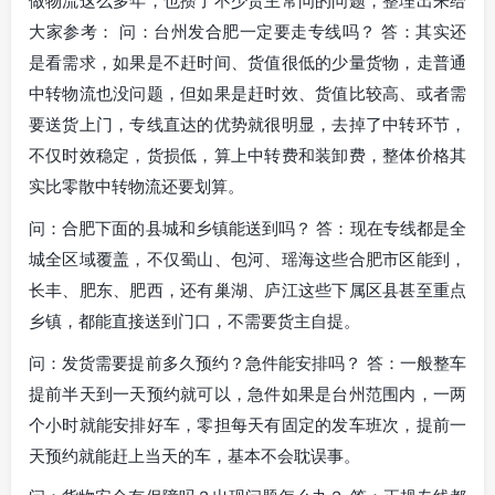
做物流这么多年，也攒了不少货主常问的问题，整理出来给
大家参考： 问：台州发合肥一定要走专线吗？ 答：其实还
是看需求，如果是不赶时间、货值很低的少量货物，走普通
中转物流也没问题，但如果是赶时效、货值比较高、或者需
要送货上门，专线直达的优势就很明显，去掉了中转环节，
不仅时效稳定，货损低，算上中转费和装卸费，整体价格其
实比零散中转物流还要划算。
问：合肥下面的县城和乡镇能送到吗？ 答：现在专线都是全
城全区域覆盖，不仅蜀山、包河、瑶海这些合肥市区能到，
长丰、肥东、肥西，还有巢湖、庐江这些下属区县甚至重点
乡镇，都能直接送到门口，不需要货主自提。
问：发货需要提前多久预约？急件能安排吗？ 答：一般整车
提前半天到一天预约就可以，急件如果是台州范围内，一两
个小时就能安排好车，零担每天有固定的发车班次，提前一
天预约就能赶上当天的车，基本不会耽误事。