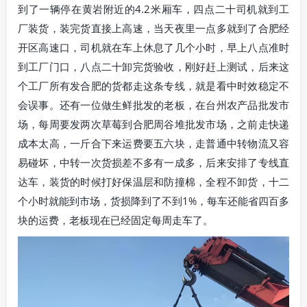
到了一辆停在黄岩附近的4.2米厢车，四点二十司机就到工
厂装货，装完货直接上高速，当天夜里一点多就到了合肥经
开区高速口，司机就在车上休息了几个小时，早上八点准时
到工厂门口，八点二十卸完货验收，刚好赶上测试，后来这
个工厂所有发合肥的货都走这条专线，就是看中时效稳定不
会误事。还有一位做生鲜批发的老板，在台州农产品批发市
场，每周要发两次草莓到合肥周谷堆批发市场，之前走快递
成本太高，一斤合下来运费要五六块，走普通中转物流又容
易碰坏，中转一次货损差不多有一成多，后来安排了专线直
达车，装货的时候打好保温层和防撞棉，全程不卸货，十二
个小时就能到市场，货损降到了不到1%，每车还能省四百多
块的运费，老板现在已经固定每周走车了。