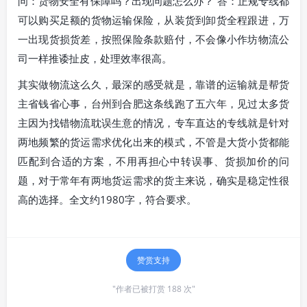
问：货物安全有保障吗？出现问题怎么办？ 答：正规专线都
可以购买足额的货物运输保险，从装货到卸货全程跟进，万
一出现货损货差，按照保险条款赔付，不会像小作坊物流公
司一样推诿扯皮，处理效率很高。
其实做物流这么久，最深的感受就是，靠谱的运输就是帮货
主省钱省心事，台州到合肥这条线跑了五六年，见过太多货
主因为找错物流耽误生意的情况，专车直达的专线就是针对
两地频繁的货运需求优化出来的模式，不管是大货小货都能
匹配到合适的方案，不用再担心中转误事、货损加价的问
题，对于常年有两地货运需求的货主来说，确实是稳定性很
高的选择。全文约1980字，符合要求。
赞赏支持
"作者已被打赏 188 次"