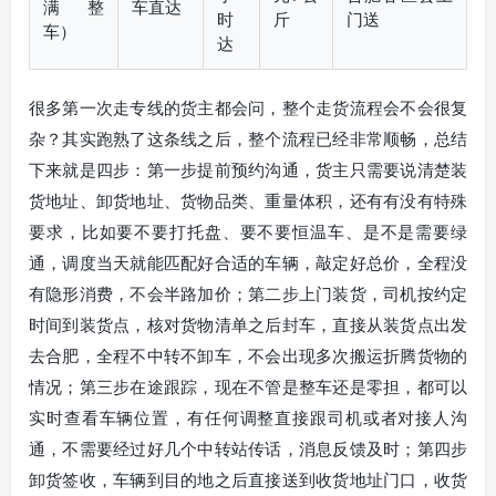
满整
车直达
时
斤
门送
车）
达
很多第一次走专线的货主都会问，整个走货流程会不会很复
杂？其实跑熟了这条线之后，整个流程已经非常顺畅，总结
下来就是四步：第一步提前预约沟通，货主只需要说清楚装
货地址、卸货地址、货物品类、重量体积，还有有没有特殊
要求，比如要不要打托盘、要不要恒温车、是不是需要绿
通，调度当天就能匹配好合适的车辆，敲定好总价，全程没
有隐形消费，不会半路加价；第二步上门装货，司机按约定
时间到装货点，核对货物清单之后封车，直接从装货点出发
去合肥，全程不中转不卸车，不会出现多次搬运折腾货物的
情况；第三步在途跟踪，现在不管是整车还是零担，都可以
实时查看车辆位置，有任何调整直接跟司机或者对接人沟
通，不需要经过好几个中转站传话，消息反馈及时；第四步
卸货签收，车辆到目的地之后直接送到收货地址门口，收货