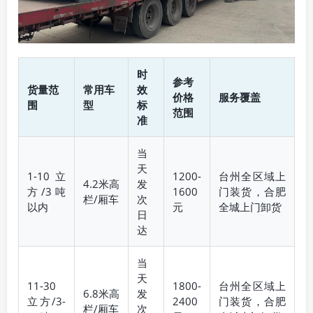
时
参考
货量范
常用车
效
价格
服务覆盖
围
型
标
范围
准
当
天
1-10立
1200-
台州全区域上
4.2米高
发
方/3吨
1600
门装货，合肥
栏/厢车
次
以内
元
全城上门卸货
日
达
当
天
11-30
1800-
台州全区域上
6.8米高
发
立方/3-
2400
门装货，合肥
栏/厢车
次