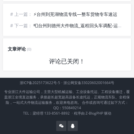
# 上一篇：
⚡台州到芜湖物流专线—整车货物专车速运
# 下一篇：
📮台州到德州大件物流_返程回头车调配-运价实惠
文章评论
(0)
评论已关闭！
浙ICP备2025173622号-5
·
浙公网安备33020602001664号
专业浙江大件运输公司，主营大型机械运输、工业设备托运、工程设备搬迁，覆
盖浙江全境直达服务，承接超长超宽超高设备长途托运，正规物流车队、全程保
险，一站式大件物流运输服务，欢迎来电咨询。 合作或咨询可通过如下方式：
QQ：550849214
TEL：梁经理 133-8561-8892
·
程序由
Z-BlogPHP
驱动