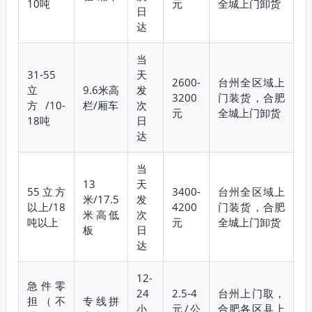
10吨
元
全城上门卸货
日
达
当
31-55
天
2600-
台州全区域上
立
9.6米高
发
3200
门装货，合肥
方/10-
栏/厢车
次
元
全城上门卸货
18吨
日
达
当
13
天
55立方
3400-
台州全区域上
米/17.5
发
以上/18
4200
门装货，合肥
米高低
次
吨以上
元
全城上门卸货
板
日
达
12-
急件零
24
2.5-4
台州上门取，
担（不
专线拼
小
元/公
合肥各区县上