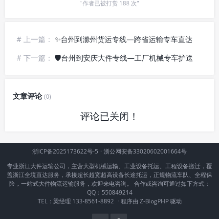
"作者已被打赏 188 次"
# 上一篇：
✨台州到滁州货运专线—跨省运输专车直达
# 下一篇：
🛡️台州到安庆大件专线—工厂机械专车护送
文章评论
(0)
评论已关闭！
浙ICP备2025173622号-5
·
浙公网安备33020602001664号
专业浙江大件运输公司，主营大型机械运输、工业设备托运、工程设备搬迁，覆
盖浙江全境直达服务，承接超长超宽超高设备长途托运，正规物流车队、全程保
险，一站式大件物流运输服务，欢迎来电咨询。 合作或咨询可通过如下方式：
QQ：550849214
TEL：梁经理 133-8561-8892
·
程序由
Z-BlogPHP
驱动