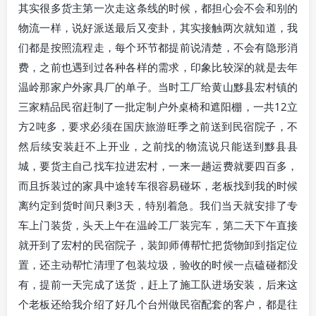
其实很多货主第一次走这条线的时候，都担心会不会和别的
物流一样，说好派送最后又变卦，其实接触两次就知道，我
们都是按照流程走，每个环节都提前说清楚，不会有隐形消
费，之前也遇到过各种各样的需求，印象比较深的就是去年
温岭那家户外家具厂的单子。当时工厂给黄山黟县宏村镇的
三家精品民宿赶制了一批定制户外桌椅和遮阳棚，一共12立
方2吨多，要求必须在国庆旅游旺季之前送到民宿院子，不
然后续安装赶不上开业，之前找的物流说只能送到黟县县
城，要货主自己找车拉进宏村，一来一趟运费就要四百多，
而且拆装过的家具中途转车很容易碰坏，老板找到我的时候
离约定到货时间只剩3天，特别着急。我们当天就安排了专
车上门装货，头天上午在温岭工厂装完车，第二天下午直接
就开到了宏村的民宿院子，装卸师傅帮忙把货物卸到指定位
置，还主动帮忙清理了包装垃圾，验收的时候一点磕碰都没
有，提前一天完成了送货，赶上了施工队进场安装，后来这
个老板还给我介绍了好几个台州做民宿配套的客户，都是往