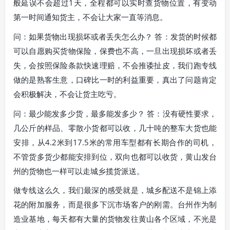
般延误不会超过1天，全程都可以实时查货物位置，有变动
第一时间通知货主，不会让大家一直等消息。
问：如果货物出现损坏或者丢失怎么办？ 答：发货的时候都
可以自愿购买货物保险，保费也不高，一旦出现损坏或者丢
失，会按照保险条款快速理赔，不会推诿扯皮，我们跑专线
做的是熟客生意，口碑比一时的利益重要，真出了问题肯定
会积极解决，不会让货主吃亏。
问：最少能发多少货，最多能发多少？ 答：没有硬性要求，
几公斤的样品、零散小货都可以收，几十吨的整车大货也能
安排，从4.2米到17.5米的常用车型都有长期合作的司机，
不管货多货少都能安排到位，双向也都可以收货，黄山发台
州的货物也一样可以走城乡揽货派送。
做专线这么久，我们最深的感受就是，城乡配送不是锦上添
花的附加服务，而是很多下沉市场客户的刚需。台州作为制
造业基地，每天都有大量的货物发往黄山各个区域，不光是