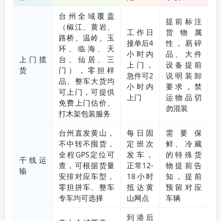
台州全域覆盖
提前标注
（椒江、黄岩、
工作日
货物属
路桥、温岭、玉
接单后4
性，易碎
环、临海、天
小时内
品、大件
上门揽
台、仙居、三
上门，
设备提前
货
门），零担样
急件可2
说明装卸
品、整车大货均
小时内
要求，禁
可上门，可提供
上门
运物品切
免费上门估价、
勿混装
打木架包装服务
台州直发黄山，
每日固
需要保
不中转不囤货，
定班次
鲜、冷藏
全程GPS定位可
发车，
的特殊货
干线运
查，可根据货量
正常12-
物提前告
输
安排对应车型，
18小时
知，提前
零担拼车、整车
抵达黄
预留对应
专车均可选择
山网点
车辆
到港后