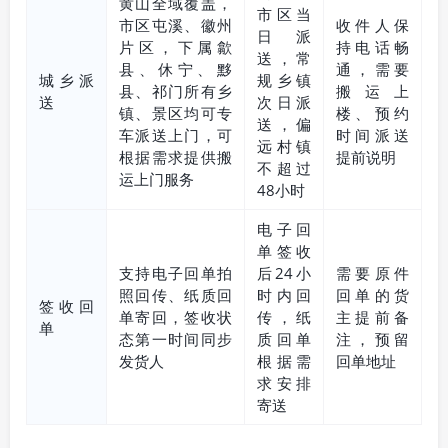
黄山全域覆盖，
市区当
市区屯溪、徽州
收件人保
日派
片区，下属歙
持电话畅
送，常
县、休宁、黟
通，需要
城乡派
规乡镇
县、祁门所有乡
搬运上
送
次日派
镇、景区均可专
楼、预约
送，偏
车派送上门，可
时间派送
远村镇
根据需求提供搬
提前说明
不超过
运上门服务
48小时
电子回
单签收
支持电子回单拍
后24小
需要原件
照回传、纸质回
时内回
回单的货
签收回
单寄回，签收状
传，纸
主提前备
单
态第一时间同步
质回单
注，预留
发货人
根据需
回单地址
求安排
寄送