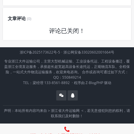
文章评论
(0)
评论已关闭！
浙ICP备2025173622号-5
·
浙公网安备33020602001664号
专业浙江大件运输公司，主营大型机械运输、工业设备托运、工程设备搬迁，覆
盖浙江全境直达服务，承接超长超宽超高设备长途托运，正规物流车队、全程保
险，一站式大件物流运输服务，欢迎来电咨询。 合作或咨询可通过如下方式：
QQ：550849214
TEL：梁经理 133-8561-8892
·
程序由
Z-BlogPHP
驱动
声明：本站所有内容均来自 >
浙江省大件运输网
<，若无意侵犯到您的权利，请
联系我们及时删除！