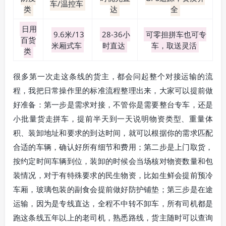
车/温控车
类
达
全
日用
9.6米/13
28-36小
可零担拼车也可专
百货
米厢式车
时直达
车，取送灵活
类
很多第一次走这条线的货主，都会问起整个对接运输的流
程，我把日常操作里的标准流程整理出来，大家可以提前做
好准备：第一步是需求对接，不管你是需要整台专车，还是
小批量货走拼车，提前半天到一天说明物资类型、重量体
积、装卸地址和要求的到达时间，就可以根据你的需求匹配
合适的车辆，确认好所有细节和费用；第二步是上门取货，
按约定时间车辆到位，装卸的时候会当场核对物资数量和包
装情况，对于有特殊要求的民生物资，比如生鲜会提前预冷
车厢，玻璃包装的副食会提前做好防护铺垫；第三步是在途
运输，因为是专线直达，全程不中转不卸车，所有司机都是
跑这条线五年以上的老司机，熟悉路线，货主随时可以查询