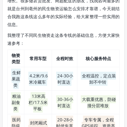
增长。很多做农贸批发、商超配送的朋友，找我咨询最多的
就是台州到亳州的民生物资运输怎么安排才靠谱，今天就结
合我跑这条线这么多年的实际经验，给大家整理一些实用的
信息。
我整理了不同民生物资走这条专线的基础信息，方便大家快
速参考：
物资
常用车型
全程时效
核心服务特点
类型
生鲜
4.2米/9.6
24-30小
全程温控，定点装
果蔬
米冷藏车
时直达
卸不中转
类
粮油
13米高
30-36小
大载重优惠，防碰
副食
栏/17.5米
时直达
撞分层堆放
类
平板
医药
20-28小
专车专属，全程
封闭厢式
防疫
时优先直
GPS追踪，资质齐