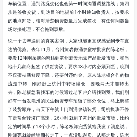
车辆位置，遇到路况变化也会第一时间沟通调整路线；第四
步是签收交货，到达目的地提前1小时通知收货人，按要求
的地点卸货，核对清楚物资数量后完成签收，有任何问题当
场对接处理，不会拖到事后。
说一个去年遇到的真实案例，大家也能更直观感受到专车直
达的优势。去年11月，台州黄岩做涌泉蜜桔批发的陈老板，
要发12吨刚采摘的蜜桔到亳州新发地农产品批发市场，和当
地十几家商超签了供货协议，要求48小时内必须到货，晚到
不仅蜜桔新鲜度下降，还要付违约金。原来陈老板合作的物
流走中转，刚好赶上杭州中转场爆仓，要晚两天才能转出
去，陈老板急着找车的时候通过老客户介绍找到我，我们刚
好有一台发亳州的民生物资专车预留了部分仓位，马上调整
了装货顺序，当天下午就上门到涌泉镇装货，司机换班不停
车走常台转济广高速，26小时就到了亳州的批发市场，比约
定的时间早了18个小时，陈老板卸完货就给我发了消息说，
刚卸完就被经销商拉走了，一点没耽误卖。从那之后，陈老