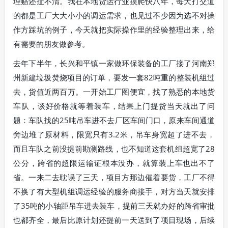
理赔还扯不清。我在本地货运行业摸爬快八年，每天打交道
的都是工厂大大小小的调运需求，也见过不少因为选不对操
作方踩坑的例子，今天就把实际操作里的经验整理出来，给
有需要的朋友做参考。
去年下半年，长兴和平镇一家做环保装备的工厂接了河南郑
州新建垃圾焚烧项目的订单，要发一套82吨重的整装机组过
去，货值近两百万。一开始工厂图便宜，找了熟悉的本地货
车队，谈好价格就等着装车，结果上门提货当天就出了问
题：车队找的25吨吊车进不去厂区车间门口，原来车间通道
旁边堆了原材料，限宽只有3.2米，吊车身宽超了进不去，
而且车队之前没提前勘测路线，也不知道这套机组超宽了28
公分，跨省的超限运输证根本没办，就算装上车也出不了
省。一来二去耽误了三天，项目方那边催着要货，工厂不得
不换了有大型机组调运经验的服务商接手，对方当天就安排
了35吨的小轴距吊车进去装车，提前三天就办好的跨省审批
也都齐全，最后比原计划还提前一天送到了项目现场，后续