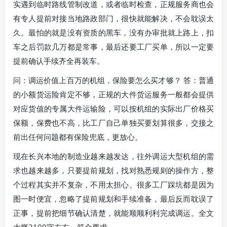
实遇到临时路线管制改道，或者临时检查，正规服务商也会
有专人提前对接当地路政部门，很快就能解决，不会耽误太
久。最怕的就是没有资质的黑车，没有办审批就上路上，扣
车之后罚款几万都是常事，最后还要工厂买单，所以一定要
提前确认手续齐全再装车。
问：调运价值上百万的机组，保险要怎么买才够？ 答：普通
的小额货运险肯定不够，正规的大件货运服务一般都会提供
对应货值的专属大件运输险，可以按机组的实际出厂价格买
保额，保费也不高，比工厂自己单独买要划算很多，交接之
前出任何问题都有保险兜底，更放心。
现在长兴本地的制造业越来越发达，往外调运大型机组的需
求也越来越多，只要提前规划，找对熟悉规则的操作方，整
个过程其实并不复杂，不用太担心。很多工厂踩坑都是因为
图一时便宜，忽略了提前规划和手续准备，最后反而耽误了
正事，提前把细节确认清楚，就能顺顺利利完成调运。全文
大概2100字左右，符合要求。