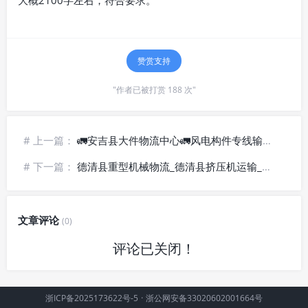
赞赏支持
"作者已被打赏 188 次"
# 上一篇：
🚛安吉县大件物流中心🚛风电构件专线输送-全程安保
# 下一篇：
德清县重型机械物流_德清县挤压机运输_德清县风机设备托运 ❂护送承运
文章评论
(0)
评论已关闭！
浙ICP备2025173622号-5
·
浙公网安备33020602001664号