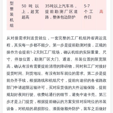
型
50吨以
35吨以上汽车吊，
5-7
整
上，超宽
提前勘测厂区道
个工
高
装
超高
路，整体包边防护
作日
机
组
从对接需求到送货就位，一套完整的工厂机组跨省调运流
程，其实每一步都不能少。第一步是提前勘测对接，正规的
操作方会提前1-2天到工厂现场，确认机组的实际重量、尺
寸、停放位置，勘测厂区大门、通道、吊装位置的限宽限
高，确认有没有需要提前清理的障碍物，同时和工厂对接好
提货时间、到货地址、有没有卸车就位的需求。第二步是提
前办齐手续，根据路线和机组尺寸，提前向途径的各省路政
部门申请超限运输许可，买对应货值的大件运输保险，提前
规划好夜间行驶、收费站通行的细节，避免中途卡壳。第三
步才是上门提货，根据提前确认的方案安排对应吨位的吊装
设备，对机组的易损部位、漆面做额外防护，装车之后做好