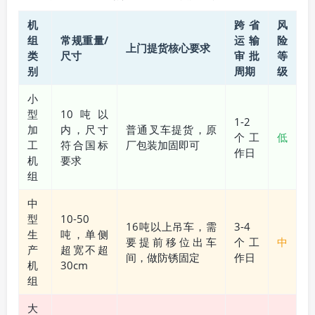
机
跨省
风
组
常规重量/
运输
险
上门提货核心要求
类
尺寸
审批
等
别
周期
级
小
型
10吨以
1-2
加
内，尺寸
普通叉车提货，原
个工
低
工
符合国标
厂包装加固即可
作日
机
要求
组
中
型
10-50
16吨以上吊车，需
3-4
生
吨，单侧
要提前移位出车
个工
中
产
超宽不超
间，做防锈固定
作日
机
30cm
组
大