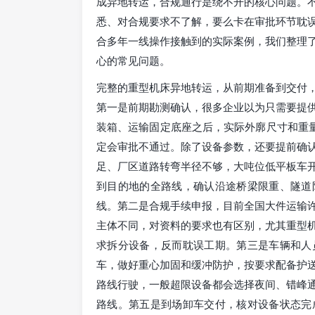
成异地转运，合规通行是绕不开的核心问题。
悉、对合规要求不了解，要么卡在审批环节耽
合多年一线操作接触到的实际案例，我们整理
心的常见问题。
完整的重型机床异地转运，从前期准备到交付
第一是前期勘测确认，很多企业以为只需要提
装箱、运输固定底座之后，实际外廓尺寸和重量
定会审批不通过。除了设备参数，还要提前确
足、厂区道路转弯半径不够，大吨位低平板车
到目的地的全路线，确认沿途桥梁限重、隧道
线。第二是合规手续申报，目前全国大件运输
主体不同，对资料的要求也有区别，尤其重型
求拆分设备，反而耽误工期。第三是车辆和人
车，做好重心加固和缓冲防护，按要求配备护
路线行驶，一般超限设备都会选择夜间、错峰
路线。第五是到场卸车交付，核对设备状态完