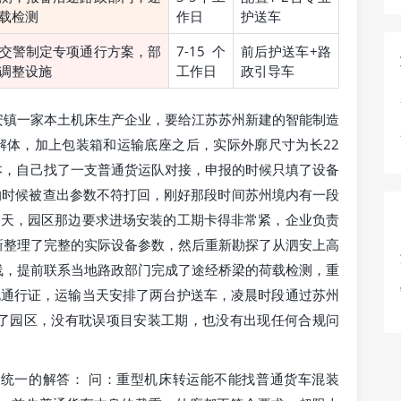
载检测
作日
护送车
交警制定专项通行方案，部
7-15个
前后护送车+路
调整设施
工作日
政引导车
安镇一家本土机床生产企业，要给江苏苏州新建的智能制造
解体，加上包装箱和运输底座之后，实际外廓尺寸为长22
成本，自己找了一支普通货运队对接，申报的时候只填了设备
的时候被查出参数不符打回，刚好那段时间苏州境内有一段
5天，园区那边要求进场安装的工期卡得非常紧，企业负责
新整理了完整的实际设备参数，然后重新勘探了从泗安上高
线，提前联系当地路政部门完成了途经桥梁的荷载检测，重
规通行证，运输当天安排了两台护送车，凌晨时段通过苏州
了园区，没有耽误项目安装工期，也没有出现任何合规问
统一的解答： 问：重型机床转运能不能找普通货车混装