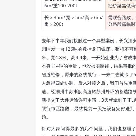
6m/重100-200t
经桥梁需做荷
长＞35m/宽＞5m/高＞6m/
需联合路政、
重＞200t
分路段需临时
去年下半年我们接触过一个典型案例，长兴泗
园区发一台126吨的数控龙门铣床，整机不可
米、宽4.8米、高4.9米。一开始企业为了省
本身114吨的重量，也没核实路线，结果审批
省道维修，原来的路线限行，一来二去就卡了
人急得四处协调。后来对接之后，我们首先重
速、经湖州申苏浙皖高速转苏州外环的备选路
新提交了大件运输许可申请，3天就拿到了正
限行市区路段，最终提前一天把设备完好送到
题。
针对大家问得最多的几个问题，我们也整理了