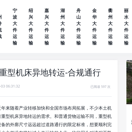
宁
绍
嘉
湖
舟
金
衢
丽
州
波
兴
兴
州
山
华
州
水
件
大
大
大
大
大
大
大
大
流
件
件
件
件
件
件
件
件
线
运
运
运
运
运
运
运
运
输
输
输
输
输
输
输
输
重型机床异地转运-合规通行
-03 06:31:32
已阅读 597 次
近年来随着产业转移加快和全国市场布局拓展，不少本土机
量重型机床异地转运的需求。和普通货物运输不同，重型机
设备的外廓尺寸远远超过道路通行的限定标准，想要顺利完