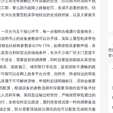
不少之前没有接触过大件运输的企业，往往因为对流程不熟
误工期，要么因为超限上路被处罚，造成不必要的损失。结
了长兴出发重型机床异地转运的全流程经验，以及大家最关
，一共分为五个核心环节，每一步都和合规通行直接相关：
供说明书上的设备参数就可以办手续，实际上重型机床带包
都会比标称参数多出5%-15%，如果按错误参数申报，肯
您
认装货点和卸货点的场地条件，长兴不少老厂区大门宽度不
登
开不进去，需要提前协调调整，同时还要提前勘探从装货地
限高、道路施工、城市限行等信息，提前排除不通畅的路
许可都可以在网上政务平台办理，但跨市、跨省转运的审批
机床属于不可解体货物，申报时必须明确标注，否则会被要
员配置，根据设备的参数选择对应载重等级的低平板半挂
送人员和车辆。第四是运输过程管控，严格按照审批通过的
通行，全程实时定位跟进，遇到突发情况第一时间调整备选
成交接，部分需要现场就位调试的也可以配套完成相关服