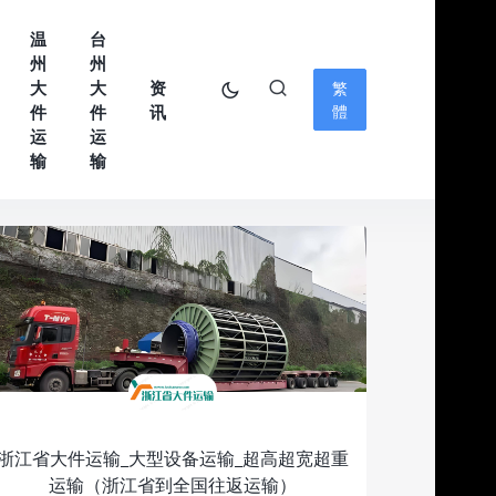
温
台
州
州
大
大
资
繁
件
件
讯
體
运
运
输
输
浙江省大件运输_大型设备运输_超高超宽超重
运输（浙江省到全国往返运输）