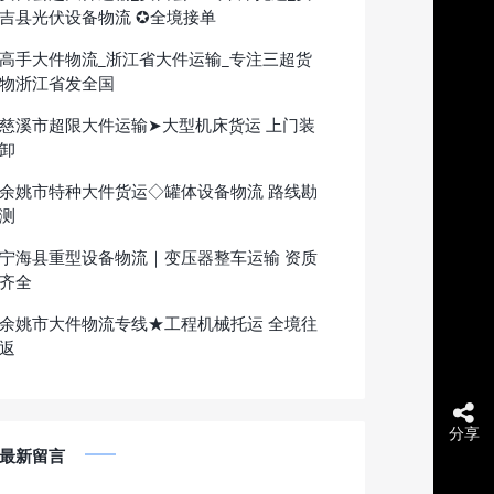
吉县光伏设备物流 ✪全境接单
高手大件物流_浙江省大件运输_专注三超货
物浙江省发全国
慈溪市超限大件运输➤大型机床货运 上门装
卸
余姚市特种大件货运◇罐体设备物流 路线勘
测
宁海县重型设备物流｜变压器整车运输 资质
齐全
余姚市大件物流专线★工程机械托运 全境往
返
分享
最新留言