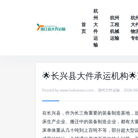
杭
州
杭州
杭
首
大
工程
大
页
件
机械
物
运
运输
专
输
🌟长兴县大件承运机构
Posted by
www.luoluoseo.com
，
湖州大件运输
，
2026-06
在长兴县，作为长三角重要的装备制造基地，
床生产企业、搬迁中的装备制造企业，都有大
床单体重从几十吨到上百吨不等，部分超大型