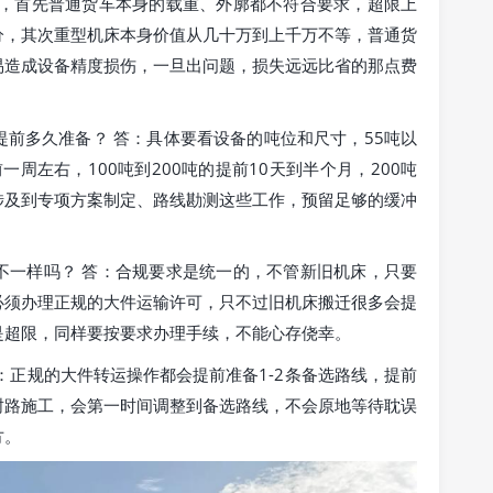
高，首先普通货车本身的载重、外廓都不符合要求，超限上
分，其次重型机床本身价值从几十万到上千万不等，普通货
易造成设备精度损伤，一旦出问题，损失远远比省的那点费
前多久准备？ 答：具体要看设备的吨位和尺寸，55吨以
前一周左右，100吨到200吨的提前10天到半个月，200吨
涉及到专项方案制定、路线勘测这些工作，预留足够的缓冲
。
不一样吗？ 答：合规要求是统一的，不管新旧机床，只要
必须办理正规的大件运输许可，只不过旧机床搬迁很多会提
是超限，同样要按要求办理手续，不能心存侥幸。
：正规的大件转运操作都会提前准备1-2条备选路线，提前
封路施工，会第一时间调整到备选路线，不会原地等待耽误
方。