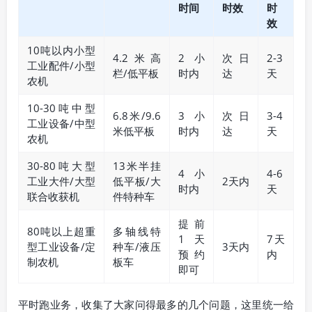
时间
时效
时
效
10吨以内小型
4.2米高
2小
次日
2-3
工业配件/小型
栏/低平板
时内
达
天
农机
10-30吨中型
6.8米/9.6
3小
次日
3-4
工业设备/中型
米低平板
时内
达
天
农机
30-80吨大型
13米半挂
4小
4-6
工业大件/大型
低平板/大
2天内
时内
天
联合收获机
件特种车
提前
80吨以上超重
多轴线特
1天
7天
型工业设备/定
种车/液压
3天内
预约
内
制农机
板车
即可
平时跑业务，收集了大家问得最多的几个问题，这里统一给