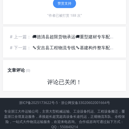
赞赏支持
"作者已被打赏 188 次"
# 上一篇：
🚚德清县超限货物承运🚚重型建材专车配送-准时落地
# 下一篇：
🔧安吉县工程物流专线🔧基建构件整车配送-全境覆盖
文章评论
(0)
评论已关闭！
浙ICP备2025173622号-5
·
浙公网安备33020602001664号
专业浙江大件运输公司，主营大型机械运输、工业设备托运、工程设备搬迁，覆
盖浙江全境直达服务，承接超长超宽超高设备长途托运，正规物流车队、全程保
险，一站式大件物流运输服务，欢迎来电咨询。 合作或咨询可通过如下方式：
QQ：550849214