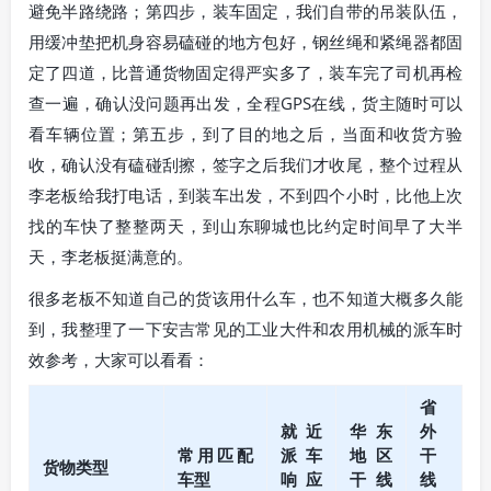
避免半路绕路；第四步，装车固定，我们自带的吊装队伍，
用缓冲垫把机身容易磕碰的地方包好，钢丝绳和紧绳器都固
定了四道，比普通货物固定得严实多了，装车完了司机再检
查一遍，确认没问题再出发，全程GPS在线，货主随时可以
看车辆位置；第五步，到了目的地之后，当面和收货方验
收，确认没有磕碰刮擦，签字之后我们才收尾，整个过程从
李老板给我打电话，到装车出发，不到四个小时，比他上次
找的车快了整整两天，到山东聊城也比约定时间早了大半
天，李老板挺满意的。
很多老板不知道自己的货该用什么车，也不知道大概多久能
到，我整理了一下安吉常见的工业大件和农用机械的派车时
效参考，大家可以看看：
省
就近
华东
外
常用匹配
派车
地区
干
货物类型
车型
响应
干线
线