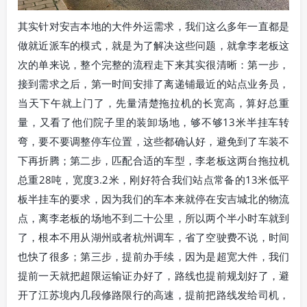
其实针对安吉本地的大件外运需求，我们这么多年一直都是
做就近派车的模式，就是为了解决这些问题，就拿李老板这
次的单来说，整个完整的流程走下来其实很清晰：第一步，
接到需求之后，第一时间安排了离递铺最近的站点业务员，
当天下午就上门了，先量清楚拖拉机的长宽高，算好总重
量，又看了他们院子里的装卸场地，够不够13米半挂车转
弯，要不要调整停车位置，这些都确认好，避免到了车装不
下再折腾；第二步，匹配合适的车型，李老板这两台拖拉机
总重28吨，宽度3.2米，刚好符合我们站点常备的13米低平
板半挂车的要求，因为我们的车本来就停在安吉城北的物流
点，离李老板的场地不到二十公里，所以两个半小时车就到
了，根本不用从湖州或者杭州调车，省了空驶费不说，时间
也快了很多；第三步，提前办手续，因为是超宽大件，我们
提前一天就把超限运输证办好了，路线也提前规划好了，避
开了江苏境内几段修路限行的高速，提前把路线发给司机，