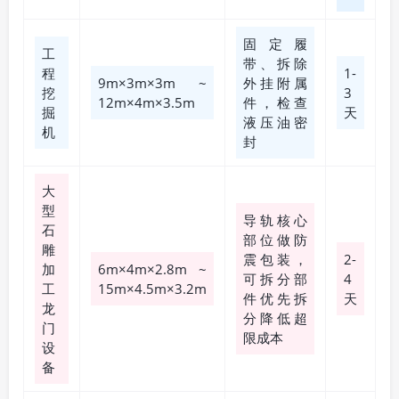
固定履
工
带、拆除
程
1-
9m×3m×3m ~
外挂附属
挖
3
12m×4m×3.5m
件，检查
掘
天
液压油密
机
封
大
型
导轨核心
石
部位做防
雕
震包装，
2-
加
6m×4m×2.8m ~
可拆分部
4
工
15m×4.5m×3.2m
件优先拆
天
龙
分降低超
门
限成本
设
备