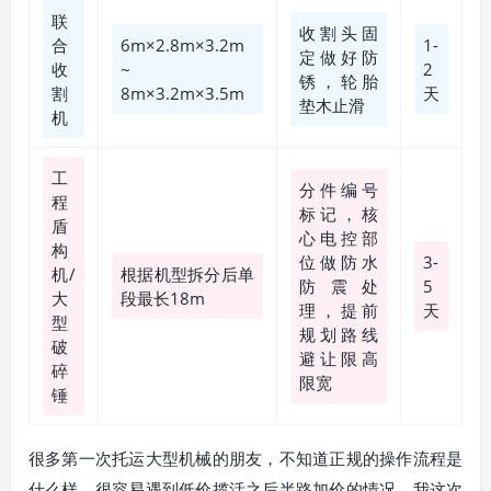
联
收割头固
合
6m×2.8m×3.2m
1-
定做好防
收
~
2
锈，轮胎
割
8m×3.2m×3.5m
天
垫木止滑
机
工
分件编号
程
标记，核
盾
心电控部
构
位做防水
3-
机/
根据机型拆分后单
防震处
5
大
段最长18m
理，提前
天
型
规划路线
破
避让限高
碎
限宽
锤
很多第一次托运大型机械的朋友，不知道正规的操作流程是
什么样，很容易遇到低价揽活之后半路加价的情况，我这次