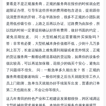
要看是不是正规服务商，正规的服务商在报价的时候就会把
超限证办理、引导车这些所有的费用都包含进去，提前跟你
说清楚所有的开销，不会半路加价，很多不正规的小团队就
是用低价吸引你，上路之后再以办证、过路费为由加价，所
以找的时候一定要提前确认好所有费用，做好书面的约定，
避免后期扯皮。 问：大型机械托运需要额外买保险吗？
答：非常有必要，大型机械本身价值都不低，少则十几万多
则上百万，长途运输路上难免遇到颠簸或者意外情况，正规
的货运服务商一般都会赠送基础的货运险，如果你的设备价
值比较高，可以再追加保额，花很少的钱买个安心，避免出
了问题得不偿失。 问：一般急单多久能出发？ 答：正规的
服务商都是极速响应，一般你对接之后当天就能安排工作人
员上门勘测，急单当天就能办好手续装车出发，普通的订单
第二天也能出发，不会让你等很久。
这几年青田的特色产业和工程建设发展都很快，跨区域调运
大型机械的需求越来越多，本地的货运服务也越来越规范，