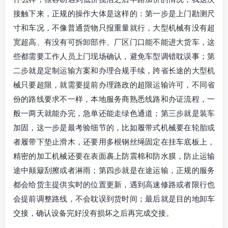
接触下来，正规的操作大体是这样的：第一步是上门勘测尺
寸和车况，不像普通货物只报重量就行，大型机械有没有超
宽超高、有没有可拆卸部件、厂区门口能不能进大货车，这
些都需要工作人员上门现场确认，避免车型调错耽误事；第
二步就是定制运输方案和办理合规手续，跨省长途的大型机
械只要超限，就需要提前办理路政的超限运输许可，不同省
份的路线要求不一样，本地服务商熟悉线路和办证流程，一
般一两天就能办完，急单还能走绿色通道；第三步就是装车
加固，这一步是最考验细节的，比如履带式机械要在轮胎或
者履带下垫止滑木，还要用多根钢丝绳固定在挂车底板上，
精密的加工机械还要在表面裹上防震棉和防水膜，防止运输
途中颠簸刮擦或者淋雨；第四步就是在途运输，正规的服务
都会给货主提供实时的位置更新，遇到高速修路或者限行也
会提前调整路线，不会耽误到货时间；最后就是目的地卸车
交接，确认设备完好没有损坏之后再完成交接。