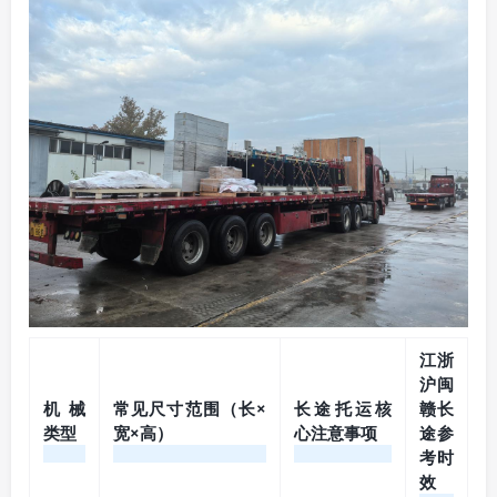
江浙
沪闽
机械
常见尺寸范围（长×
长途托运核
赣长
类型
宽×高）
心注意事项
途参
考时
效