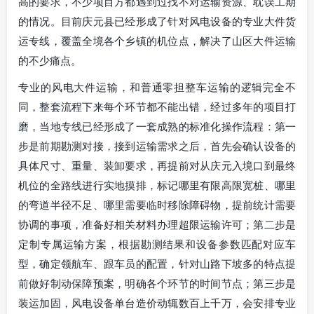
高的要求，不少项目方都遇到过找不对运输资源、耽误工期
的情况。目前庆元县已经形成了针对风电设备的专业大件货
运专线，覆盖全境各个乡镇的机位点，解决了山区大件运输
的不少痛点。
专业的风电大件运输，和普通零担整车运输的逻辑完全不
同，整套流程下来每个环节都不能出错，经过多年的项目打
磨，当地专线已经形成了一套成熟的标准化操作流程：第一
步是前期勘测对接，接到运输需求之后，首先会确认设备的
具体尺寸、重量、装卸要求，再提前对从庆元入境口到最终
机位的全路线进行实地摸排，标记哪里有限高限宽桩、哪里
的弯道半径不足、哪里需要临时移除障碍物，提前统计需要
协调的事项，准备好相关材料办理超限运输许可；第二步是
定制专属运输方案，根据勘测结果和设备参数匹配对应车
型，确定领航车、跟车员的配置，针对山路下坡多的特点提
前做好制动保障预案，明确各个环节的时间节点；第三步是
装运加固，风电设备单台造价动辄数百上千万，会安排专业