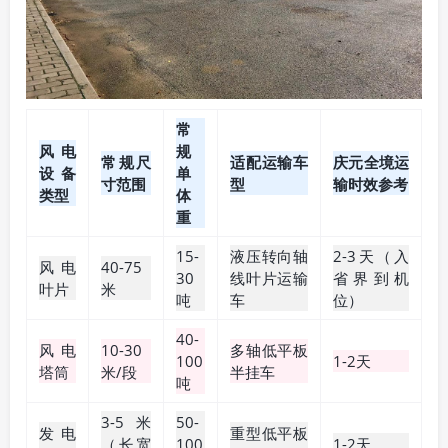
常
风电
规
常规尺
适配运输车
庆元全境运
设备
单
寸范围
型
输时效参考
类型
体
重
15-
液压转向轴
2-3天（入
风电
40-75
30
线叶片运输
省界到机
叶片
米
吨
车
位）
40-
风电
10-30
多轴低平板
100
1-2天
塔筒
米/段
半挂车
吨
3-5米
50-
发电
重型低平板
（长宽
100
1-2天