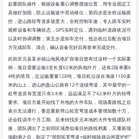
起重团队操作，根据设备重心调整摆放位置，用专业固定工
具做好加固，防止运输途中晃动移位；第四步是全程运输跟
控，进山路段弯道多坡度大，全程控制车速，专人跟车实时
观察设备和车辆状态，GPS实时定位，遇到临时道路状况可
以及时协调调整；第五步是卸车交付，抵达机位后配合项目
方完成卸车、清点，确认设备完好后再签单完成交付。
此前庆元县某乡镇山地风电扩容项目曾有过这样一个实际案
例：项目需要运输3支长度62米的风电叶片，还有2段单重6
4吨的塔筒，总运输重量128吨，项目机位设在海拔1100多
米的山上，进山的盘山公路有12个连续弯道，其中最窄的一
处弯道原有宽度只有3.8米，远远满足不了62米叶片的转弯
要求。项目方最开始找了外地的大件车队，现场看路线之后
表示无法通行，要是重新劈山拓宽弯道成本要增加数十万，
还会耽误半个月工期。后来转找庆元本地的大件专线团队对
接，团队调出了之前同区域类似项目的路线档案，又重新现
场勘测之后，制定了“局部拓宽弯道+临时移除路边闲置护栏”