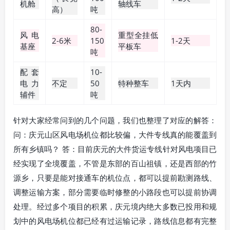
机舱
轴线车
高）
吨
80-
风电
重型全挂低
2-6米
150
1-2天
基座
平板车
吨
配套
10-
电力
不定
50
特种整车
1天内
辅件
吨
针对大家经常问到的几个问题，我们也整理了对应的解答：
问：庆元山区风电场机位都比较偏，大件专线真的能覆盖到
所有乡镇吗？ 答：目前庆元的大件货运专线针对风电项目已
经实现了全境覆盖，不管是东部的百山祖镇，还是西部的竹
源乡，只要是能对接通车的机位点，都可以提前勘测路线、
调整运输方案，部分需要临时修整的小路段也可以提前协调
处理。经过多个项目的积累，庆元境内绝大多数已投用和规
划中的风电场机位都已经有过运输记录，路线信息都有完整