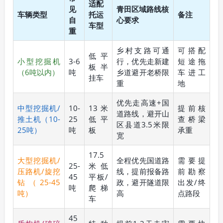
适配
见
青田区域路线核
车辆类型
托运
备注
自
心要求
车型
重
乡村支路可通
可搭配
低平
小型挖掘机
3-6
行，优先走新建
短途拖
板半
（6吨以内）
吨
乡道避开老桥限
车进工
挂车
重
地
优先走高速+国
中型挖掘机/
10-
13米
提前核
道路线，避开山
推土机（10-
25
低平
查桥梁
区县道3.5米限
25吨）
吨
板
承重
宽
17.5
大型挖掘机/
全程优先国道路
需要提
25-
米低
压路机/旋挖
线，提前报备路
前勘察
45
平板/
钻（25-45
政，避开隧道限
出发/终
吨
爬梯
吨）
高
点路段
车
45