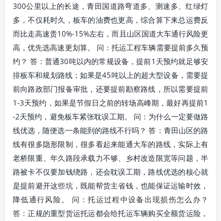
300公里以上的长途，青田国道路弯道多、测速多、红绿灯
多，不仅耗时久，板车的油费也更高，综合算下来总运费反
而比走高速贵10%-15%左右，而且山区国道大车通行风险更
高，优先选高速更划算。 问：托运工程车辆需要提前多久预
约？ 答：普通30吨以内的常规设备，提前1天预约就足够安
排板车和规划路线；如果是45吨以上的超大型设备，需要提
前向路政部门报备审批，还要提前勘察路线，所以需要提前
1-3天预约，如果是节假日之前的转场高峰期，最好再提前1
-2天预约，避免板车紧张耽误工期。 问：为什么一定要做路
线优选，随便选一条能到的路线不行吗？ 答：青田山区的路
线有很多隐形限制，很多看起来能通大车的路线，实际上有
老桥限重、年久路段承载力不够、乡村改造限宽等问题，半
路被卡不仅要加钱绕路，还会耽误工期，路线优选的核心就
是提前避开这些坑，既能帮货主省钱，也能保证运输时效，
降低通行风险。 问：托运过程中设备出现损伤怎么办？
答：正规的重型货运托运都会给托运车辆购买全额货运险，