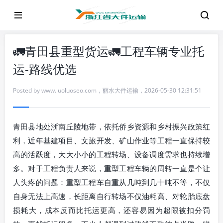
🚛青田县重型货运🚛工程车辆专业托
运-路线优选
Posted by
www.luoluoseo.com
，
丽水大件运输
，
2026-05-30 12:31:51
青田县地处浙南丘陵地带，依托侨乡资源和乡村振兴政策红
利，近年基建项目、文旅开发、矿山作业等工程一直保持较
高的活跃度，大大小小的工程转场、设备调度需求也持续增
多。对于工程负责人来说，重型工程车辆的周转一直是个让
人头疼的问题：重型工程车自重从几吨到几十吨不等，不仅
自身无法上高速，长距离自行转场不仅油耗高、对轮胎底盘
损耗大，成本反而比托运更高，还容易因为超限被扣分罚