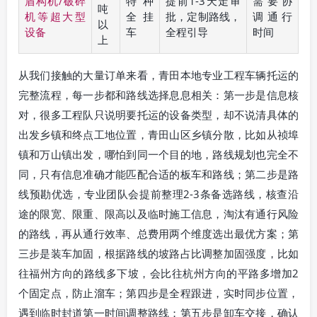
盾构机/破碎
特种
提前1-3天走审
需要协
吨
机等超大型
全挂
批，定制路线，
调通行
以
设备
车
全程引导
时间
上
从我们接触的大量订单来看，青田本地专业工程车辆托运的
完整流程，每一步都和路线选择息息相关：第一步是信息核
对，很多工程队只说明要托运的设备类型，却不说清具体的
出发乡镇和终点工地位置，青田山区乡镇分散，比如从祯埠
镇和万山镇出发，哪怕到同一个目的地，路线规划也完全不
同，只有信息准确才能匹配合适的板车和路线；第二步是路
线预勘优选，专业团队会提前整理2-3条备选路线，核查沿
途的限宽、限重、限高以及临时施工信息，淘汰有通行风险
的路线，再从通行效率、总费用两个维度选出最优方案；第
三步是装车加固，根据路线的坡路占比调整加固强度，比如
往福州方向的路线多下坡，会比往杭州方向的平路多增加2
个固定点，防止溜车；第四步是全程跟进，实时同步位置，
遇到临时封道第一时间调整路线；第五步是卸车交接，确认