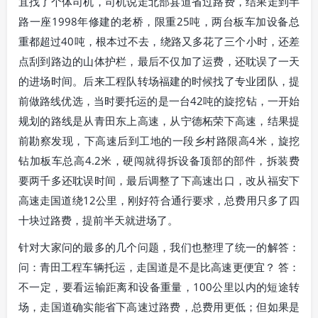
宜找了个体司机，司机说走北部县道省过路费，结果走到半
路一座1998年修建的老桥，限重25吨，两台板车加设备总
重都超过40吨，根本过不去，绕路又多花了三个小时，还差
点刮到路边的山体护栏，最后不仅加了运费，还耽误了一天
的进场时间。后来工程队转场福建的时候找了专业团队，提
前做路线优选，当时要托运的是一台42吨的旋挖钻，一开始
规划的路线是从青田东上高速，从宁德柘荣下高速，结果提
前勘察发现，下高速后到工地的一段乡村路限高4米，旋挖
钻加板车总高4.2米，硬闯就得拆设备顶部的部件，拆装费
要两千多还耽误时间，最后调整了下高速出口，改从福安下
高速走国道绕12公里，刚好符合通行要求，总费用只多了四
十块过路费，提前半天就进场了。
针对大家问的最多的几个问题，我们也整理了统一的解答：
问：青田工程车辆托运，走国道是不是比高速更便宜？ 答：
不一定，要看运输距离和设备重量，100公里以内的短途转
场，走国道确实能省下高速过路费，总费用更低；但如果是