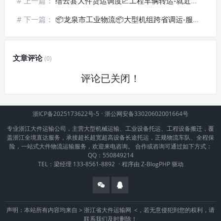
# 上一篇：
缙云县大件货运调度📈工程车辆转运-就近派车
# 下一篇：
📦龙泉市工业物流📦大型机组跨省调运-服务周全
文章评论
(0)
评论已关闭！
浙ICP备2025173622号-5
·
浙公网安备33020602001664号
专业浙江大件运输公司，主营大型机械运输、工业设备托运、工程设备搬迁，覆
盖浙江全境直达服务，承接超长超宽超高设备长途托运，正规物流车队、全程保
险，一站式大件物流运输服务，欢迎来电咨询。 合作或咨询可通过如下方式：
QQ：550849214
TEL：梁经理 133-8561-8892
·
程序由
Z-BlogPHP
驱动
声明：本站所有内容均来自 >
浙江省大件运输网
<，若无意侵犯到您的权利，请
联系我们及时删除！