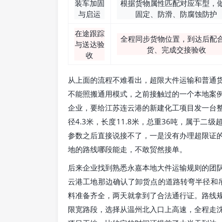
装车加固
根据货物属性匹配对应车型，
与启运
固定、防滑、防腐蚀防护
在途跟踪
全程同步货物位置，到达后配
与送达验
货、完成交接验收
收
从上面的流程不难看出，超限大件运输和普通
不能照搬通用模式，之前接触过的一个本地案
企业，要给江苏连云港的新建化工项目发一台
径4.3米，长度11.8米，总重36吨，属于
参数之后直接说接不了，一是没有办理超限证
地的路线哪段能走，不敢贸然接单。
后来企业找到熟悉永嘉本地大件运输规则的团
云港工地那边确认了卸货点的道路转弯半径和
料准备齐全，两天就拿到了合法通行证。路线
限宽路段，选择从温州北入口上高速，全程走