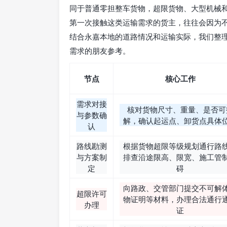
同于普通零担整车货物，超限货物、大型机械
第一次接触这类运输需求的货主，往往会因为
结合永嘉本地的道路情况和运输实际，我们整
需求的朋友参考。
节点
核心工作
需求对接
核对货物尺寸、重量、是否可
与参数确
解，确认起运点、卸货点具体
认
路线勘测
根据货物超限等级规划通行路
与方案制
排查沿途限高、限宽、施工管
定
碍
向路政、交管部门提交不可解
超限许可
物证明等材料，办理合法通行
办理
证