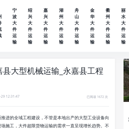
宁
绍
嘉
湖
舟
金
衢
丽
州
波
兴
兴
州
山
华
州
水
件
大
大
大
大
大
大
大
大
流
件
件
件
件
件
件
件
件
线
运
运
运
运
运
运
运
运
输
输
输
输
输
输
输
输
嘉县大型机械运输_永嘉县工程
-29 12:31:47
已阅读 1672 次
断推进的全域工程建设，不管是本地出产的大型工业设备向
进场施工，大件超限货物运输的需求一直呈现增长趋势。不