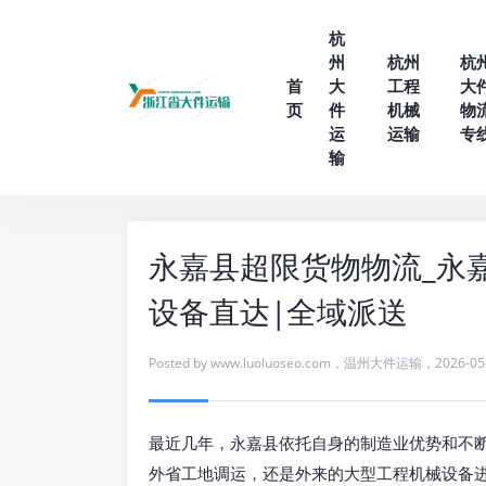
杭
州
杭州
杭
首
大
工程
大
页
件
机械
物
运
运输
专
输
永嘉县超限货物物流_永
设备直达|全域派送
Posted by
www.luoluoseo.com
，
温州大件运输
，
2026-05
最近几年，永嘉县依托自身的制造业优势和不
外省工地调运，还是外来的大型工程机械设备