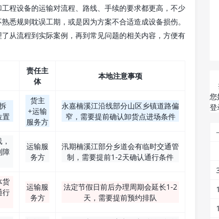
和工程设备的运输对流程、路线、手续的要求都更高，不少
不熟悉规则耽误工期，或是因为方案不合适造成设备损伤。
理了从流程到实际案例，再到常见问题的相关内容，方便有
责任主
本地注意事项
体
您
货主
拆
永嘉楠溪江沿线部分山区乡镇道路偏
登
+运输
位置
窄，需要提前确认卸货点进场条件
服务方
线，
运输服
汛期楠溪江部分乡道会有临时交通管
制障
务方
制，需要提前1-2天确认通行条件
体货
运输服
法定节假日前后办理周期会延长1-2
通行
务方
天，需要提前预约排队