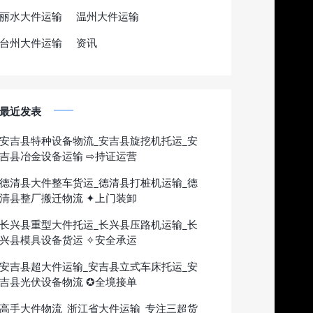
丽水大件运输
温州大件运输
台州大件运输
资讯
最近发表
安吉县特种设备物流_安吉县旋挖机托运_安
吉县冶金设备运输 ⇨持证运营
德清县大件整车货运_德清县打桩机运输_德
清县整厂搬迁物流 ✦上门装卸
长兴县重型大件托运_长兴县压路机运输_长
兴县模具设备货运 ✧安全承运
安吉县超大件运输_安吉县立式车床托运_安
吉县光伏设备物流 ✪全境接单
高手大件物流_浙江省大件运输_专注三超货