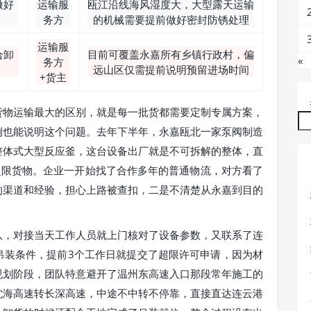
做好
运输服
瓯江沿线海风湿度大，大型露天运输
务方
的机械需要提前做好密封防锈处理
运输服
合卸
目前可覆盖永嘉所有乡镇行政村，偏
«
务方
远山区仅需提前说明预留进场时间
+货主
货物运输最大的区别，就是每一批货都需要定制专属方案，
例也能说明这个问题。去年下半年，永嘉瓯北一家泵阀制造
整体式大型反应釜，这台设备出厂就是不可拆解的整体，直
二级超限货物。企业一开始找了合作多年的普通物流，对方看了
的渠道和经验，担心上路被查扣，二是不清楚从永嘉到目的
队，对接当天工作人员就上门核对了设备参数，又联系了连
吊装条件，提前3个工作日就提交了超限许可申请，因为材
规划阶段，团队特意避开了温州东高速入口那段常年施工的
沈海高速转长深高速，中途不中转不停靠，直接直达连云港