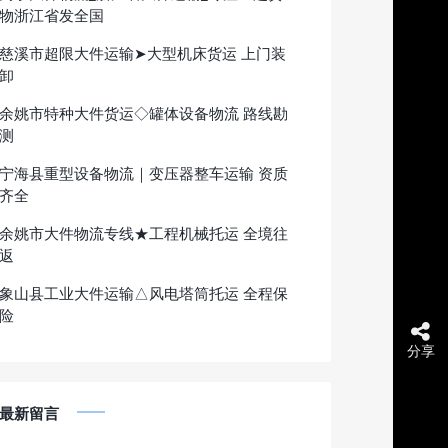
物浙江省发全国
慈溪市超限大件运输➤大型机床货运 上门装
卸
余姚市特种大件货运◇罐体设备物流 路线勘
测
宁海县重型设备物流｜变压器整车运输 资质
齐全
余姚市大件物流专线★工程机械托运 全境往
返
象山县工业大件运输△风电塔筒托运 全程保
险
分享
最新留言