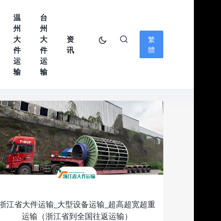
温
台
州
州
大
大
资
繁
件
件
讯
體
运
运
输
输
浙江省大件运输_大型设备运输_超高超宽超重
运输（浙江省到全国往返运输）