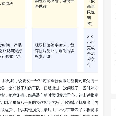
辆检查与补给，避免半
（依
大雾路段
路抛锚
高速
限速
调
整）
2-8
小时
货时间、吊装
现场核验签字确认，留
完成
物外观与完好
存照片凭证，避免后续
全流
留存验收记录
权责纠纷
程交
付
厂找到我，说要发一台32吨的全新伺服注塑机到东莞的一
设备，之前找了别的车队，已经出过一次问题了。当时对方
拉货，能省则省，结果装车的时候没校准重心，路上过收费
仅刮坏了价值八千多的操作控制面板，还蹭掉了机身出厂的
百块运费，不认其他损失，最后工厂不仅重新发了面板安排