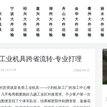
宁
绍
嘉
湖
舟
金
衢
丽
州
波
兴
兴
州
山
华
州
水
件
大
大
大
大
大
大
大
大
流
件
件
件
件
件
件
件
件
线
运
运
运
运
运
运
运
运
输
输
输
输
输
输
输
输
工业机具跨省流转-专业打理
-26 12:31:58
已阅读 856 次
的货类就是各类工业机具——小到机加工厂的加工中心整
，几乎每周都要跑好几趟工业区对接需求。不少客户第一次
的图便宜找了个体车队拉，结果精密部件剐蹭变形，返修花