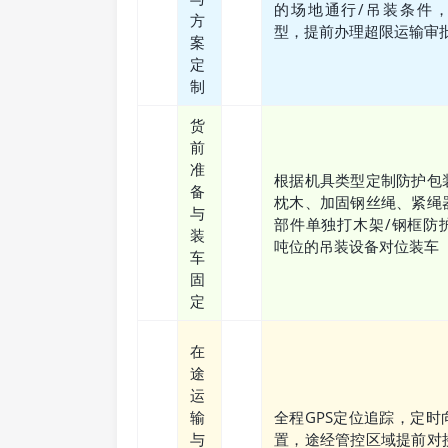
的场地通行/吊装条件
方
型，提前办理超限运输审
案
定
制
货
前
准
根据机具类型定制防护包
备
枕木、加固钢丝绳、紧绳
与
部件单独打木架/钢框防
装
吨位的吊装设备对位装车
车
固
定
在
途
运
输
全程GPS定位追踪，定时
与
置，途经管控区域提前对