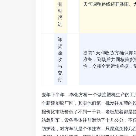
实
天气调整路线避开暴雨、
时
跟
进
卸
货
验
提前1天和收货方确认卸
收
准备，到场后共同核验货
与
性，交接全套运输单据，
交
付
去年下半年，奉化方桥一个做注塑机生产的工
个新建塑胶厂区，其实他们第一批发往东莞的
报价比市场价低了不到一千块，老板想着都是
站急刹车，设备整体往前滑动了十几公分，不
防护漆，对方车队是个体挂靠，只愿意免掉几