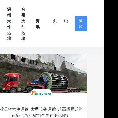
温
台
州
州
大
大
资
繁
件
件
讯
體
运
运
输
输
浙江省大件运输_大型设备运输_超高超宽超重
运输（浙江省到全国往返运输）