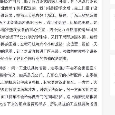
周的投产时间，赔了两万多块的误工补偿，算下来反而多花
专业做整车机具配送的。我们接到需求之后，先上门量了设
于轻微超限，提前三天就办好了浙江、福建、广东三省的超限
板面比普通高栏低30公分，通行性更好，运输也更稳。装
木精准垫在设备的重心位置，四个受力点都用双钢丝绳加
板单独缠了5公分厚的珍珠棉，又打了局部加固木架，路线
修路的国道，全程司机每六个小时反馈一次位置，提前一天
地的承重，到了之后直接进厂区吊装，验收的时候整个设备
还给介绍了好几个同行业的跨省配送需求。
解答： 问：工业机具跨省发，走零担拼车会不会更便宜？
看货物情况，如果是几公斤、几百公斤的小型配件，走零担
以上的机具部件或者整机，其实更建议走整车。一方面，大
很多时候要凑满车才发，时效没法保证，另一方面零担需要
，而且拼车不会给你做专门的加固防护，路上颠簸晃动很容
比省下来的那点运费高得多，所以常规的工业机具跨省流