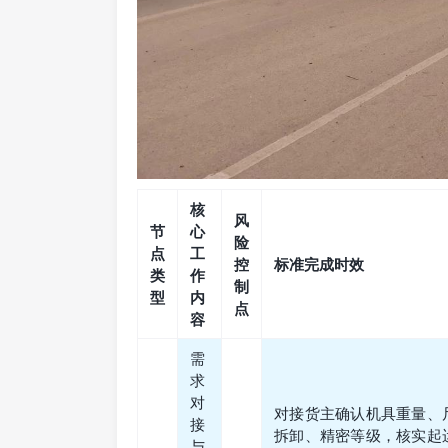
核
风
节
心
险
点
工
控
标准完成时效
类
作
制
型
内
点
容
需
求
对
对接货主确认机具重量、
接
拆卸、精密等级，核实起
与