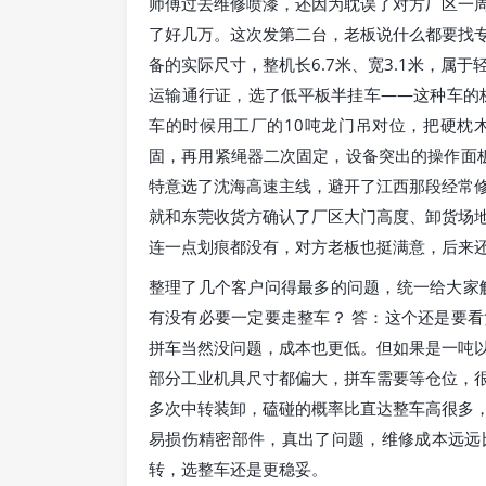
师傅过去维修喷漆，还因为耽误了对方厂区一
了好几万。这次发第二台，老板说什么都要找
备的实际尺寸，整机长6.7米、宽3.1米，属
运输通行证，选了低平板半挂车——这种车的
车的时候用工厂的10吨龙门吊对位，把硬枕
固，再用紧绳器二次固定，设备突出的操作面
特意选了沈海高速主线，避开了江西那段经常
就和东莞收货方确认了厂区大门高度、卸货场
连一点划痕都没有，对方老板也挺满意，后来
整理了几个客户问得最多的问题，统一给大家
有没有必要一定要走整车？ 答：这个还是要
拼车当然没问题，成本也更低。但如果是一吨
部分工业机具尺寸都偏大，拼车需要等仓位，
多次中转装卸，磕碰的概率比直达整车高很多
易损伤精密部件，真出了问题，维修成本远远
转，选整车还是更稳妥。