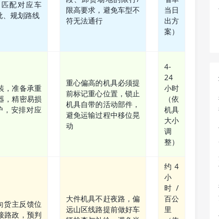
，匹配对应车
限高要求，避免车型不
当日
批、规划路线
符无法通行
出方
案）
4-
24
重心偏高的机具必须提
装，准备承重
小时
前标记重心位置，锁止
器，精密易损
（依
机具自带的活动部件，
护，安排对应
机具
避免运输过程中移位晃
大小
动
调
整）
约4
小
时/
大件机具不赶夜路，偏
百公
向货主反馈位
远山区线路提前做好车
里
接路政，预判