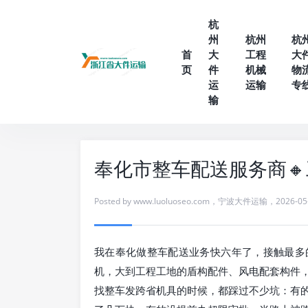
杭
州
杭州
杭
首
大
工程
大
页
件
机械
物
运
运输
专
输
奉化市整车配送服务商
Posted by
www.luoluoseo.com
，
宁波大件运输
，
2026-05
我在奉化做整车配送业务快六年了，接触最多
机，大到工程工地的盾构配件、风电配套构件
找整车发跨省机具的时候，都踩过不少坑：有