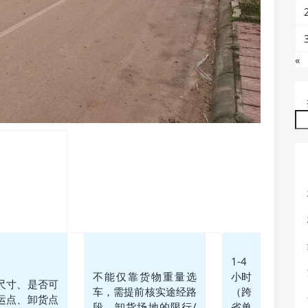
«
1-4
不能仅靠货物重量选
小时
尺寸、是否可
车，需提前核实途经路
（跨
运点、卸货点
段、卸货场地的限行/
省单