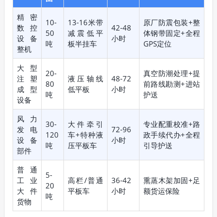
精密
10-
13-16米带
原厂防震包装+整
数控
42-48
50
减震低平
体钢带固定+全程
设备
小时
吨
板半挂车
GPS定位
整机
大型
20-
真空防潮处理+提
注塑
液压轴线
48-72
80
前路线勘测+进站
成型
低平板
小时
吨
护送
设备
风力
30-
大件牵引
专业配重校准+路
发电
72-96
120
车+特种液
政手续代办+全程
设备
小时
吨
压平板车
引导护送
部件
普通
5-
工业
高栏/普通
36-42
熏蒸木架加固+足
20
大件
平板车
小时
额货运保险
吨
货物