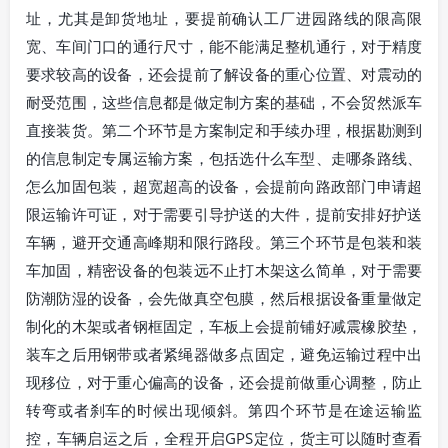
址，尤其是卸货地址，要提前确认工厂进园路线的限高限
宽、车间门口的通行尺寸，能不能满足整机通行，对于精度
要求较高的设备，还会提前了解设备的重心位置、对震动的
耐受范围，这些信息都是做定制方案的基础，不会贸然派车
直接装货。第二个环节是方案制定和手续办理，根据勘测到
的信息制定专属运输方案，包括选什么车型、走哪条路线、
怎么加固包装，超宽超高的设备，会提前向路政部门申请超
限运输许可证，对于需要引导护送的大件，提前安排好护送
车辆，避开交通高峰期和限行路段。第三个环节是包装和装
车加固，精密设备的包装远不止打木架这么简单，对于需要
防潮防湿的设备，会先做真空包膜，然后根据设备重量做定
制化的木架或者钢框固定，车板上会提前铺好减震橡胶垫，
装车之后用钢带或者紧绳器做多点固定，避免运输过程中出
现移位，对于重心偏高的设备，还会提前做重心调整，防止
转弯或者刹车的时候出现倾斜。第四个环节是在途运输监
控，车辆启运之后，全程开启GPS定位，货主可以随时查看