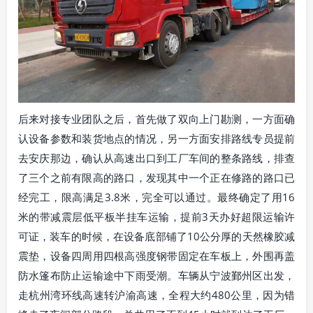
后来对接专业团队之后，首先做了双向上门勘测，一方面确
认设备参数和装货地点的情况，另一方面安排路线专员提前
去安庆那边，确认从高速出口到工厂车间的整条路线，排查
了三个之前有限高的路口，发现其中一个正在修路的路口已
经完工，限高满足3.8米，完全可以通过。最终确定了用16
米的带减震层低平板半挂车运输，提前3天办好超限运输许
可证，装车的时候，在设备底部铺了10公分厚的天然橡胶减
震垫，设备四周用四根高强度钢带固定在车板上，外围再盖
防水篷布防止运输途中下雨受潮。车辆从宁波鄞州区出发，
走杭州湾环线高速转沪渝高速，全程大约480公里，因为错