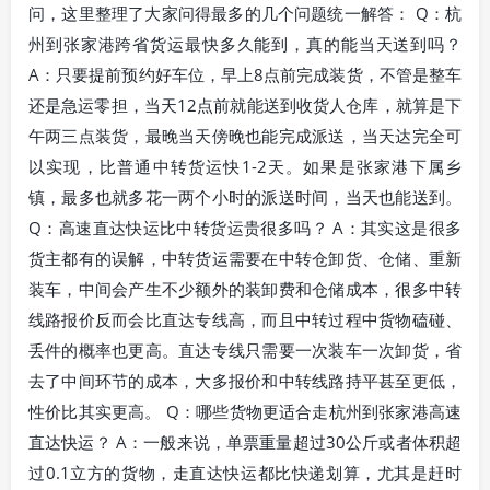
问，这里整理了大家问得最多的几个问题统一解答： Q：杭
州到张家港跨省货运最快多久能到，真的能当天送到吗？
A：只要提前预约好车位，早上8点前完成装货，不管是整车
还是急运零担，当天12点前就能送到收货人仓库，就算是下
午两三点装货，最晚当天傍晚也能完成派送，当天达完全可
以实现，比普通中转货运快1-2天。如果是张家港下属乡
镇，最多也就多花一两个小时的派送时间，当天也能送到。
Q：高速直达快运比中转货运贵很多吗？ A：其实这是很多
货主都有的误解，中转货运需要在中转仓卸货、仓储、重新
装车，中间会产生不少额外的装卸费和仓储成本，很多中转
线路报价反而会比直达专线高，而且中转过程中货物磕碰、
丢件的概率也更高。直达专线只需要一次装车一次卸货，省
去了中间环节的成本，大多报价和中转线路持平甚至更低，
性价比其实更高。 Q：哪些货物更适合走杭州到张家港高速
直达快运？ A：一般来说，单票重量超过30公斤或者体积超
过0.1立方的货物，走直达快运都比快递划算，尤其是赶时