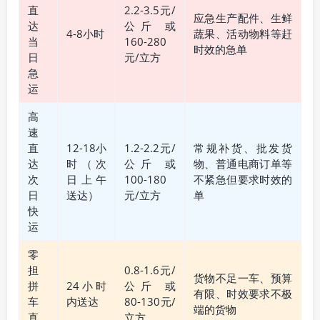
直
2.2-3.5元/
应急生产配件、生鲜
达
公斤 或
4-8小时
蔬果、活动物料等赶
当
160-280
时效的急单
日
元/立方
急
运
高
速
直
12-18小
1.2-2.2元/
常规补货、批发货
达
时（次
公斤 或
物、普通电商订单等
次
日上午
100-180
不紧急但要求时效的
日
送达）
元/立方
单
快
运
零
担
0.8-1.6元/
货物不足一车、预算
拼
24小时
公斤 或
有限、时效要求不极
车
内送达
80-130元/
端的货物
直
立方