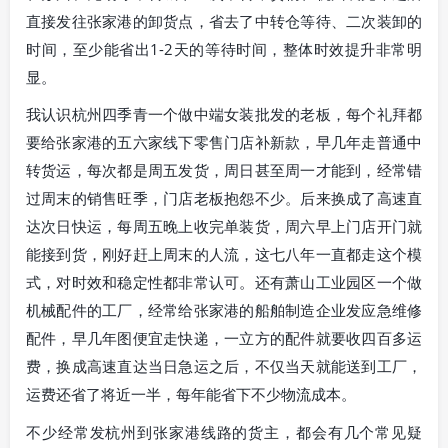
直接发往张家港的卸货点，省去了中转仓等待、二次装卸的
时间，至少能省出1-2天的等待时间，整体时效提升非常明
显。
我认识杭州四季青一个做中端女装批发的老板，每个礼拜都
要给张家港的五六家线下零售门店补新款，早几年走普通中
转货运，每次都是周五发货，周日甚至周一才能到，经常错
过周末的销售旺季，门店老板抱怨不少。后来换成了高速直
达次日快运，每周五晚上收完单装货，周六早上门店开门就
能接到货，刚好赶上周末的人流，这七八年一直都走这个模
式，对时效和稳定性都非常认可。还有萧山工业园区一个做
机械配件的工厂，经常给张家港的船舶制造企业发应急维修
配件，早几年图便宜走快递，一立方的配件就要收四百多运
费，换成高速直达当日急运之后，不仅当天就能送到工厂，
运费还省了将近一半，每年能省下不少物流成本。
不少经常发杭州到张家港线路的货主，都会有几个常见疑