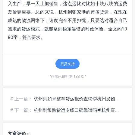
入生产，早一天上架销售，这点远比对比如十块八块的运费
差价更重要。总的来说，杭州到张家港的跨省货运，在现在
成熟的物流网络下，速度完全不用担忧，只要选对适合自己
需求的货运模式，就能拿到稳定靠谱的时效体验。全文约19
80字，符合要求。
赞赏支持
"作者已被打赏 188 次"
# 上一篇：
杭州到如皋整车货运报价查询💥杭州发如皋大件专线车辆调配
# 下一篇：
杭州到常熟货运专线口碑靠谱吗🌟杭州直达常熟长期合作优选
文章评论
(0)