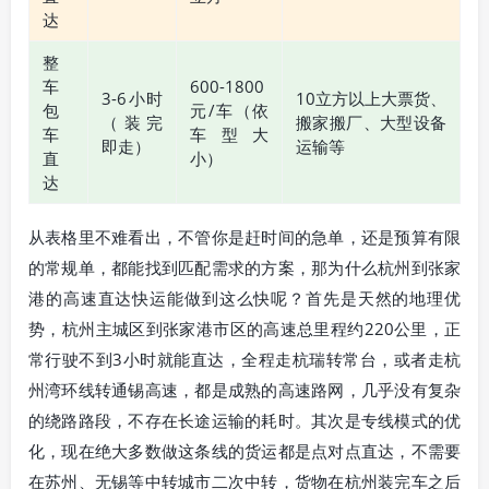
达
整
车
600-1800
3-6小时
10立方以上大票货、
包
元/车（依
（装完
搬家搬厂、大型设备
车
车型大
即走）
运输等
直
小）
达
从表格里不难看出，不管你是赶时间的急单，还是预算有限
的常规单，都能找到匹配需求的方案，那为什么杭州到张家
港的高速直达快运能做到这么快呢？首先是天然的地理优
势，杭州主城区到张家港市区的高速总里程约220公里，正
常行驶不到3小时就能直达，全程走杭瑞转常台，或者走杭
州湾环线转通锡高速，都是成熟的高速路网，几乎没有复杂
的绕路路段，不存在长途运输的耗时。其次是专线模式的优
化，现在绝大多数做这条线的货运都是点对点直达，不需要
在苏州、无锡等中转城市二次中转，货物在杭州装完车之后