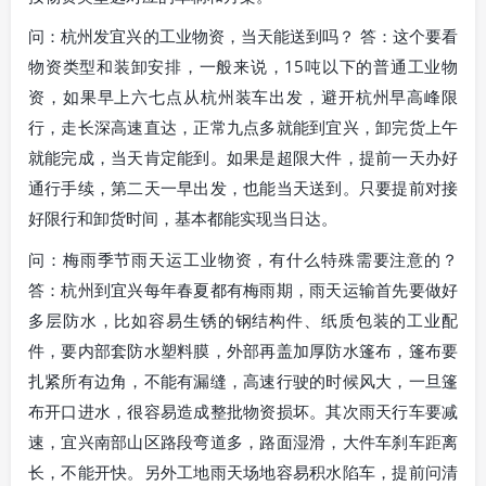
问：杭州发宜兴的工业物资，当天能送到吗？ 答：这个要看
物资类型和装卸安排，一般来说，15吨以下的普通工业物
资，如果早上六七点从杭州装车出发，避开杭州早高峰限
行，走长深高速直达，正常九点多就能到宜兴，卸完货上午
就能完成，当天肯定能到。如果是超限大件，提前一天办好
通行手续，第二天一早出发，也能当天送到。只要提前对接
好限行和卸货时间，基本都能实现当日达。
问：梅雨季节雨天运工业物资，有什么特殊需要注意的？
答：杭州到宜兴每年春夏都有梅雨期，雨天运输首先要做好
多层防水，比如容易生锈的钢结构件、纸质包装的工业配
件，要内部套防水塑料膜，外部再盖加厚防水篷布，篷布要
扎紧所有边角，不能有漏缝，高速行驶的时候风大，一旦篷
布开口进水，很容易造成整批物资损坏。其次雨天行车要减
速，宜兴南部山区路段弯道多，路面湿滑，大件车刹车距离
长，不能开快。另外工地雨天场地容易积水陷车，提前问清