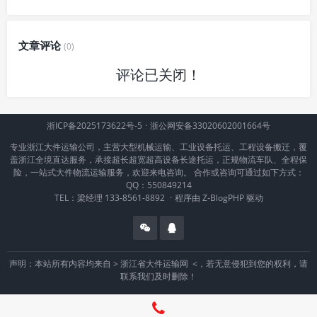
文章评论
(0)
评论已关闭！
浙ICP备2025173622号-5
·
浙公网安备33020602001664号
专业浙江大件运输公司，主营大型机械运输、工业设备托运、工程设备搬迁，覆
盖浙江全境直达服务，承接超长超宽超高设备长途托运，正规物流车队、全程保
险，一站式大件物流运输服务，欢迎来电咨询。 合作或咨询可通过如下方式：
QQ：550849214
TEL：梁经理 133-8561-8892
·
程序由
Z-BlogPHP
驱动
声明：本站所有内容均来自 >
浙江省大件运输网
<，若无意侵犯到您的权利，请
联系我们及时删除！