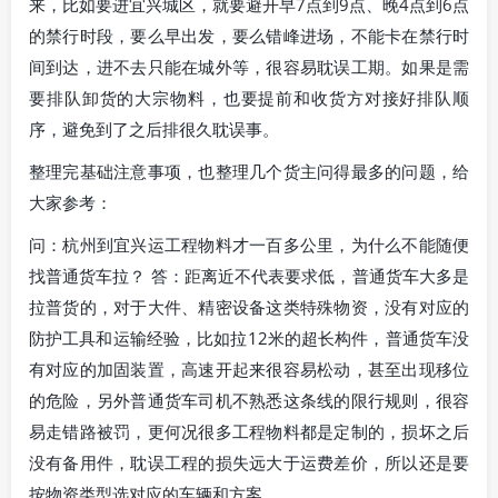
来，比如要进宜兴城区，就要避开早7点到9点、晚4点到6点
的禁行时段，要么早出发，要么错峰进场，不能卡在禁行时
间到达，进不去只能在城外等，很容易耽误工期。如果是需
要排队卸货的大宗物料，也要提前和收货方对接好排队顺
序，避免到了之后排很久耽误事。
整理完基础注意事项，也整理几个货主问得最多的问题，给
大家参考：
问：杭州到宜兴运工程物料才一百多公里，为什么不能随便
找普通货车拉？ 答：距离近不代表要求低，普通货车大多是
拉普货的，对于大件、精密设备这类特殊物资，没有对应的
防护工具和运输经验，比如拉12米的超长构件，普通货车没
有对应的加固装置，高速开起来很容易松动，甚至出现移位
的危险，另外普通货车司机不熟悉这条线的限行规则，很容
易走错路被罚，更何况很多工程物料都是定制的，损坏之后
没有备用件，耽误工程的损失远大于运费差价，所以还是要
按物资类型选对应的车辆和方案。