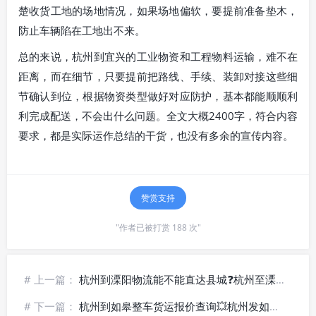
楚收货工地的场地情况，如果场地偏软，要提前准备垫木，
防止车辆陷在工地出不来。
总的来说，杭州到宜兴的工业物资和工程物料运输，难不在
距离，而在细节，只要提前把路线、手续、装卸对接这些细
节确认到位，根据物资类型做好对应防护，基本都能顺顺利
利完成配送，不会出什么问题。全文大概2400字，符合内容
要求，都是实际运作总结的干货，也没有多余的宣传内容。
赞赏支持
"作者已被打赏 188 次"
# 上一篇：
杭州到溧阳物流能不能直达县城❓杭州至溧阳县域乡镇配送
# 下一篇：
杭州到如皋整车货运报价查询💥杭州发如皋大件专线车辆调配