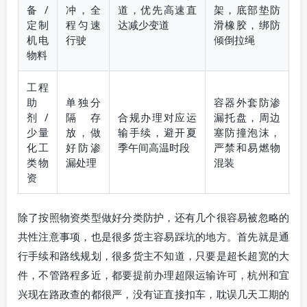
备/
冲，全
道，优先高速直
架，底部垫防
定制
程匀速
达减少变道
滑橡胶，绑防
机电
行驶
倾倒拉绳
物料
工程
助
单独分
容器外套防渗
剂/
隔存
合规办理对应运
漏托盘，周边
少量
放，做
输手续，避开夏
塞防撞泡沫，
化工
好防渗
季午间高温时段
严禁和易燃物
类物
漏处理
混装
资
除了按照物资类型做好分类防护，还有几个很容易被忽略的
共性注意事项，也是很多货主容易踩坑的地方。首先就是通
行手续和路线规划，很多货主不知道，只要是超长超宽的大
件，不管路程多近，都要提前办理超限运输许可，杭州和宜
兴现在路政查的都很严，没有证直接扣车，耽误几天工期的