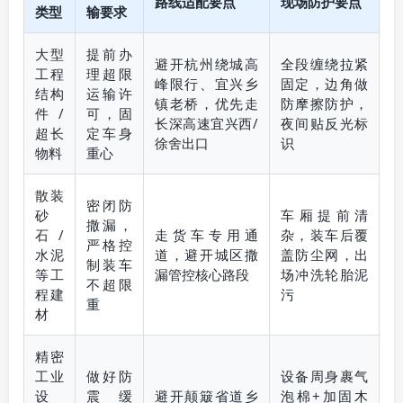
路线适配要点
现场防护要点
类型
输要求
大型
提前办
避开杭州绕城高
全段缠绕拉紧
工程
理超限
峰限行、宜兴乡
固定，边角做
结构
运输许
镇老桥，优先走
防摩擦防护，
件/
可，固
长深高速宜兴西/
夜间贴反光标
超长
定车身
徐舍出口
识
物料
重心
散装
密闭防
砂
车厢提前清
撒漏，
石/
走货车专用通
杂，装车后覆
严格控
水泥
道，避开城区撒
盖防尘网，出
制装车
等工
漏管控核心路段
场冲洗轮胎泥
不超限
程建
污
重
材
精密
工业
做好防
设备周身裹气
设
震缓
避开颠簸省道乡
泡棉+加固木