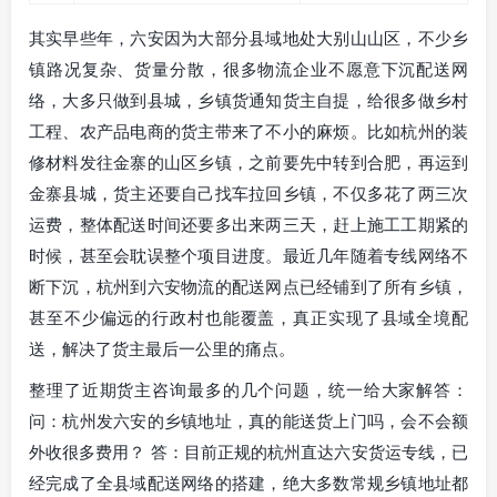
其实早些年，六安因为大部分县域地处大别山山区，不少乡
镇路况复杂、货量分散，很多物流企业不愿意下沉配送网
络，大多只做到县城，乡镇货通知货主自提，给很多做乡村
工程、农产品电商的货主带来了不小的麻烦。比如杭州的装
修材料发往金寨的山区乡镇，之前要先中转到合肥，再运到
金寨县城，货主还要自己找车拉回乡镇，不仅多花了两三次
运费，整体配送时间还要多出来两三天，赶上施工工期紧的
时候，甚至会耽误整个项目进度。最近几年随着专线网络不
断下沉，杭州到六安物流的配送网点已经铺到了所有乡镇，
甚至不少偏远的行政村也能覆盖，真正实现了县域全境配
送，解决了货主最后一公里的痛点。
整理了近期货主咨询最多的几个问题，统一给大家解答：
问：杭州发六安的乡镇地址，真的能送货上门吗，会不会额
外收很多费用？ 答：目前正规的杭州直达六安货运专线，已
经完成了全县域配送网络的搭建，绝大多数常规乡镇地址都