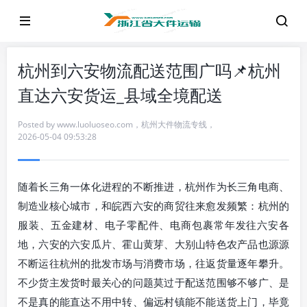
杭州到六安物流配送范围广吗📌杭州
直达六安货运_县域全境配送
Posted by
www.luoluoseo.com
，
杭州大件物流专线
，
2026-05-04 09:53:28
随着长三角一体化进程的不断推进，杭州作为长三角电商、
制造业核心城市，和皖西六安的商贸往来愈发频繁：杭州的
服装、五金建材、电子零配件、电商包裹常年发往六安各
地，六安的六安瓜片、霍山黄芽、大别山特色农产品也源源
不断运往杭州的批发市场与消费市场，往返货量逐年攀升。
不少货主发货时最关心的问题莫过于配送范围够不够广、是
不是真的能直达不用中转、偏远村镇能不能送货上门，毕竟