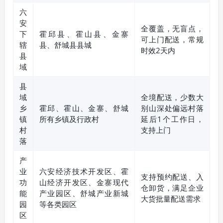
六
安
全覆盖，无盲点，
下
霍邱县、霍山县、金寨
可上门配送，常规
辖
县、舒城县县城
时效2天内
县
域
县
域
全境配送，少数大
乡
霍邱、霍山、金寨、舒城
别山深处偏远村落
镇
所有乡镇及行政村
延后1个工作日，
村
支持上门
落
产
业
六安经济技术开发区、霍
支持预约配送、入
功
山经济开发区、金寨现代
仓卸货，满足企业
能
产业园区、舒城产业新城
大货批量配送需求
园
等各类园区
区