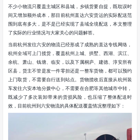
不少小物流只覆盖主城区和县城，乡镇货要自提，既耽误时
间又增加额外成本，那目前杭州直达六安货运的实际配送范
围到底有多大，是不是已经实现了县域全境配送，本文整理
了实际的行业情况与大家关心的问题解答。
当前杭州发往六安的物流已经形成了成熟的直达专线网络，
杭州全域可上门揽货，覆盖杭州上城、拱墅、西湖、滨江、
余杭、萧山、钱塘、临安，以及下属桐庐、建德、淳安所有
区县，货主不管是发一件零担还是一整车货物，都可以预约
上门取货，不需要自行送到站点。货物揽收后直接从杭州装
车发往六安本地分拨中心，不需要在合肥等其他城市中转，
既减少了多次装卸带来的货损风险，也压缩了整体配送时
效，目前杭州到六安物流的具体配送覆盖情况整理如下：