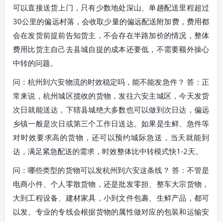
可以直接送货上门，只有少数地处深山、单趟配送里程超过
30公里的偏远村落，会收取少量的偏远配送附加费，费用都
会在发货前提前告知货主，不会存在半路加价的情况，整体
费用比货主自己去县城自提的成本还要低，不需要额外操心
中转的问题。
问：杭州到六安物流的时效稳定吗，能不能发急件？ 答：正
常来说，杭州城区揽收的货物，发往六安主城区，今天发货
次日就能送达，下辖县城绝大多数也可以做到次日达，偏远
乡镇一般是次日或第三个工作日送达。如果是生鲜、急件等
对时效要求高的货物，还可以预约城际急送，当天就能到
达，满足紧急配送的需求，时效整体比中转模式快1-2天。
问：哪些类型的货物可以发杭州到六安这条线？ 答：不管是
电商小件、个人零散货物，还是批发零担、整车大宗货物，
大到工程设备、建材家具，小到文件包裹、生鲜产品，都可
以发。专业的专线会根据货物的属性做对应的包装和运输安