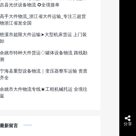
吉县光伏设备物流 ✪全境接单
高手大件物流_浙江省大件运输_专注三超货
物浙江省发全国
慈溪市超限大件运输➤大型机床货运 上门装
卸
余姚市特种大件货运◇罐体设备物流 路线勘
测
宁海县重型设备物流｜变压器整车运输 资质
齐全
余姚市大件物流专线★工程机械托运 全境往
返
分享
最新留言