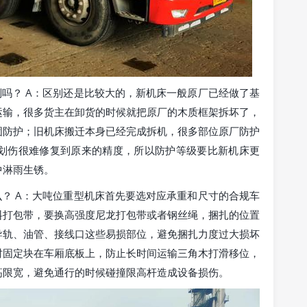
吗？ A：区别还是比较大的，新机床一般原厂已经做了基
运输，很多货主在卸货的时候就把原厂的木质框架拆坏了，
固防护；旧机床搬迁本身已经完成拆机，很多部位原厂防护
划伤很难修复到原来的精度，所以防护等级要比新机床更
中淋雨生锈。
？ A：大吨位重型机床首先要选对应承重和尺寸的合规车
料打包带，要换高强度尼龙打包带或者钢丝绳，捆扎的位置
导轨、油管、接线口这些易损部位，避免捆扎力度过大损坏
时固定块在车厢底板上，防止长时间运输三角木打滑移位，
高限宽，避免通行的时候碰撞限高杆造成设备损伤。