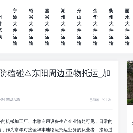
宁
绍
嘉
湖
舟
金
衢
丽
州
波
兴
兴
州
山
华
州
水
件
大
大
大
大
大
大
大
大
流
件
件
件
件
件
件
件
件
线
运
运
运
运
运
运
运
运
输
输
输
输
输
输
输
输
防磕碰⚠️东阳周边重物托运_加
-04 00:37:38
已阅读 1924 次
小的机械加工厂、木雕专用设备生产企业随处可见，日常的
输，作为常年对接金华本地物流托运业务的从业者，接触过