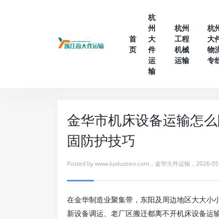
杭
州
杭州
杭
首
大
工程
大
页
件
机械
物
运
运输
专
输
金华市机床设备运输怎么
固防护技巧
Posted by
www.luoluoseo.com
，
金华大件运输
，
2026-05
在金华制造业聚集带，东阳及周边地区大大小
新设备调运、老厂区搬迁都离不开机床设备运