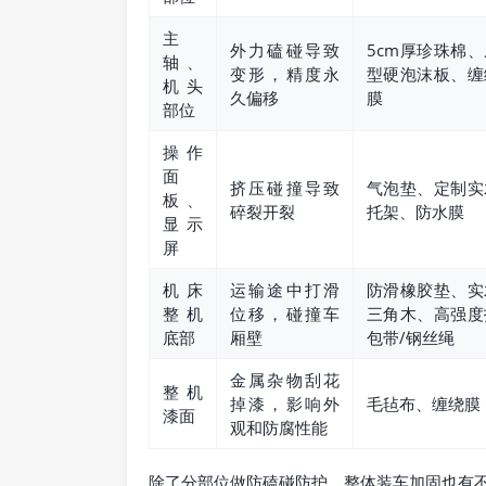
主
外力磕碰导致
5cm厚珍珠棉、
轴、
变形，精度永
型硬泡沫板、缠
机头
久偏移
膜
部位
操作
面
挤压碰撞导致
气泡垫、定制实
板、
碎裂开裂
托架、防水膜
显示
屏
机床
运输途中打滑
防滑橡胶垫、实
整机
位移，碰撞车
三角木、高强度
底部
厢壁
包带/钢丝绳
金属杂物刮花
整机
掉漆，影响外
毛毡布、缠绕膜
漆面
观和防腐性能
除了分部位做防磕碰防护，整体装车加固也有