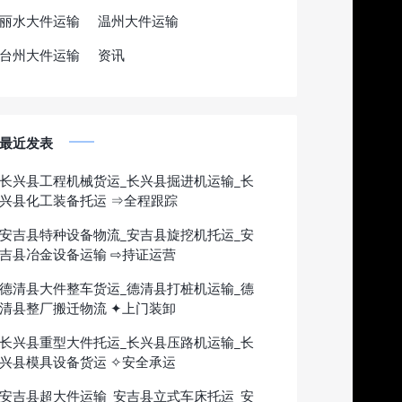
丽水大件运输
温州大件运输
台州大件运输
资讯
最近发表
长兴县工程机械货运_长兴县掘进机运输_长
兴县化工装备托运 ⇒全程跟踪
安吉县特种设备物流_安吉县旋挖机托运_安
吉县冶金设备运输 ⇨持证运营
德清县大件整车货运_德清县打桩机运输_德
清县整厂搬迁物流 ✦上门装卸
长兴县重型大件托运_长兴县压路机运输_长
兴县模具设备货运 ✧安全承运
安吉县超大件运输_安吉县立式车床托运_安