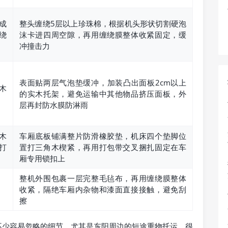
成
整头缠绕5层以上珍珠棉，根据机头形状切割硬泡
绕
沫卡进四周空隙，再用缠绕膜整体收紧固定，缓
冲撞击力
表面贴两层气泡垫缓冲，加装凸出面板2cm以上
木
的实木托架，避免运输中其他物品挤压面板，外
层再封防水膜防淋雨
木
车厢底板铺满整片防滑橡胶垫，机床四个垫脚位
打
置打三角木楔紧，再用打包带交叉捆扎固定在车
厢专用锁扣上
整机外围包裹一层完整毛毡布，再用缠绕膜整体
收紧，隔绝车厢内杂物和漆面直接接触，避免刮
擦
不少容易忽略的细节，尤其是东阳周边的短途重物托运，很