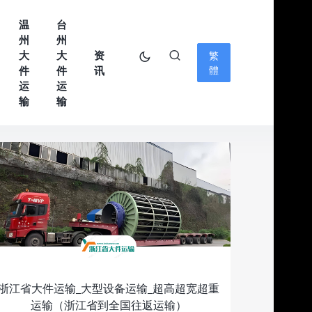
温
台
州
州
大
大
资
繁
件
件
讯
體
运
运
输
输
浙江省大件运输_大型设备运输_超高超宽超重
运输（浙江省到全国往返运输）