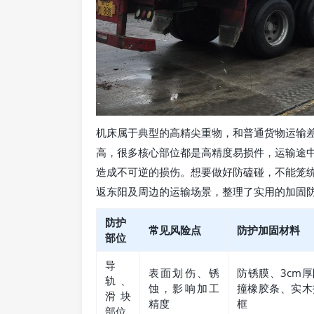
机床属于典型的高精尖重物，和普通货物运输
高，很多核心部位都是高精度易损件，运输途
造成不可逆的损伤。想要做好防磕碰，不能笼
返东阳及周边的运输场景，整理了实用的加固
防护
常见风险点
防护加固材料
部位
导
表面划伤、锈
防锈膜、3cm厚
轨、
蚀，影响加工
撞橡胶条、实木
滑块
精度
框
部位