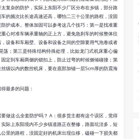
要太复杂的防护，实际上东阳不少厂区分布在乡镇，部分路
刹车的频次比长途高速还高，哪怕二三十公里的路程，没固
过防护成本。整体加固可以参考这几个技巧：第一是找准重
把重心对准车辆承重轴的正上方，避免急刹车的时候整体往
后，设备和车厢壁、设备和设备之间的空隙要用气泡卷或者
晃荡；第三是特殊结构特殊处理，比如龙门式机床重心偏
，固定到车厢两侧的锁扣上，防止过弯的时候侧倾碰撞；第
丝级以内的数控机床，要在底部加铺一层5cm厚的防震海
问得最多的问题：
需要做这么全套防护吗？ A：很多货主都有这个误区，觉得
，实际上东阳境内不少乡镇道路正在整修，路面坑洼多，短
几公里的路程，没固定好的机床出现位移，磕碰一下损失都