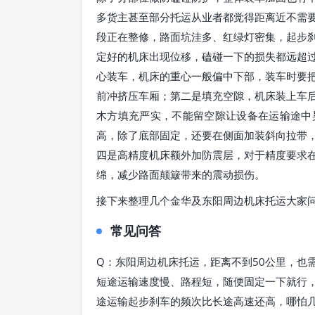
多货主甚至部分托运从业者都觉得距离近不需
段正在整修，路面坑洼多、红绿灯密集，起步
定好的机床出现位移，磕碰一下的损失都远超
心装车，机床的重心一般偏中下部，装车时要
前冲挤压车厢；第二是填充空隙，机床装上车
木方填充严实，不能留空隙让设备在运输途中
高，除了底部固定，还要在侧面加装斜向拉带
四是高精度机床额外加防震层，对于精度要求在
绵，减少路面颠簸带来的震动损伤。
接下来整理几个金华及东阳周边机床托运大家
常见问答
Q：东阳周边机床托运，距离不到50公里，也
短途运输速度慢、路程短，随便固定一下就行
途运输起步刹车的频次比长途高速还高，哪怕