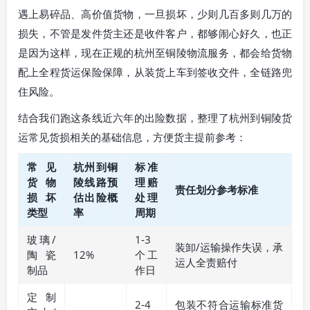
遇上易碎品、高价值货物，一旦损坏，少则几百多则几万的
损失，不管是发件货主还是收件客户，都够闹心好久，也正
是因为这样，现在正规的杭州至铜陵物流服务，都会给货物
配上全程货运保险保障，从装货上车到签收交件，全链路兜
住风险。
结合我们跑这条线近六年的出险数据，整理了杭州到铜陵货
运常见货损相关的基础信息，方便货主提前参考：
常见
杭州到铜
标准
货物
陵线路预
理赔
责任划分参考标准
损坏
估出险概
处理
类型
率
周期
玻璃/
1-3
装卸/运输操作失误，承
陶瓷
12%
个工
运人全责赔付
制品
作日
定制
2-4
包装不符合运输标准货