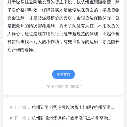
对于经常往返两地发货的货主来说，找杭州至铜陵物流，除
了看价格和时效，保障其实才是最该放在前面的，毕竟货物
安全送到，才是货运最核心的要求，全程货运保险保障，就
是把最坏的情况都考虑到，真出了问题有人扛，不用发货的
人操心，这也是现在物流行业越来越规范的体现，比起低价
揽货出事找不到人的小作坊，有兜底保障的运输，才是能长
期合作的选择。
赞赏支持
"作者已被打赏 188 次"
# 上一篇：
杭州到衢州货运可以送货上门吗❓杭州至衢州物流专线_门到门一站式
# 下一篇：
杭州到滁州货运通行效率高吗⚠️杭州至滁州物流公司_短途快运线路