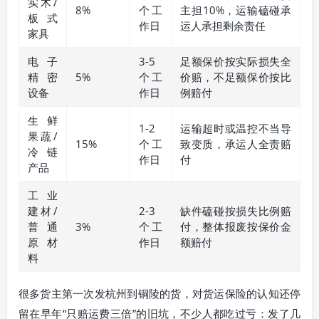
实木/
8%
个工
主担10%，运输磕碰承
板式
作日
运人承担剩余责任
家具
电子
3-5
足额保价按实际损失全
精密
5%
个工
价赔，不足额保价按比
设备
作日
例赔付
生鲜
1-2
运输超时或温控不当导
果蔬/
15%
个工
致变质，承运人全责赔
冷链
作日
付
产品
工业
建材/
2-3
缺件磕碰按损失比例赔
普通
3%
个工
付，整体报废按保价金
原材
作日
额赔付
料
很多货主第一次发杭州到铜陵的货，对货运保险的认知还停
留在早年“只赔运费三倍”的旧坑，不少人都吃过亏：发了几