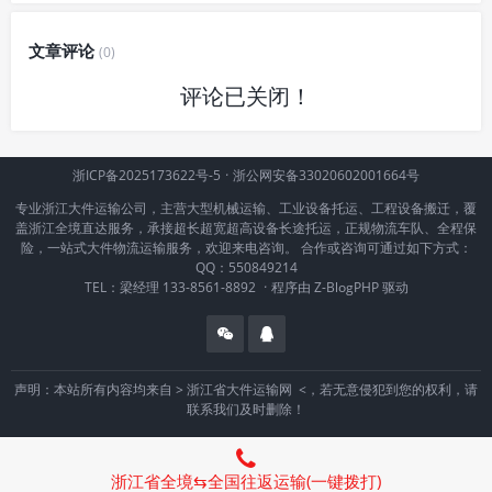
文章评论
(0)
评论已关闭！
浙ICP备2025173622号-5
·
浙公网安备33020602001664号
专业浙江大件运输公司，主营大型机械运输、工业设备托运、工程设备搬迁，覆
盖浙江全境直达服务，承接超长超宽超高设备长途托运，正规物流车队、全程保
险，一站式大件物流运输服务，欢迎来电咨询。 合作或咨询可通过如下方式：
QQ：550849214
TEL：梁经理 133-8561-8892
·
程序由
Z-BlogPHP
驱动
声明：本站所有内容均来自 >
浙江省大件运输网
<，若无意侵犯到您的权利，请
联系我们及时删除！
浙江省全境⇆全国往返运输(一键拨打)