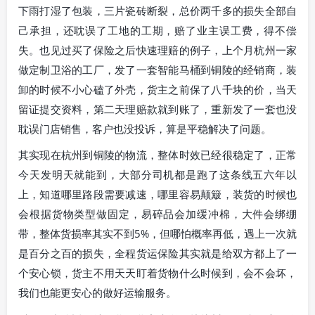
下雨打湿了包装，三片瓷砖断裂，总价两千多的损失全部自
己承担，还耽误了工地的工期，赔了业主误工费，得不偿
失。也见过买了保险之后快速理赔的例子，上个月杭州一家
做定制卫浴的工厂，发了一套智能马桶到铜陵的经销商，装
卸的时候不小心磕了外壳，货主之前保了八千块的价，当天
留证提交资料，第二天理赔款就到账了，重新发了一套也没
耽误门店销售，客户也没投诉，算是平稳解决了问题。
其实现在杭州到铜陵的物流，整体时效已经很稳定了，正常
今天发明天就能到，大部分司机都是跑了这条线五六年以
上，知道哪里路段需要减速，哪里容易颠簸，装货的时候也
会根据货物类型做固定，易碎品会加缓冲棉，大件会绑绷
带，整体货损率其实不到5%，但哪怕概率再低，遇上一次就
是百分之百的损失，全程货运保险其实就是给双方都上了一
个安心锁，货主不用天天盯着货物什么时候到，会不会坏，
我们也能更安心的做好运输服务。