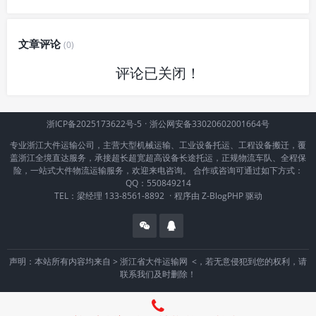
文章评论
(0)
评论已关闭！
浙ICP备2025173622号-5
·
浙公网安备33020602001664号
专业浙江大件运输公司，主营大型机械运输、工业设备托运、工程设备搬迁，覆
盖浙江全境直达服务，承接超长超宽超高设备长途托运，正规物流车队、全程保
险，一站式大件物流运输服务，欢迎来电咨询。 合作或咨询可通过如下方式：
QQ：550849214
TEL：梁经理 133-8561-8892
·
程序由
Z-BlogPHP
驱动
声明：本站所有内容均来自 >
浙江省大件运输网
<，若无意侵犯到您的权利，请
联系我们及时删除！