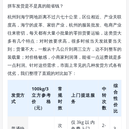
拼车发货是不是真的能省钱？
杭州到海宁两地距离不过六七十公里，区位相近、产业关联
度高，海宁的皮革、家纺产业，杭州的服装批发、电商产业
往来密切，每天都有大量小批量的零担货要运输，这类货大
多有几个特点：对时效要求高，很多时候当天发就要当天
到；货量不大，一般从十几公斤到两三立方，达不到整车的
装载量；对价格敏感，小商家利润薄，能省一点运费就是多
一点利润。针对这些需求，市面上常见的几种发货方式各有
优劣，我们整理了直观的对比如下：
综
100kg/3
常
中
合
发货方
立方参考
规
上门提送服
转
性
式
价格
时
务
次
价
（元）
效
数
比
仅3kg以内
次
2-
普通快
免费上门，
3