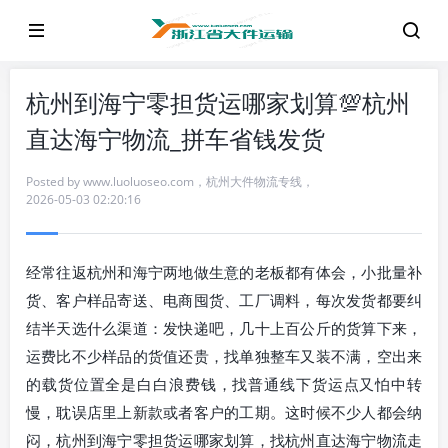
杭州到海宁零担货运哪家划算💯杭州
直达海宁物流_拼车省钱发货
Posted by
www.luoluoseo.com
，
杭州大件物流专线
，
2026-05-03 02:20:16
经常往返杭州和海宁两地做生意的老板都有体会，小批量补
货、客户样品寄送、电商囤货、工厂调料，每次发货都要纠
结半天选什么渠道：发快递吧，几十上百公斤的货算下来，
运费比不少样品的货值还贵，找单独整车又装不满，空出来
的载货位置全是白白浪费钱，找普通线下货运点又怕中转
慢，耽误店里上新款或者客户的工期。这时候不少人都会纳
闷，杭州到海宁零担货运哪家划算，找杭州直达海宁物流走