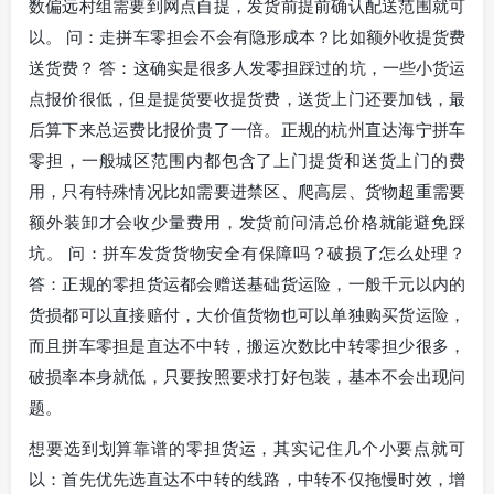
数偏远村组需要到网点自提，发货前提前确认配送范围就可
以。 问：走拼车零担会不会有隐形成本？比如额外收提货费
送货费？ 答：这确实是很多人发零担踩过的坑，一些小货运
点报价很低，但是提货要收提货费，送货上门还要加钱，最
后算下来总运费比报价贵了一倍。正规的杭州直达海宁拼车
零担，一般城区范围内都包含了上门提货和送货上门的费
用，只有特殊情况比如需要进禁区、爬高层、货物超重需要
额外装卸才会收少量费用，发货前问清总价格就能避免踩
坑。 问：拼车发货货物安全有保障吗？破损了怎么处理？
答：正规的零担货运都会赠送基础货运险，一般千元以内的
货损都可以直接赔付，大价值货物也可以单独购买货运险，
而且拼车零担是直达不中转，搬运次数比中转零担少很多，
破损率本身就低，只要按照要求打好包装，基本不会出现问
题。
想要选到划算靠谱的零担货运，其实记住几个小要点就可
以：首先优先选直达不中转的线路，中转不仅拖慢时效，增