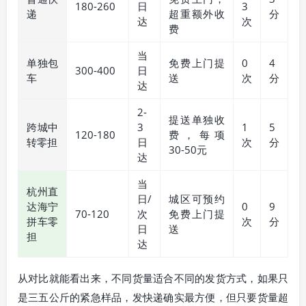
180-260
日
3
递
超重额外收
分
达
次
费
当
单独包
免费上门提
0
4
300-400
日
车
送
次
分
达
2-
提送单独收
跨城中
3
1
5
120-180
费，每项
转零担
日
次
分
30-50元
达
当
杭州直
日/
城区可预约
达海宁
0
9
70-120
次
免费上门提
拼车零
次
分
日
送
担
达
从对比就能看出来，不同货量适合不同的发货方式，如果只
是三五公斤的紧急样品，发快递确实最方便，但只要货量超