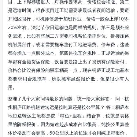
目，上下爬梯坡度大，对操作要求高，价格也会稍涨。第二
是运输时间，很多项目赶工期需要凌晨或者夜间运输，要避
开城区限行，司机师傅属于加班作业，价格一般会上浮10%-
20%左右，法定节假日运输也是同样的规则。第三是额外服
务需求，比如有些施工方需要司机帮忙指挥对位、拆接压路
机附属部件，或者需要拖车垫付工地进场费、停车费，这些
都会增加一点额外成本。第四是拖车合规性，正规运输的拖
车都有全额货运保险，设备要是路上出了损伤有保险赔付，
价格会比没有保险的黑车稍高一点，现在桐庐正规工地基本
都要求用合规拖车，所以黑车虽然报价低，但是很少有人
用。
整理了几个大家问得最多的问题，统一给大家解答： 问：杭
州桐庐压路机短途转运是按吨算还是按公里算？ 答：桐庐本
地短途转运主流都是按「吨位+里程」结合算，也就是表格
里的阶梯报价，因为短途起步成本占比很高，纯按公里算整
体价格反而会更高，50公里以上的长途才会用纯里程报价，