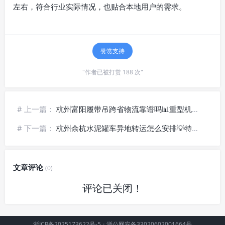
左右，符合行业实际情况，也贴合本地用户的需求。
赞赏支持
"作者已被打赏 188 次"
# 上一篇：
杭州富阳履带吊跨省物流靠谱吗📊重型机械直达托运渠道
# 下一篇：
杭州余杭水泥罐车异地转运怎么安排💡特种车辆物流方案
文章评论
(0)
评论已关闭！
浙ICP备2025173622号-5
·
浙公网安备33020602001664号