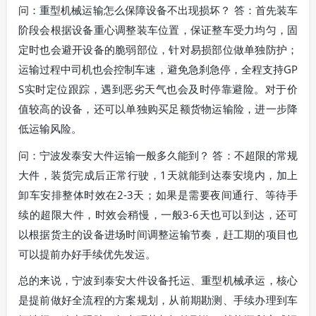
问：重型机械运输怎么保障设备不出现损坏？ 答：首先装车
阶段会根据设备重心调整装车位置，保证整车受力均匀，固
定时也会避开设备的脆弱部位，针对易损部位做单独防护；
运输过程中司机也会控制车速，避免急刹急停，全程支持GP
S实时定位跟踪，遇到恶劣天气也会及时停靠避险。对于价
值较高的设备，还可以单独购买足额货物运输险，进一步降
低运输风险。
问：宁波发泰安大件运输一般多久能到？ 答：不超限的常规
大件，装货完成后正常行驶，1天就能到达泰安境内，加上
卸车安排整体时效在2-3天；如果是需要夜间通行、等待手
续的超限大件，时效会稍慢，一般3-6天也可以到达，还可
以根据货主的设备进场时间调整运输节奏，赶工期的项目也
可以提前办好手续优先发运。
总的来说，宁波到泰安大件设备托运、重型机械承运，核心
是提前做好全流程的方案规划，从前期勘测、手续办理到车