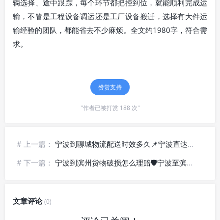
辆选择、途中跟踪，每个环节都把控到位，就能顺利完成运
输，不管是工程设备调运还是工厂设备搬迁，选择有大件运
输经验的团队，都能省去不少麻烦。全文约1980字，符合需
求。
赞赏支持
"作者已被打赏 188 次"
# 上一篇：
宁波到聊城物流配送时效多久📌宁波直达聊城货运_县域全境派送
# 下一篇：
宁波到滨州货物破损怎么理赔🛡️宁波至滨州物流_全程保险护航
文章评论
(0)