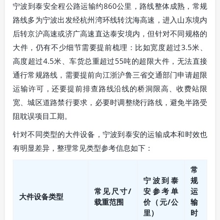
宁波到泰安全程公路运输约860公里，路线整体成熟，常规
路线多为宁波出发经杭州湾环线转沈海高速，进入山东境内
后转京沪高速或济广高速直达泰安境内，但针对不同规格的
大件，仍有不少细节需要提前梳理：比如宽度超过3.5米、
高度超过4.5米、车货总重超过55吨的超限大件，无法直接
通行常规路线，需要提前向江浙沪鲁三省交通部门申请超限
运输许可，还要提前排查路线沿线的桥洞限高、收费站限
宽、城区道路禁行要求，必要时调整绕行路线，避免半路受
阻耽误项目工期。
针对不同类型的大件设备，宁波到泰安的运输成本和时效也
有明显差异，整理常见类型参考信息如下：
常
宁波到泰
规
常见尺寸/
安参考单
运
大件设备类型
载重范围
价（元/公
输
里）
时