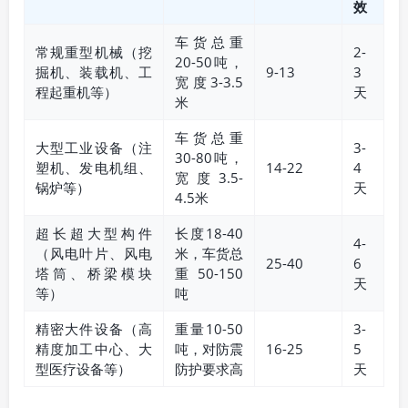
效
车货总重
常规重型机械（挖
2-
20-50吨，
掘机、装载机、工
9-13
3
宽度3-3.5
程起重机等）
天
米
车货总重
大型工业设备（注
3-
30-80吨，
塑机、发电机组、
14-22
4
宽度3.5-
锅炉等）
天
4.5米
超长超大型构件
长度18-40
4-
（风电叶片、风电
米，车货总
25-40
6
塔筒、桥梁模块
重50-150
天
等）
吨
精密大件设备（高
重量10-50
3-
精度加工中心、大
吨，对防震
16-25
5
型医疗设备等）
防护要求高
天