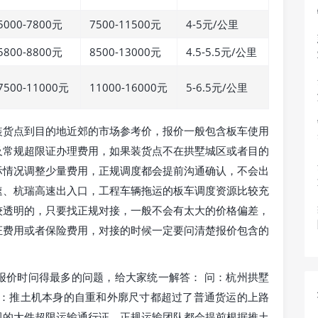
5000-7800元
7500-11500元
4-5元/公里
5800-8800元
8500-13000元
4.5-5.5元/公里
7500-11000元
11000-16000元
5-6.5元/公里
装货点到目的地近郊的市场参考价，报价一般包含板车使用
及常规超限证办理费用，如果装货点不在拱墅城区或者目的
际情况调整少量费用，正规调度都会提前沟通确认，不会出
速、杭瑞高速出入口，工程车辆拖运的板车调度资源比较充
较透明的，只要找正规对接，一般不会有太大的价格偏差，
证费用或者保险费用，对接的时候一定要问清楚报价包含的
报价时问得最多的问题，给大家统一解答： 问：杭州拱墅
答：推土机本身的自重和外廓尺寸都超过了普通货运的上路
规的大件超限运输通行证，正规运输团队都会提前根据推土