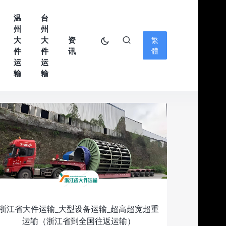
温
台
州
州
大
大
资
繁
件
件
讯
體
运
运
输
输
浙江省大件运输_大型设备运输_超高超宽超重
运输（浙江省到全国往返运输）