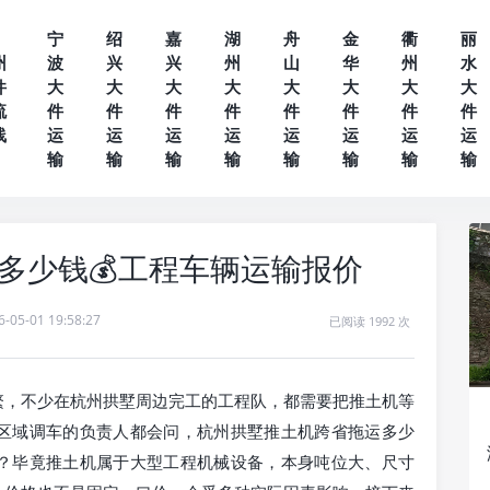
宁
绍
嘉
湖
舟
金
衢
丽
州
波
兴
兴
州
山
华
州
水
件
大
大
大
大
大
大
大
大
流
件
件
件
件
件
件
件
件
线
运
运
运
运
运
运
运
运
输
输
输
输
输
输
输
输
多少钱💰工程车辆运输报价
6-05-01 19:58:27
已阅读 1992 次
繁，不少在杭州拱墅周边完工的工程队，都需要把推土机等
区域调车的负责人都会问，杭州拱墅推土机跨省拖运多少
？毕竟推土机属于大型工程机械设备，本身吨位大、尺寸