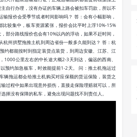
货主自行办理，没有办证的车辆上路会被扣车罚款，所以不
运输报价会受季节或者时间影响吗？ 答：会有小幅影响，
比较集中，板车资源紧张，报价会比平时上浮10%-15%
，部分路线报价也会有10%以内的浮动，如果不赶时间，
从杭州拱墅拖推土机到周边省份一般多久能到达？ 答：杭
天预约都能按时到指定装货点装货，到周边安徽、江苏、江
达，1000公里左右的中长途大概2-3天到达，偏远的西南、
以预约加急板车，时效能提前1-2天。 问：推土机拖运过
程车辆拖运都会给推土机购买对应保额的货运保险，装货之
运输过程中如果出现意外损伤，直接走保险理赔就可以，所
要选择没有保障的私车，避免出现问题找不到责任人。