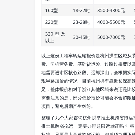
160型
18-22吨
3500-4800元
220型
23-28吨
4000-5500元
320型及
30-45吨
5000-7000元
以上
以上这份工程车辆运输报价是杭州拱墅区域从
费、司机劳务费、基础货运险、过路过桥费以
地需要进市区核心路段、远郊深山，会根据实
现半路加价的情况。目前杭州拱墅靠近长深高
足，整体报价相对于浙江其他区域来说还是比
需要注意的是，部分低价报价可能会不含超限
项目，避免后期产生纠纷。
整理了几个大家咨询杭州拱墅推土机跨省拖运
推土机跨省拖运一定要办理超限运输证吗？ 
标准，只要是上高速跨省运输，都必须办理正