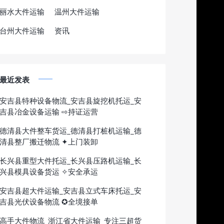
丽水大件运输
温州大件运输
台州大件运输
资讯
最近发表
安吉县特种设备物流_安吉县旋挖机托运_安
吉县冶金设备运输 ⇨持证运营
德清县大件整车货运_德清县打桩机运输_德
清县整厂搬迁物流 ✦上门装卸
长兴县重型大件托运_长兴县压路机运输_长
兴县模具设备货运 ✧安全承运
安吉县超大件运输_安吉县立式车床托运_安
吉县光伏设备物流 ✪全境接单
高手大件物流_浙江省大件运输_专注三超货