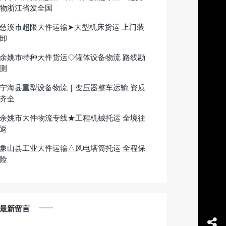
物浙江省发全国
慈溪市超限大件运输➤大型机床货运 上门装
卸
余姚市特种大件货运◇罐体设备物流 路线勘
测
宁海县重型设备物流｜变压器整车运输 资质
齐全
余姚市大件物流专线★工程机械托运 全境往
返
象山县工业大件运输△风电塔筒托运 全程保
险
最新留言