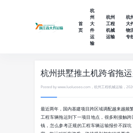
杭
州
杭州
杭
首
大
工程
大
页
件
机械
物
运
运输
专
输
杭州拱墅推土机跨省拖运
Posted by
www.luoluoseo.com
，
杭州工程机械运输
，
202
最近两年，国内基建项目跨区域调配越来越频
工程车辆拖运到下一项目地点，很多刚接触跨
钱，怎么参考正规的工程车辆运输报价不踩坑