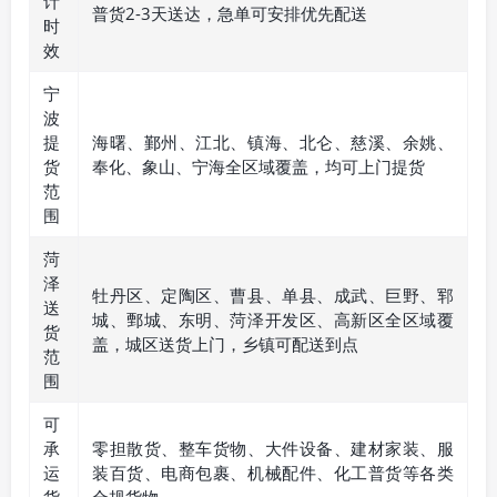
计
普货2-3天送达，急单可安排优先配送
时
效
宁
波
提
海曙、鄞州、江北、镇海、北仑、慈溪、余姚、
货
奉化、象山、宁海全区域覆盖，均可上门提货
范
围
菏
泽
牡丹区、定陶区、曹县、单县、成武、巨野、郓
送
城、鄄城、东明、菏泽开发区、高新区全区域覆
货
盖，城区送货上门，乡镇可配送到点
范
围
可
承
零担散货、整车货物、大件设备、建材家装、服
运
装百货、电商包裹、机械配件、化工普货等各类