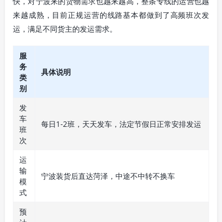
快，对宁波来的货物需求也越来越高，整条专线的运营也越
来越成熟，目前正规运营的线路基本都做到了高频班次发
运，满足不同货主的发运需求。
服
务
具体说明
类
别
发
车
每日1-2班，天天发车，法定节假日正常安排发运
班
次
运
输
宁波装货后直达菏泽，中途不中转不换车
模
式
预