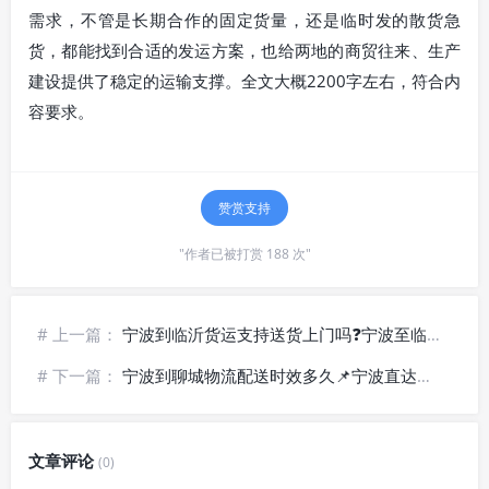
需求，不管是长期合作的固定货量，还是临时发的散货急
货，都能找到合适的发运方案，也给两地的商贸往来、生产
建设提供了稳定的运输支撑。全文大概2200字左右，符合内
容要求。
赞赏支持
"作者已被打赏 188 次"
# 上一篇：
宁波到临沂货运支持送货上门吗❓宁波至临沂物流专线_门到门托运
# 下一篇：
宁波到聊城物流配送时效多久📌宁波直达聊城货运_县域全境派送
文章评论
(0)