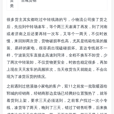
货
合规货物
类
很多货主其实都吃过中转线路的亏，小物流公司接了货之
后，先拉到中转场凑车，等个两三天凑满了再发，到了河南
或者济南之后还要再转一次车，又等个一两天，不仅时效
慢，来回卸两次货，货物破损率也高，尤其是纸箱包装的服
装、易碎的家电，很容易出现磕碰损坏。直达专线就不一
样，宁波装完车直接走高速到菏泽，全程不换车不卸货，少
了两次中转装卸，不仅货物更安全，时效也稳定很多，再加
上现在天天发车的高频班次，当天收货当天就能走，不会出
现为了凑货压货的情况。
之前遇到过慈溪做小家电的客户，双11之前发一批取暖器给
郓城的经销商，经销商那边卖场已经腾好位置预热了，就等
着货到上架，要求三天必须送到，之前客户找过一次小专
线，凑货等了两天，晚到了三天，错过了销售旺季，后来换