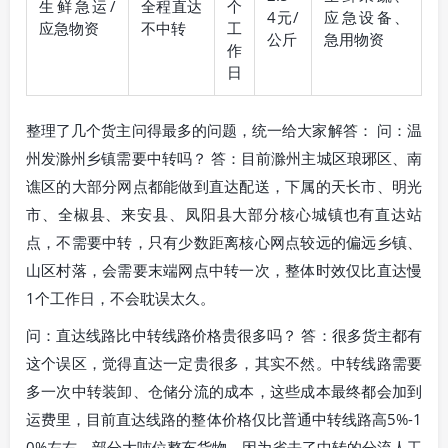
生鲜急运/
全程直达
个
4元/
应急设备、
应急物资
不中转
工
公斤
急用物资
作
日
整理了几个货主问得最多的问题，统一给大家解答： 问：温
州发滁州乡镇需要中转吗？ 答：目前滁州主城区琅琊区、南
谯区的大部分网点都能做到直达配送，下属的天长市、明光
市、全椒县、来安县、凤阳县大部分核心城镇也有直达站
点，不需要中转，只有少数距离核心网点较远的偏远乡镇、
山区村落，会需要末端网点中转一次，整体时效仅比直达慢
1个工作日，不会耽误太久。
问：直达线路比中转线路价格贵很多吗？ 答：很多货主都有
这个误区，觉得直达一定贵很多，其实不然。中转线路需要
多一次中转装卸、仓储分流的成本，这些成本最终都会加到
运费里，目前直达线路的整体价格仅比普通中转线路高5%-1
0%左右，部分大吨位整车货物，因为省去了中转的分流人工