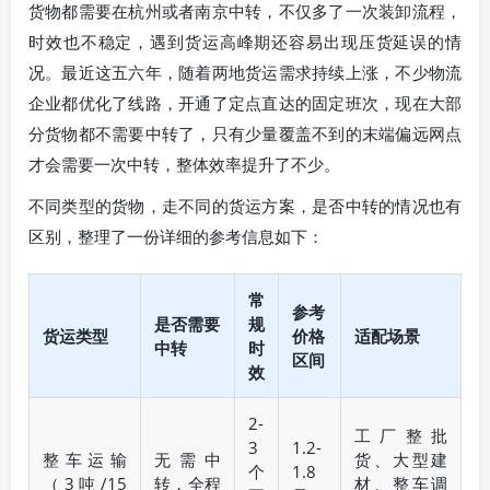
货物都需要在杭州或者南京中转，不仅多了一次装卸流程，
时效也不稳定，遇到货运高峰期还容易出现压货延误的情
况。最近这五六年，随着两地货运需求持续上涨，不少物流
企业都优化了线路，开通了定点直达的固定班次，现在大部
分货物都不需要中转了，只有少量覆盖不到的末端偏远网点
才会需要一次中转，整体效率提升了不少。
不同类型的货物，走不同的货运方案，是否中转的情况也有
区别，整理了一份详细的参考信息如下：
常
参考
是否需要
规
货运类型
价格
适配场景
中转
时
区间
效
2-
工厂整批
3
1.2-
整车运输
无需中
货、大型建
个
1.8
（3吨/15
转，全程
材、整车调