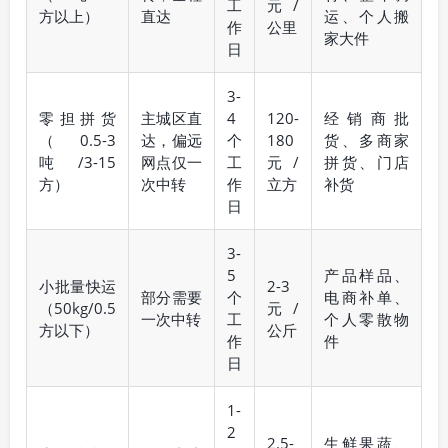
工
元/
方以上）
直达
运、个人搬
作
公里
家大件
日
3-
零担拼货
主城区直
4
120-
经销商批
（0.5-3
达，偏远
个
180
货、多商家
吨/3-15
网点仅一
工
元/
拼货、门店
方）
次中转
作
立方
补货
日
3-
5
产品样品、
小批量快运
2-3
部分需要
个
电商补单、
（50kg/0.5
元/
一次中转
工
个人零散物
方以下）
公斤
作
件
日
1-
2
2.5-
生鲜果蔬、