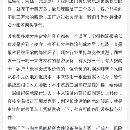
位偏移了两丝，光是原厂工程师上门拆机调试加更换核心配
件，就花了十四万多，最后理赔扯了三个多月，客户只拿到
不到三万块的赔偿，工厂这边欲哭无泪，我们作为对接业务
员也跟着两头受气。
其实很多发大件货物的客户都有一个误区，觉得物流报的低
价就是捡到了便宜，殊不知大件物流的成本里，包装一直是
最容易被压缩的隐性环节。现在行业里抢单竞争激烈，同样
发一台一吨一立方左右的精密设备，有人报三千，有人报两
千，客户大概率会选报价低的，但低价的利润从哪来？只能
从看不见的地方抠成本：本来该用十根全新实木龙骨，给你
换成五根旧木方凑数；本来该裹三层高密度缓冲棉，给你缠
一层编织袋就应付过去；本来该做内部拉筋固定防止移位，
直接空着摆进车厢就完事，别说长途运输的急刹颠簸，就是
中转的时候叉车上货稍微碰一下，都有可能伤到设备核心部
件。
我整理了业内常见的精密大件设备包装方案，把成本、风险