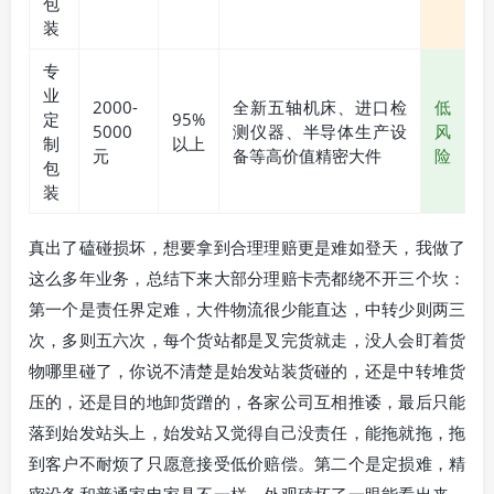
包
装
专
业
2000-
全新五轴机床、进口检
低
定
95%
5000
测仪器、半导体生产设
风
制
以上
元
备等高价值精密大件
险
包
装
真出了磕碰损坏，想要拿到合理理赔更是难如登天，我做了
这么多年业务，总结下来大部分理赔卡壳都绕不开三个坎：
第一个是责任界定难，大件物流很少能直达，中转少则两三
次，多则五六次，每个货站都是叉完货就走，没人会盯着货
物哪里碰了，你说不清楚是始发站装货碰的，还是中转堆货
压的，还是目的地卸货蹭的，各家公司互相推诿，最后只能
落到始发站头上，始发站又觉得自己没责任，能拖就拖，拖
到客户不耐烦了只愿意接受低价赔偿。第二个是定损难，精
密设备和普通家电家具不一样，外观磕坏了一眼能看出来，