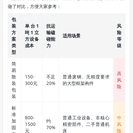
做了对比，方便大家参考：
包
装
单台1
抗运
风
方
吨1立
输磕
险
适用场景
案
方设备
碰能
等
类
成本
力
级
型
简
易
高
散
150-
不足
普通废钢、无精度要求
风
装
300元
20%
的大型框架构件
险
包
装
标
准
800-
普通工业设备、非核心
中
加
约
1500
精密部件、二手普通机
风
固
70%
元
床
险