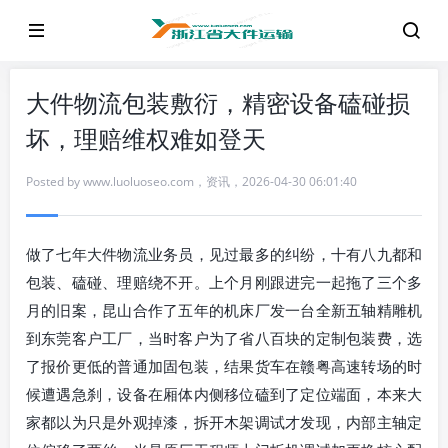
大件物流包装敷衍，精密设备磕碰损
坏，理赔维权难如登天
Posted by
www.luoluoseo.com
，
资讯
，
2026-04-30 06:01:40
做了七年大件物流业务员，见过最多的纠纷，十有八九都和
包装、磕碰、理赔绕不开。上个月刚跟进完一起拖了三个多
月的旧案，昆山合作了五年的机床厂发一台全新五轴精雕机
到东莞客户工厂，当时客户为了省八百块的定制包装费，选
了报价更低的普通加固包装，结果货车在赣粤高速转场的时
候遭遇急刹，设备在厢体内侧移位磕到了定位端面，本来大
家都以为只是外观掉漆，拆开木架调试才发现，内部主轴定