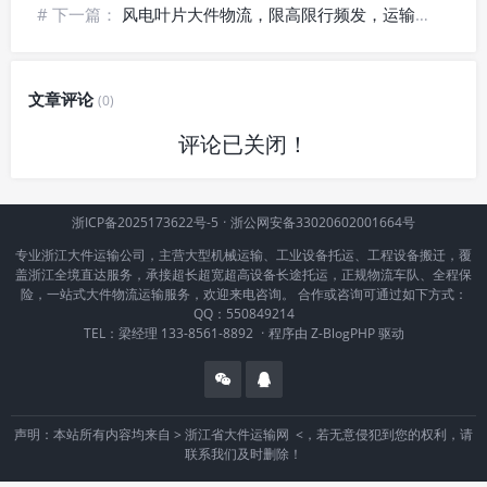
# 下一篇：
风电叶片大件物流，限高限行频发，运输链路屡屡受阻🔴
文章评论
(0)
评论已关闭！
浙ICP备2025173622号-5
·
浙公网安备33020602001664号
专业浙江大件运输公司，主营大型机械运输、工业设备托运、工程设备搬迁，覆
盖浙江全境直达服务，承接超长超宽超高设备长途托运，正规物流车队、全程保
险，一站式大件物流运输服务，欢迎来电咨询。 合作或咨询可通过如下方式：
QQ：550849214
TEL：梁经理 133-8561-8892
·
程序由
Z-BlogPHP
驱动
声明：本站所有内容均来自 >
浙江省大件运输网
<，若无意侵犯到您的权利，请
联系我们及时删除！