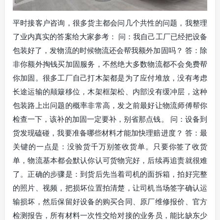
平时接客户咨询，很多货主都会问几个共性的问题，我整理
了业内真实的答案给大家参考： 问：我自己工厂已经把设备
包装好了，发物流的时候物流还会帮我额外加固吗？ 答：除
非你额外掏钱买加固服务，不然绝大多数物流都不会免费帮
你加固。很多工厂自己打木架都是为了应付堆放，没有考虑
长途运输的颠簸移位，木架框架松、内部没有缓冲层，这种
包装路上出问题的概率非常高，发之前最好让物流师傅帮你
检查一下，该补的加固一定要补，别省那点钱。 问：设备到
货发现磕碰，我要准备哪些材料才能加快理赔进度？ 答：最
关键的一点是：没验货千万别签收货单。只要你签了收货
单，物流基本都会默认你认可货物完好，后续再追责就很难
了。正确的步骤是：到货后先当着司机的面拆箱，拍好完整
的照片、视频，把损坏位置拍清楚，让司机当场签字确认运
输损坏，然后保留好设备的购买合同、原厂维修报价、官方
检测报告，所有材料一次性交给对接的业务员，能比缺东少