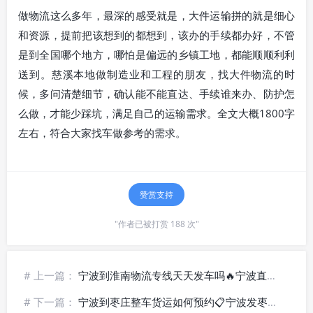
做物流这么多年，最深的感受就是，大件运输拼的就是细心
和资源，提前把该想到的都想到，该办的手续都办好，不管
是到全国哪个地方，哪怕是偏远的乡镇工地，都能顺顺利利
送到。慈溪本地做制造业和工程的朋友，找大件物流的时
候，多问清楚细节，确认能不能直达、手续谁来办、防护怎
么做，才能少踩坑，满足自己的运输需求。全文大概1800字
左右，符合大家找车做参考的需求。
赞赏支持
"作者已被打赏 188 次"
# 上一篇：
宁波到淮南物流专线天天发车吗🔥宁波直达淮南货运_高效干线运输
# 下一篇：
宁波到枣庄整车货运如何预约📋宁波发枣庄货运公司_定制包车方案