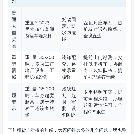
别
普
通
货物固
重量5-50吨，
匹配对应车型，提
大
定、防
尺寸超出普通
前核对通行路线，
型
水防磕
货运车厢规格
全境直达
货
碰
物
重
重量30-200
装卸配
提前上门勘测，安
型
吨，多为工厂
套、路
排低平板车，协调
器
出厂设备、工
线承重
专业装卸队伍，提
械
程机械设备
核验
前办理通行手续
重量35-300
路线规
专用特种车架，提
履
吨，车身超宽
划、超
前全程探路，办理
带
超高，属于特
限审
超限运输许可，全
吊
种工程设备转
批、设
程GPS跟进
场
备防护
平时和货主对接的时候，大家问得最多的几个问题，我也整