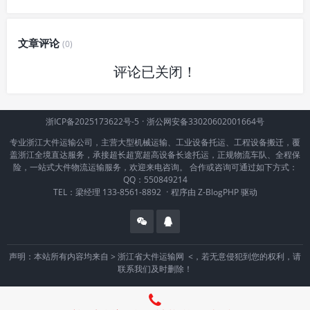
文章评论
(0)
评论已关闭！
浙ICP备2025173622号-5
·
浙公网安备33020602001664号
专业浙江大件运输公司，主营大型机械运输、工业设备托运、工程设备搬迁，覆
盖浙江全境直达服务，承接超长超宽超高设备长途托运，正规物流车队、全程保
险，一站式大件物流运输服务，欢迎来电咨询。 合作或咨询可通过如下方式：
QQ：550849214
TEL：梁经理 133-8561-8892
·
程序由
Z-BlogPHP
驱动
声明：本站所有内容均来自 >
浙江省大件运输网
<，若无意侵犯到您的权利，请
联系我们及时删除！