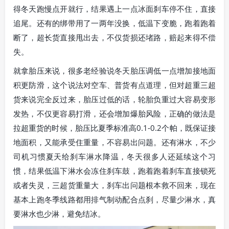
得冬天跑慢点开就行，结果遇上一点冰面刹车停不住，直接
追尾。还有的绑带用了一两年没换，低温下变脆，跑着跑着
断了，超长货直接甩出去，不仅货损还堵路，赔起来得不偿
失。
就拿胎压来说，很多老经验说冬天胎压调低一点增加接地面
积更防滑，这个说法对空车、普货有点道理，但对超重三超
货来说完全反过来，胎压过低的话，轮胎负重过大容易变形
发热，不仅更容易打滑，还会增加爆胎风险，正确的做法是
拉超重货的时候，胎压比夏季标准高0.1-0.2个帕，既保证接
地面积，又能承受住重量，不容易出问题。还有淋水，不少
司机习惯夏天给刹车淋水降温，冬天很多人还延续这个习
惯，结果低温下淋水会冻住刹车鼓，跑着跑着刹车直接锁死
或者失灵，三超货重量大，刹车出问题根本救不回来，现在
基本上跑冬季线路都用排气制动配合点刹，尽量少淋水，真
要淋水也少淋，避免结冰。