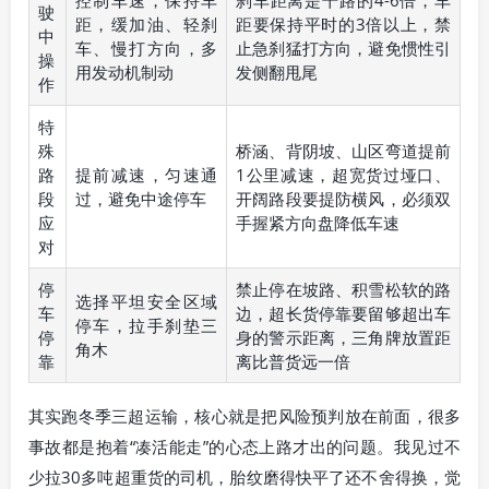
驶
距，缓加油、轻刹
距要保持平时的3倍以上，禁
中
车、慢打方向，多
止急刹猛打方向，避免惯性引
操
用发动机制动
发侧翻甩尾
作
特
殊
桥涵、背阴坡、山区弯道提前
路
提前减速，匀速通
1公里减速，超宽货过垭口、
段
过，避免中途停车
开阔路段要提防横风，必须双
应
手握紧方向盘降低车速
对
停
禁止停在坡路、积雪松软的路
选择平坦安全区域
车
边，超长货停靠要留够超出车
停车，拉手刹垫三
停
身的警示距离，三角牌放置距
角木
靠
离比普货远一倍
其实跑冬季三超运输，核心就是把风险预判放在前面，很多
事故都是抱着“凑活能走”的心态上路才出的问题。我见过不
少拉30多吨超重货的司机，胎纹磨得快平了还不舍得换，觉