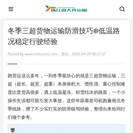
冬季三超货物运输防滑技巧❄️低温路
况稳定行驶经验
Posted by
www.luoluoseo.com
，
资讯
，
2026-04-29 06:27:27
跑货运这么多年，一到冬季最挂心的就是三超货物运输，三
超（超长、超宽、超重）本身体积大、惯性强、重心控制难
度比普货高很多，遇上低温凝冻、积雪结冰的路面，一个小
操作失误都可能引发大事故。这些年跟着老司机跑遍南北冬
季线路，攒了不少实打实的防滑稳驾经验，整理出来给同行
们做个参考。
管