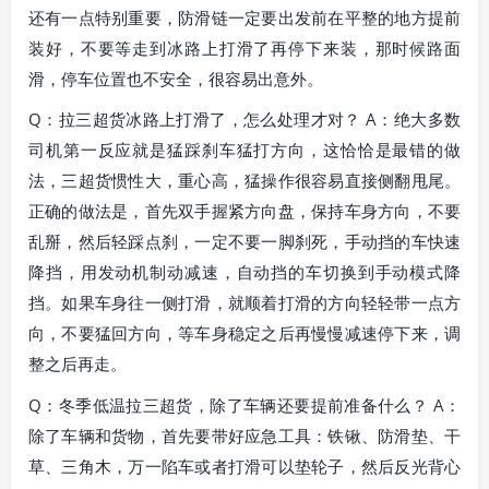
还有一点特别重要，防滑链一定要出发前在平整的地方提前
装好，不要等走到冰路上打滑了再停下来装，那时候路面
滑，停车位置也不安全，很容易出意外。
Q：拉三超货冰路上打滑了，怎么处理才对？ A：绝大多数
司机第一反应就是猛踩刹车猛打方向，这恰恰是最错的做
法，三超货惯性大，重心高，猛操作很容易直接侧翻甩尾。
正确的做法是，首先双手握紧方向盘，保持车身方向，不要
乱掰，然后轻踩点刹，一定不要一脚刹死，手动挡的车快速
降挡，用发动机制动减速，自动挡的车切换到手动模式降
挡。如果车身往一侧打滑，就顺着打滑的方向轻轻带一点方
向，不要猛回方向，等车身稳定之后再慢慢减速停下来，调
整之后再走。
Q：冬季低温拉三超货，除了车辆还要提前准备什么？ A：
除了车辆和货物，首先要带好应急工具：铁锹、防滑垫、干
草、三角木，万一陷车或者打滑可以垫轮子，然后反光背心