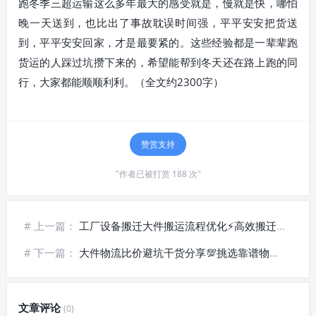
跑冬季三超运输这么多年最大的感受就是，慢就是快，哪怕
晚一天送到，也比出了事故耽误时间强，平平安安把货送
到，平平安安回家，才是最要紧的。这些经验都是一辈辈跑
货运的人踩过坑攒下来的，希望能帮到冬天还在路上跑的同
行，大家都能顺顺利利。（全文约2300字）
赞赏支持
"作者已被打赏 188 次"
# 上一篇：
工厂设备搬迁大件搬运流程优化⚡高效搬迁作业实操方法
# 下一篇：
大件物流比价避坑干货分享💯挑选靠谱物流公司小技巧
文章评论
(0)