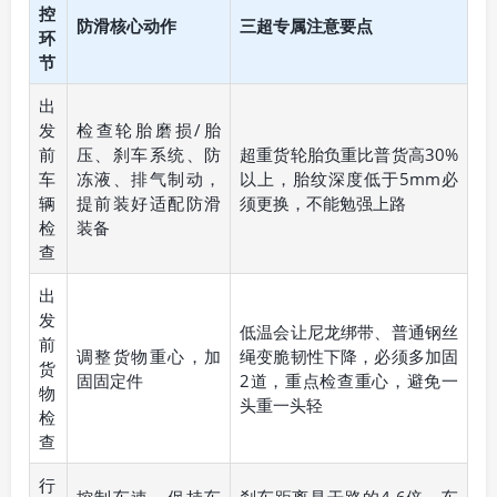
控
防滑核心动作
三超专属注意要点
环
节
出
发
检查轮胎磨损/胎
前
压、刹车系统、防
超重货轮胎负重比普货高30%
车
冻液、排气制动，
以上，胎纹深度低于5mm必
辆
提前装好适配防滑
须更换，不能勉强上路
检
装备
查
出
发
低温会让尼龙绑带、普通钢丝
前
调整货物重心，加
绳变脆韧性下降，必须多加固
货
固固定件
2道，重点检查重心，避免一
物
头重一头轻
检
查
行
控制车速，保持车
刹车距离是干路的4-6倍，车