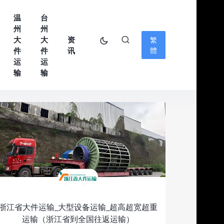
温
台
州
州
大
大
资
繁
件
件
讯
體
运
运
输
输
浙江省大件运输_大型设备运输_超高超宽超重
运输（浙江省到全国往返运输）