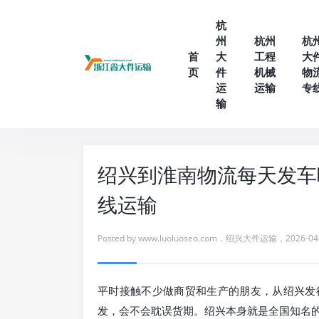
杭
州
杭州
杭
首
大
工程
大
页
件
机械
物
运
运输
专
输
绍兴到淮南物流每天发车
线运输
Posted by
www.luoluoseo.com
，
绍兴大件运输
，
2026-04
平时接触不少做商贸和生产的朋友，从绍兴发
发，会不会耽误货期。绍兴本身就是全国知名