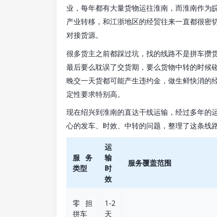
业，每年都有大量货物运往淮南，而淮南作为
产业转移，和江浙地区的经贸往来一直都很密
对接货源。
很多货主之前都踩过坑，找的线路不是拼车攒
最后要么耽误了交货期，要么货物中转的时候
晚交一天货都可能产生违约金，做生鲜快消的
定性要求特别高。
现在绍兴到淮南的直达干线运输，经过多年的
心的发车、时效、中转的问题，整理了这条线
运
服务
输
服务覆盖范围
类型
时
效
零担
1-2
拼车
天