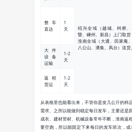
整车
1
绍兴全域（越城、柯桥、
直达
天
暨、嵊州、新昌）上门取货
淮南全域（大通、田家庵
八公山、潘集、凤台）送货
大件
1-2
设备
天
运输
返程
1-2
货运
天
从表格里也能看出来，不管你是发几公斤的样
需求。之所以能做到稳定每日发车，主要还是
成衣、建材管材、机械设备常年不断，淮南返
要空跑，所以能固定下来每日的发车班次，成