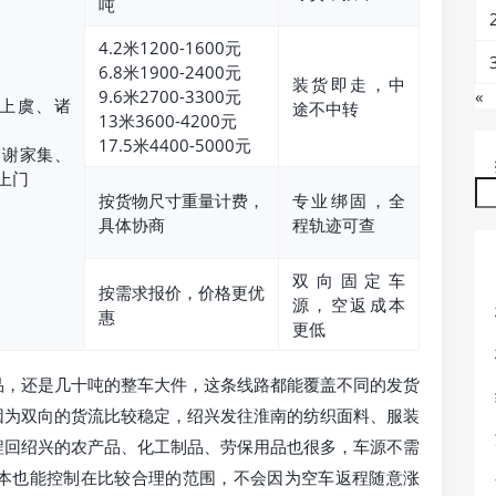
吨
4.2米1200-1600元
6.8米1900-2400元
装货即走，中
9.6米2700-3300元
«
上虞、诸
途不中转
13米3600-4200元
17.5米4400-5000元
、谢家集、
上门
按货物尺寸重量计费，
专业绑固，全
具体协商
程轨迹可查
双向固定车
按需求报价，价格更优
源，空返成本
惠
更低
品，还是几十吨的整车大件，这条线路都能覆盖不同的发货
因为双向的货流比较稳定，绍兴发往淮南的纺织面料、服装
程回绍兴的农产品、化工制品、劳保用品也很多，车源不需
本也能控制在比较合理的范围，不会因为空车返程随意涨