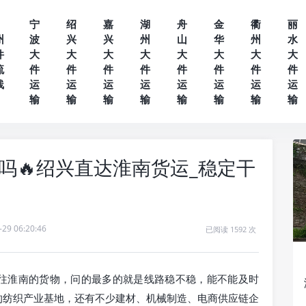
宁
绍
嘉
湖
舟
金
衢
丽
州
波
兴
兴
州
山
华
州
水
件
大
大
大
大
大
大
大
大
流
件
件
件
件
件
件
件
件
线
运
运
运
运
运
运
运
运
输
输
输
输
输
输
输
输
吗🔥绍兴直达淮南货运_稳定干
-29 06:20:46
已阅读 1592 次
往淮南的货物，问的最多的就是线路稳不稳，能不能及时
的纺织产业基地，还有不少建材、机械制造、电商供应链企