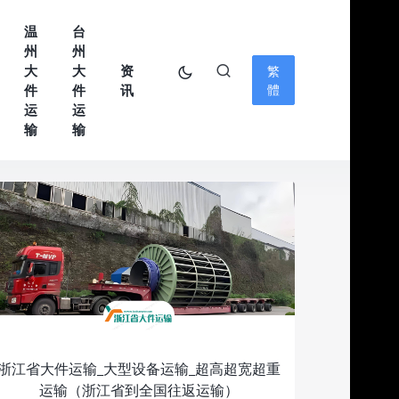
温
台
州
州
大
大
资
繁
件
件
讯
體
运
运
输
输
浙江省大件运输_大型设备运输_超高超宽超重
运输（浙江省到全国往返运输）