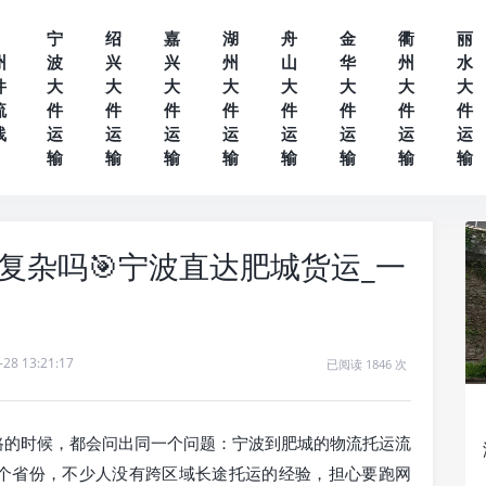
宁
绍
嘉
湖
舟
金
衢
丽
州
波
兴
兴
州
山
华
州
水
件
大
大
大
大
大
大
大
大
流
件
件
件
件
件
件
件
件
线
运
运
运
运
运
运
运
运
输
输
输
输
输
输
输
输
复杂吗🎯宁波直达肥城货运_一
-28 13:21:17
已阅读 1846 次
路的时候，都会问出同一个问题：宁波到肥城的物流托运流
个省份，不少人没有跨区域长途托运的经验，担心要跑网