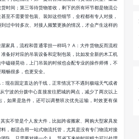
取货时间；第三等待货物签收，剩下的所有环节都是物流公
主甚至不需要管包装、装卸这些细节，全程都有专人对接，
碰到过中转多次、对接人频繁更换的情况，才会产生这样的
屋家具，流程和普通零担一样吗？ A：大件货物反而流程
，准备好对应的吊装设备和定制包装，比如发全新的木工机
途中磕碰晃动，上门吊装的时候也会配专业的操作师傅，不
要顺畅很多，也更安全。
A：现在固定直达的干线，正常情况下不遇到极端天气或者
，从宁波的分拨中心直接发往肥城的网点，减少了两次以上
左右，如果是急件，还可以调整班次优先运输，时效更有保
：其实不管是个人发大件，比如跨省搬家、网购大型家具发
材料，都适合用一站式物流托管，尤其是没有专门物流对接
业团队，只需要对接一个人，节省下来的时间精力可以处理