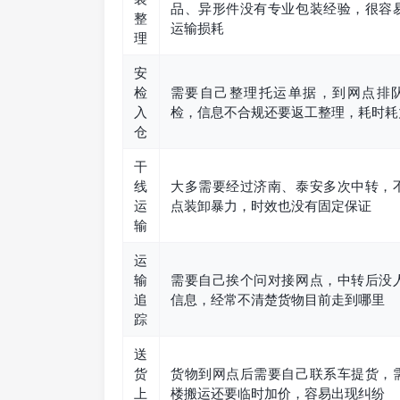
品、异形件没有专业包装经验，很容
整
运输损耗
理
安
检
需要自己整理托运单据，到网点排
入
检，信息不合规还要返工整理，耗时耗
仓
干
线
大多需要经过济南、泰安多次中转，
运
点装卸暴力，时效也没有固定保证
输
运
输
需要自己挨个问对接网点，中转后没
追
信息，经常不清楚货物目前走到哪里
踪
送
货
货物到网点后需要自己联系车提货，
上
楼搬运还要临时加价，容易出现纠纷