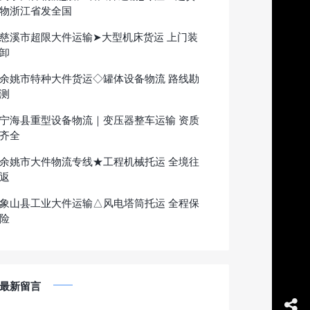
物浙江省发全国
慈溪市超限大件运输➤大型机床货运 上门装
卸
余姚市特种大件货运◇罐体设备物流 路线勘
测
宁海县重型设备物流｜变压器整车运输 资质
齐全
余姚市大件物流专线★工程机械托运 全境往
返
象山县工业大件运输△风电塔筒托运 全程保
险
最新留言