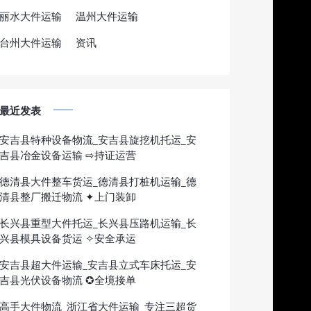
丽水大件运输
温州大件运输
台州大件运输
资讯
最近发表
安吉县特种设备物流_安吉县旋挖机托运_安
吉县冶金设备运输 ⇨持证运营
德清县大件整车货运_德清县打桩机运输_德
清县整厂搬迁物流 ✦上门装卸
长兴县重型大件托运_长兴县压路机运输_长
兴县模具设备货运 ✧安全承运
安吉县超大件运输_安吉县立式车床托运_安
吉县光伏设备物流 ✪全境接单
高手大件物流_浙江省大件运输_专注三超货