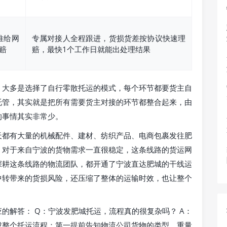
推给网
专属对接人全程跟进，货损货差按协议快速理
赔
赔，最快1个工作日就能出处理结果
，大多是选择了自行零散托运的模式，每个环节都要货主自
托管，其实就是把所有需要货主对接的环节都整合起来，由
的事情其实非常少。
天都有大量的机械配件、建材、纺织产品、电商包裹发往肥
，对于来自宁波的货物需求一直很稳定，这条线路的货运网
深耕这条线路的物流团队，都开通了宁波直达肥城的干线运
中转带来的货损风险，还压缩了整体的运输时效，也让整个
的解答： Q：宁波发肥城托运，流程真的很复杂吗？ A：
成整个托运流程：第一提前告知物流公司货物的类型、重量