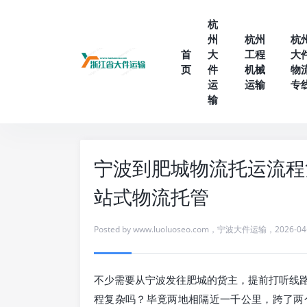
杭
州
杭州
杭
首
大
工程
大
页
件
机械
物
运
运输
专
输
宁波到肥城物流托运流程
站式物流托管
Posted by
www.luoluoseo.com
，
宁波大件运输
，
2026-04
不少需要从宁波发往肥城的货主，提前打听线
程复杂吗？毕竟两地相隔近一千公里，跨了两