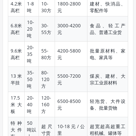
4.2米
1-8
10-
1800-2800
建材、快消品、
高栏
吨
30方
元
零配件等
10-
6.8米
30-
3000-4200
食品、轻工产
20
高栏
55方
元
品、普通工业货
吨
20-
9.6米
55-
4200-5800
批量原材料、家
35
高栏
80方
元
电、家具等
吨
35-
80-
13米
5500-7200
煤炭、建材、大
50
120
半挂
元
宗工业原材料
吨
方
17.5
20-
120-
6500-8500
轻泡货、大件设
米大
40
160
元
备、批量货物
板
吨
方
特种
50
超尺
10-18元/公
超宽超高超重工
大件
吨以
寸货
里
程机械、罐体等