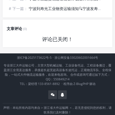
# 下一篇：
宁波到寿光工业物资运输须知🔍宁波发寿光货运_工程设备专线
文章评论
(0)
评论已关闭！
浙ICP备2025173622号-5
·
浙公网安备33020602001664号
专业浙江大件运输公司，主营大型机械运输、工业设备托运、工程设备搬迁，覆
盖浙江全境直达服务，承接超长超宽超高设备长途托运，正规物流车队、全程保
险，一站式大件物流运输服务，欢迎来电咨询。 合作或咨询可通过如下方式：
QQ：550849214
TEL：梁经理 133-8561-8892
·
程序由
Z-BlogPHP
驱动
声明：本站所有内容均来自 >
浙江省大件运输网
<，若无意侵犯到您的权利，请
联系我们及时删除！