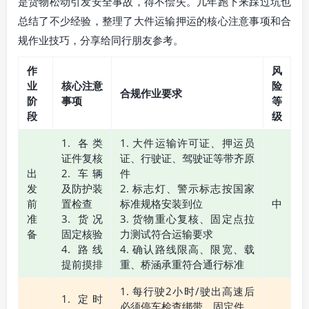
是货物松动引发安全事故，得不偿失。几年跑下来踩过坑也
总结了不少经验，整理了大件运输押运的核心注意事项和合
规作业技巧，分享给同行朋友参考。
作
风
业
核心注意
险
合规作业要求
阶
事项
等
段
级
1. 各类
1. 大件运输许可证、押运员
证件复核
证、行驶证、驾驶证等带齐原
出
2. 车辆
件
发
及防护装
2. 标志灯、警示标志按国家
前
置检查
标准规格安装到位
中
准
3. 货况
3. 货物重心复核、固定点拉
备
固定核验
力测试符合运输要求
4. 路线
4. 确认路线限高、限宽、载
提前摸排
重、桥涵承重符合通行标准
1. 每行驶2小时/驶出高速后
1. 定时
必须停车检查绑带、固定件、