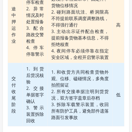
停车检查
货物位移情况
途
2. 异常
2. 碰到路面坑洼、桥洞限高
中
情况及时
不符提前联系调度调整路线，
押
处置报备
不得强行通行
高
运
3. 配合
3. 主动出示证件配合检查，
作
路政交警
提前报备货物基本信息，不得
业
检查
拒绝核查
4. 停车
4. 夜间停车必须停靠在指定
停靠警示
安全区域，全程开启警示装置
1. 到货
1. 和收货方共同检查货物外
后货况核
交
观、位移、磕碰情况，多角度
验
付
拍照留证
2. 交接
收
2. 所有交接单据注明到货货
单据签字
低
尾
况，双方签字盖章后存档
确认
阶
3. 拆除车载警示装置，收回
3. 警示
段
所有防护工具，避免部件遗落
装置拆除
路面引发事故
回收